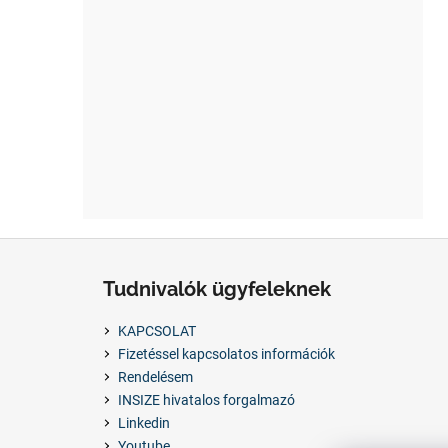
L
á
Tudnivalók ügyfeleknek
b
l
KAPCSOLAT
é
Fizetéssel kapcsolatos információk
c
Rendelésem
INSIZE hivatalos forgalmazó
Linkedin
Youtube