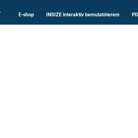
+
E-shop
INSIZE interaktív bemutatóterem
PD
Mit keres?
KERESÉS
Ajánljuk