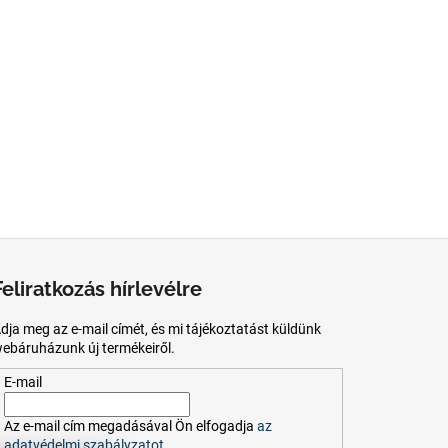
Feliratkozás hírlevélre
dja meg az e-mail címét, és mi tájékoztatást küldünk
ebáruházunk új termékeiről.
E-mail
Az
e-mail
cím
megadásával
Ön
elfogadja
az
adatvédelmi szabályzatot.