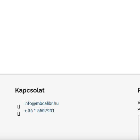
Kapcsolat
A
info
@
mbcalibr.hu
w
+ 36 1 5507991