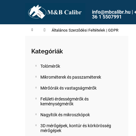
K
Ugrás
a
o
info@mbcalibr.hu | 
fő
Vissza
Vissza
36 1 5507991
s
tartalomhoz
a boltba
a boltba
á
Kezdőlap
Általános Szerződési Feltételek | GDPR
r
O
l
Kategóriák
Kategóriák
d
átugrása
a
Tolómérők
l
s
Mikrométerek és passzaméterek
ó
Mérőórák és vastagságmérők
p
Felületi érdességmérők és
a
keménységmérők
n
Nagyítók és mikroszkópok
e
l
3D mérőgépek, kontúr és körkörösség
mérőgépek