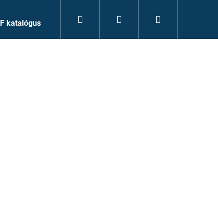
Keresés
Bejelentkezés
Kosár
F katalógus