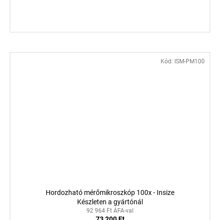
Kód:
ISM-PM100
Hordozható mérőmikroszkóp 100x - Insize
Készleten a gyártónál
92 964 Ft ÁFA-val
73 200 Ft