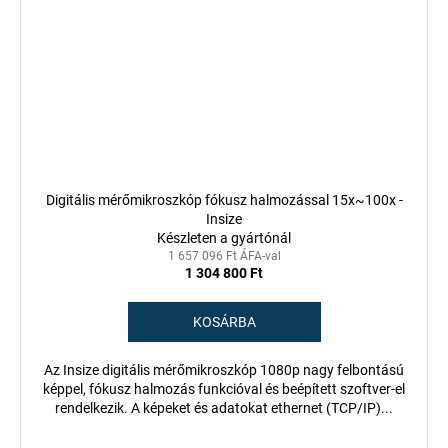
Digitális mérőmikroszkóp fókusz halmozással 15x~100x -
Insize
Készleten a gyártónál
1 657 096 Ft ÁFA-val
1 304 800 Ft
KOSÁRBA
Az Insize digitális mérőmikroszkóp 1080p nagy felbontású
képpel, fókusz halmozás funkcióval és beépített szoftver-el
rendelkezik. A képeket és adatokat ethernet (TCP/IP)...