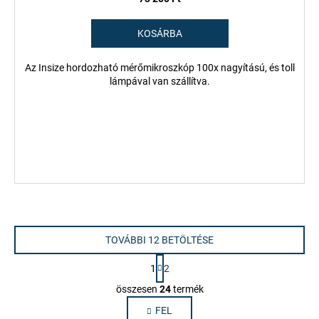
KOSÁRBA
Az Insize hordozható mérőmikroszkóp 100x nagyítású, és toll
lámpával van szállítva.
TOVÁBBI 12 BETÖLTÉSE
L
1
2
a
L
p
összesen
24
termék
i
o
FEL
s
z