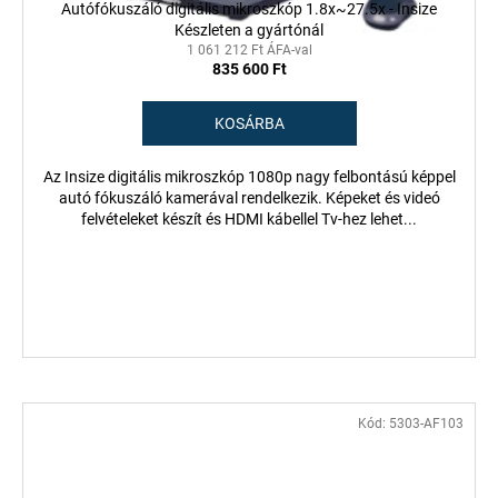
Autófókuszáló digitális mikroszkóp 1.8x~27.5x - Insize
Készleten a gyártónál
1 061 212 Ft ÁFA-val
835 600 Ft
KOSÁRBA
Az Insize digitális mikroszkóp 1080p nagy felbontású képpel
autó fókuszáló kamerával rendelkezik. Képeket és videó
felvételeket készít és HDMI kábellel Tv-hez lehet...
Kód:
5303-AF103