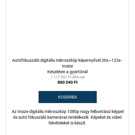
Autófókuszáló digitális mikroszkóp képernyővel 20x~123x -
Insize
Készleten a gyártónál
1 117 651 Ft ÁFA-val
880 040 Ft
KOSÁRBA
Az Insize digitális mikroszkóp 1080p nagy felbontású képpel
és autó fókuszáló kamerával rendelkezik. Képeket és videó
felvételeket is készít.