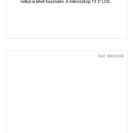
nélkül is lehet használni. A mikroszkóp 13.3" LCD...
Kód:
ISM-DL500