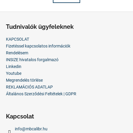
á
t
s
a
L
i
á
r
Tudnivalók ügyfeleknek
b
á
n
l
KAPCSOLAT
y
é
Fizetéssel kapcsolatos információk
í
c
Rendelésem
t
INSIZE hivatalos forgalmazó
á
Linkedin
s
Youtube
e
Megrendelés törlése
l
REKLAMÁCIÓS ADATLAP
e
Általános Szerződési Feltételek | GDPR
m
e
i
Kapcsolat
info
@
mbcalibr.hu