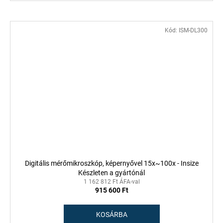
Kód:
ISM-DL300
Digitális mérőmikroszkóp, képernyővel 15x~100x - Insize
Készleten a gyártónál
1 162 812 Ft ÁFA-val
915 600 Ft
KOSÁRBA