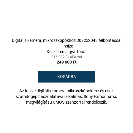
Digitális kamera, mikroszkópokhoz 3072x2048 felbontással
- Insize
Készleten a gyártónál
316 992 Ft ÁFA-val
249 600 Ft
KOSÁRBA
Az Insize digitális kamera mikroszkópokhoz és csak
számítógép használatával alkalmas, Sony Exmor hátsó
megvilágítású CMOS szenzorral rendelkezik.