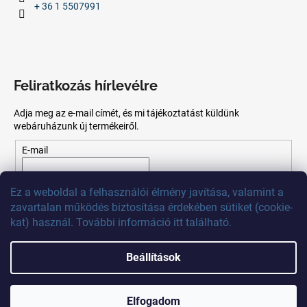
+ 36 1 5507991
Feliratkozás hírlevélre
Adja meg az e-mail címét, és mi tájékoztatást küldünk
webáruházunk új termékeiről.
E-mail
Az
e-mail
cím
megadásával
Ön
elfogadja
az adatvédelmi
Ez
a
weboldal
a
felhasználói
élmény
javítása
,
valamint
a
szabályzatot.
zavartalan
működés
biztosítása
érdekében
sütiket
(
cookie
-
kat)
használ
.
További
információ
itt
található
.
FELIRATKOZÁS
Beállítások
Shoptet készítette
Elfogadom
Copyright 2026
MB Calibr
. Minden jog fenntartva.