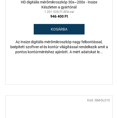
HD digitális mérőmikroszkóp 30x~200x - Insize
Készleten a gyártónál
1 201 928 Ft ÁFA-val
946 400 Ft
KOSÁRBA
Az Insize digitális mérőmikroszkóp nagy felbontással,
beépített szoftver-el és kontúr világítással rendelkezik amit a
pontos kontúrméréshez ajánlott. A mért adatokat le...
Kód:
ISM-DL510