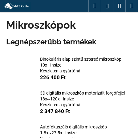
K
Ugrás
Keresés
Kosár
M
Bejelentk
a
o
fő
Vissza
Vissza
s
tartalomhoz
Mikroszkópok
á
M
r
Legnépszerűbb termékek
i
t
k
Binokuláris alap szintű sztereó mikroszkóp
e
10x - Insize
Készleten a gyártónál
r
226 400 Ft
e
s
3D digitális mikroszkóp motorizált forgófejjel
?
18x~120x - Insize
Készleten a gyártónál
2 347 840 Ft
Autófókuszáló digitális mikroszkóp
KERESÉS
1.8x~27.5x - Insize