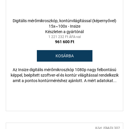
Digitális mérőmikroszkóp, kontúrvilágítással (képernyővel)
15x~100x - Insize
Készleten a gyártónál
1 221 232 Ft ÁFA-val
961 600 Ft
KOSÁRBA
Az Insize digitális mérőmikroszkóp 1080p nagy felbontású
képpel, beépített szoftver-el és kontúr világítással rendelkezik
amit a pontos kontúrméréshez ajánlott. A mért adatokat...
Kód:
ISM-DL302