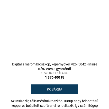
Digitális mérőmikroszkóp, képernyővel 78x~504x - Insize
Készleten a gyártónál
1 748 028 Ft ÁFA-val
1 376 400 Ft
KOSÁRBA
Az Insize digitális mérőmikroszkóp 1080p nagy felbontású
képpel és beépített szoftver-el rendelkezik, így számítógép