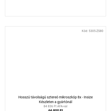
Kód:
5305-ZS80
Hosszú távolságú sztereó mikroszkóp 8x - Insize
Készleten a gyártónál
84 836 Ft ÁFA-val
66 800 Ft