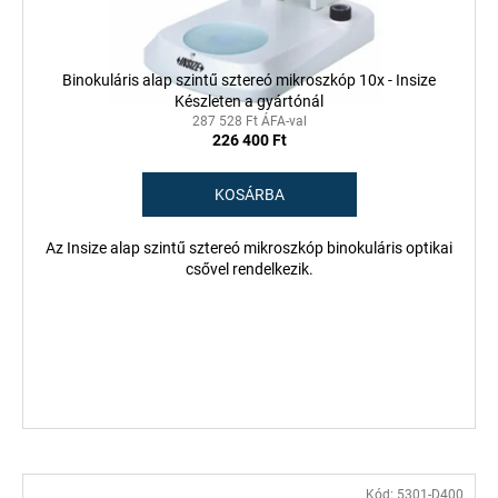
l
s
i
e
s
Binokuláris alap szintű sztereó mikroszkóp 10x - Insize
t
Készleten a gyártónál
á
287 528 Ft ÁFA-val
226 400 Ft
j
a
KOSÁRBA
Az Insize alap szintű sztereó mikroszkóp binokuláris optikai
csővel rendelkezik.
Kód:
5301-D400