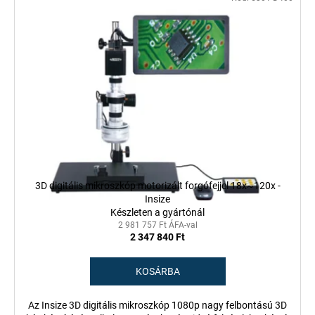
3D digitális mikroszkóp motorizált forgófejjel 18x~120x -
Insize
Készleten a gyártónál
2 981 757 Ft ÁFA-val
2 347 840 Ft
KOSÁRBA
Az Insize 3D digitális mikroszkóp 1080p nagy felbontású 3D