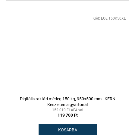
Kód:
EOE 150K50XL
Digitális raktári mérleg 150 kg, 950x500 mm - KERN
Készleten a gyártónál
152 019 Ft ÁFA-val
119 700 Ft
KOSÁRBA