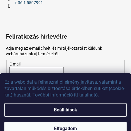
+ 36 1 5507991
Feliratkozás hírlevélre
Adja meg az e-mail címét, és mi tájékoztatást küldünk
webáruházunk új termékeiről.
E-mail
Az
e-mail
cím
megadásával
Ön
elfogadja
az adatvédelmi
Ez
a
weboldal
a
felhasználói
élmény
javítása
,
valamint
a
szabályzatot.
zavartalan
működés
biztosítása
érdekében
sütiket
(
cookie
-
kat)
használ
.
További
információ
itt
található
.
FELIRATKOZÁS
Beállítások
Shoptet készítette
Elfogadom
Copyright 2026
MB Calibr
. Minden jog fenntartva.