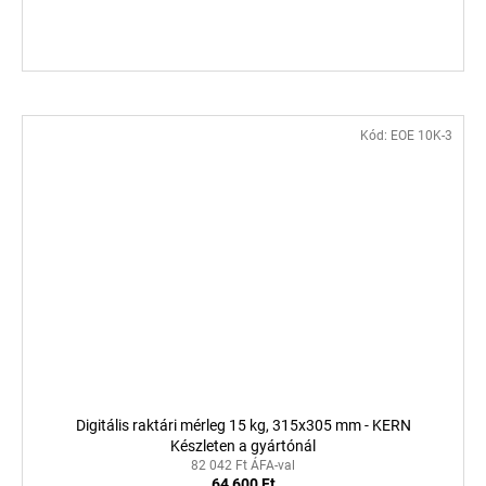
Kód:
EOE 10K-3
Digitális raktári mérleg 15 kg, 315x305 mm - KERN
Készleten a gyártónál
82 042 Ft ÁFA-val
64 600 Ft