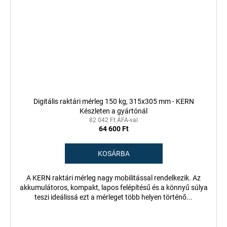
Digitális raktári mérleg 150 kg, 315x305 mm - KERN
Készleten a gyártónál
82 042 Ft ÁFA-val
64 600 Ft
KOSÁRBA
A KERN raktári mérleg nagy mobilitással rendelkezik. Az
akkumulátoros, kompakt, lapos felépítésű és a könnyű súlya
teszi ideálissá ezt a mérleget több helyen történő...