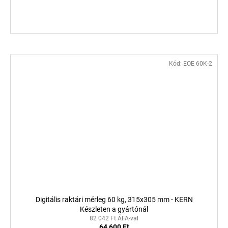
Kód:
EOE 60K-2
Digitális raktári mérleg 60 kg, 315x305 mm - KERN
Készleten a gyártónál
82 042 Ft ÁFA-val
64 600 Ft