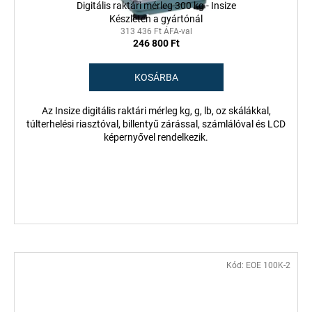
Digitális raktári mérleg 300 kg - Insize
Készleten a gyártónál
313 436 Ft ÁFA-val
246 800 Ft
KOSÁRBA
Az Insize digitális raktári mérleg kg, g, lb, oz skálákkal,
túlterhelési riasztóval, billentyű zárással, számlálóval és LCD
képernyővel rendelkezik.
Kód:
EOE 100K-2