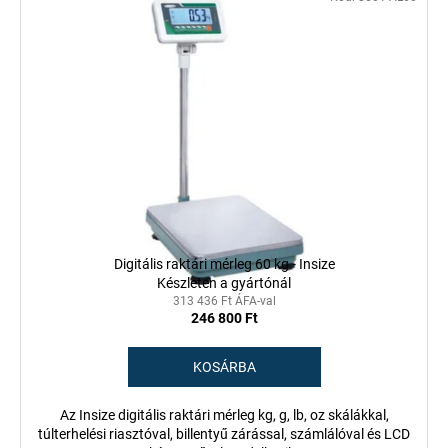
Digitális raktári mérleg 60 kg - Insize
Készleten a gyártónál
313 436 Ft ÁFA-val
246 800 Ft
KOSÁRBA
Az Insize digitális raktári mérleg kg, g, lb, oz skálákkal,
túlterhelési riasztóval, billentyű zárással, számlálóval és LCD