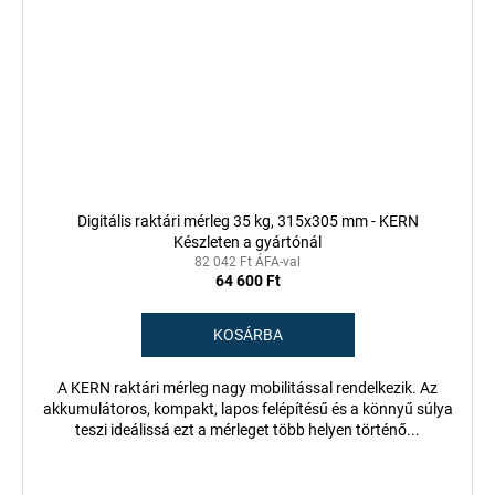
Digitális raktári mérleg 35 kg, 315x305 mm - KERN
Készleten a gyártónál
82 042 Ft ÁFA-val
64 600 Ft
KOSÁRBA
A KERN raktári mérleg nagy mobilitással rendelkezik. Az
akkumulátoros, kompakt, lapos felépítésű és a könnyű súlya
teszi ideálissá ezt a mérleget több helyen történő...