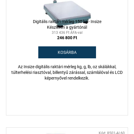
l
s
i
e
s
Digitális raktári mérleg 150 kg - Insize
t
Készleten a gyártónál
á
313 436 Ft ÁFA-val
246 800 Ft
j
a
KOSÁRBA
Az Insize digitális raktári mérleg kg, g, lb, oz skálákkal,
túlterhelési riasztóval, billentyű zárással, számlálóval és LCD
képernyővel rendelkezik.
Kód:
8501-AL60