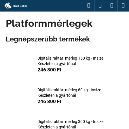
K
Ugrás
Keresés
Kosár
M
Bejelentk
a
o
fő
Vissza
Vissza
s
tartalomhoz
Platformmérlegek
á
M
r
Legnépszerűbb termékek
i
t
k
Digitális raktári mérleg 150 kg - Insize
e
Készleten a gyártónál
r
246 800 Ft
e
s
?
Digitális raktári mérleg 60 kg - Insize
Készleten a gyártónál
246 800 Ft
KERESÉS
Digitális raktári mérleg 300 kg - Insize
Készleten a gyártónál