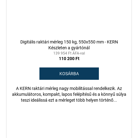
Digitális raktári mérleg 150 kg, 550x550 mm - KERN
Készleten a gyártónál
139 954 Ft ÁFA-val
110 200 Ft
KOSÁRBA
A KERN raktári mérleg nagy mobilitással rendelkezik. Az
akkumulátoros, kompakt, lapos felépítésű és a könnyű súlya
teszi ideálissá ezt a mérleget több helyen történő...