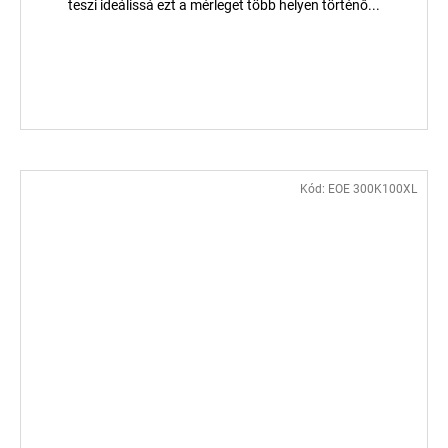
teszi ideálissá ezt a mérleget több helyen történő...
Kód:
EOE 300K100XL