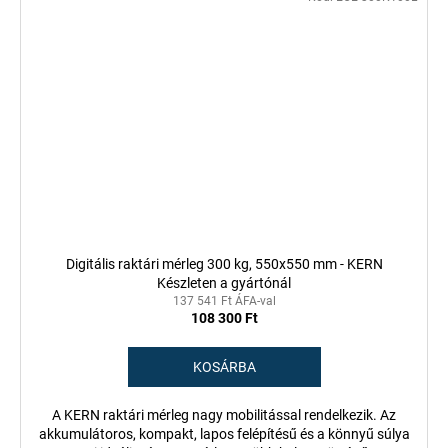
Digitális raktári mérleg 300 kg, 550x550 mm - KERN
Készleten a gyártónál
137 541 Ft ÁFA-val
108 300 Ft
KOSÁRBA
A KERN raktári mérleg nagy mobilitással rendelkezik. Az
akkumulátoros, kompakt, lapos felépítésű és a könnyű súlya