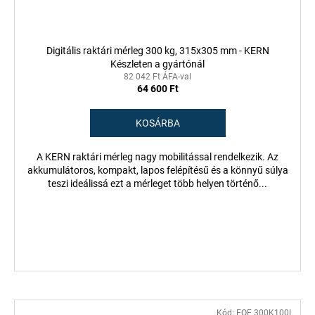
Digitális raktári mérleg 300 kg, 315x305 mm - KERN
Készleten a gyártónál
82 042 Ft ÁFA-val
64 600 Ft
KOSÁRBA
A KERN raktári mérleg nagy mobilitással rendelkezik. Az
akkumulátoros, kompakt, lapos felépítésű és a könnyű súlya
teszi ideálissá ezt a mérleget több helyen történő...
Kód:
EOE 300K100L