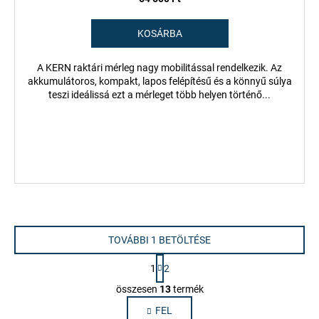
KOSÁRBA
A KERN raktári mérleg nagy mobilitással rendelkezik. Az
akkumulátoros, kompakt, lapos felépítésű és a könnyű súlya
teszi ideálissá ezt a mérleget több helyen történő...
TOVÁBBI 1 BETÖLTÉSE
L
1
2
a
L
p
összesen
13
termék
i
o
FEL
s
z