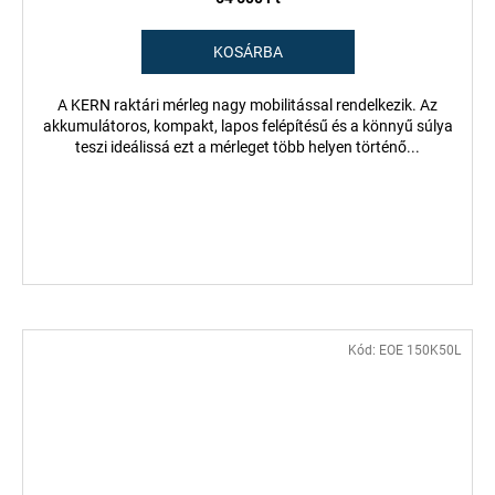
KOSÁRBA
A KERN raktári mérleg nagy mobilitással rendelkezik. Az
akkumulátoros, kompakt, lapos felépítésű és a könnyű súlya
teszi ideálissá ezt a mérleget több helyen történő...
Kód:
EOE 150K50L