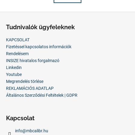
á
t
s
a
L
i
á
r
Tudnivalók ügyfeleknek
b
á
n
l
KAPCSOLAT
y
é
Fizetéssel kapcsolatos információk
í
c
Rendelésem
t
INSIZE hivatalos forgalmazó
á
Linkedin
s
Youtube
e
Megrendelés törlése
l
REKLAMÁCIÓS ADATLAP
e
Általános Szerződési Feltételek | GDPR
m
e
i
Kapcsolat
info
@
mbcalibr.hu