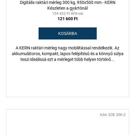
Digitális raktári mérleg 300 kg, 950x500 mm - KERN
Készleten a gyártónál
154 432 Ft ÁFA-val
121 600 Ft
KOSÁRBA
A KERN raktári mérleg nagy mobilitással rendelkezik. Az
akkumulátoros, kompakt, lapos felépítésű és a könnyű súlya
teszi ideálissá ezt a mérleget több helyen történő...
Kód:
EOE 30K-2