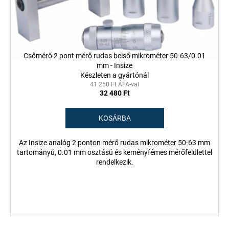
z
k
é
l
s
i
e
s
Csőmérő 2 pont mérő rudas belső mikrométer 50-63/0.01
t
mm - Insize
á
Készleten a gyártónál
j
41 250 Ft ÁFA-val
32 480 Ft
a
KOSÁRBA
Az Insize analóg 2 ponton mérő rudas mikrométer 50-63 mm
tartományú, 0.01 mm osztású és keményfémes mérőfelülettel
rendelkezik.