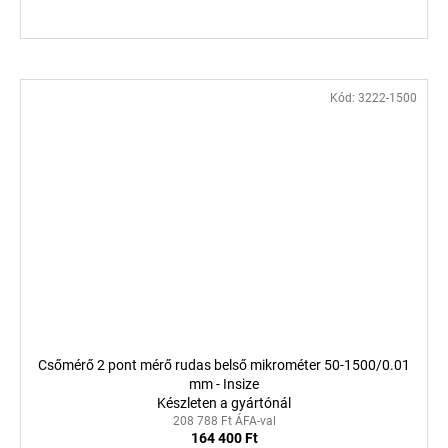
Kód:
3222-1500
Csőmérő 2 pont mérő rudas belső mikrométer 50-1500/0.01
mm - Insize
Készleten a gyártónál
208 788 Ft ÁFA-val
164 400 Ft