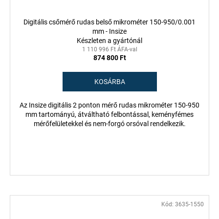
Digitális csőmérő rudas belső mikrométer 150-950/0.001
mm - Insize
Készleten a gyártónál
1 110 996 Ft ÁFA-val
874 800 Ft
KOSÁRBA
Az Insize digitális 2 ponton mérő rudas mikrométer 150-950
mm tartományú, átváltható felbontással, keményfémes
mérőfelületekkel és nem-forgó orsóval rendelkezik.
Kód:
3635-1550