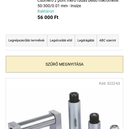
Csőmérő 2 pont mérő rudas belső mikrométer
50-300/0.01 mm - Insize
Raktáron
A
56 000 Ft
j
á
T
n
e
Legnépszerűbb termékek
Legolcsóbb elöl
Legdrágább
ABC szerint
l
r
j
u
m
k
é
SZŰRŐ MEGNYITÁSA
k
e
T
Kód:
3222-63
k
e
r
r
e
m
n
é
d
k
e
e