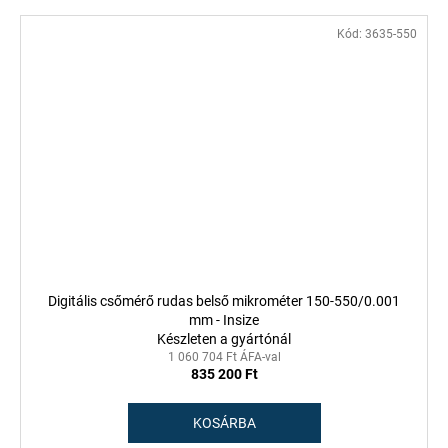
Kód:
3635-550
Digitális csőmérő rudas belső mikrométer 150-550/0.001
mm - Insize
Készleten a gyártónál
1 060 704 Ft ÁFA-val
835 200 Ft
KOSÁRBA