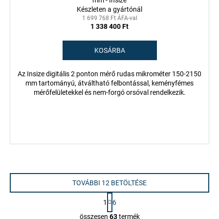
mm - Insize
Készleten a gyártónál
1 699 768 Ft ÁFA-val
1 338 400 Ft
KOSÁRBA
Az Insize digitális 2 ponton mérő rudas mikrométer 150-2150
mm tartományú, átváltható felbontással, keményfémes
mérőfelületekkel és nem-forgó orsóval rendelkezik.
TOVÁBBI 12 BETÖLTÉSE
L
1
6
a
L
p
összesen
63
termék