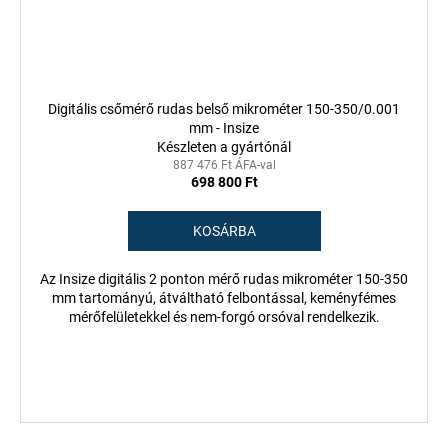
Digitális csőmérő rudas belső mikrométer 150-350/0.001
mm - Insize
Készleten a gyártónál
887 476 Ft ÁFA-val
698 800 Ft
KOSÁRBA
Az Insize digitális 2 ponton mérő rudas mikrométer 150-350
mm tartományú, átváltható felbontással, keményfémes
mérőfelületekkel és nem-forgó orsóval rendelkezik.