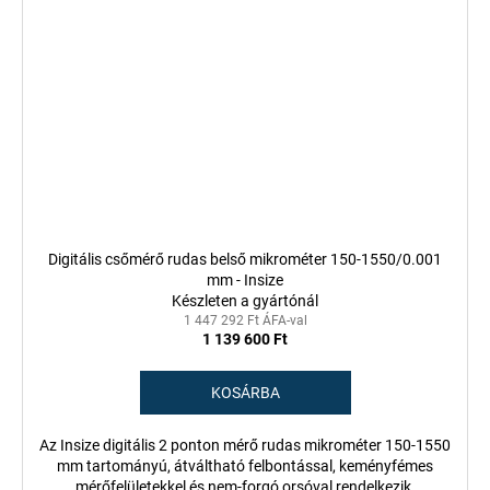
Digitális csőmérő rudas belső mikrométer 150-1550/0.001
mm - Insize
Készleten a gyártónál
1 447 292 Ft ÁFA-val
1 139 600 Ft
KOSÁRBA
Az Insize digitális 2 ponton mérő rudas mikrométer 150-1550
mm tartományú, átváltható felbontással, keményfémes
mérőfelületekkel és nem-forgó orsóval rendelkezik.