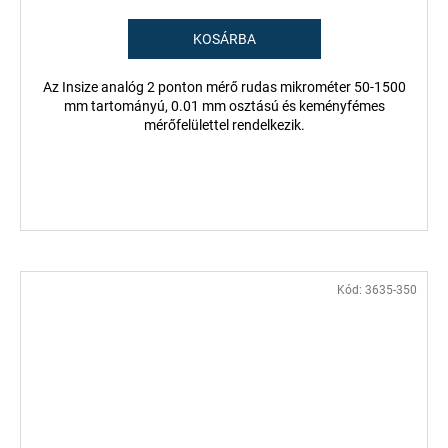
KOSÁRBA
Az Insize analóg 2 ponton mérő rudas mikrométer 50-1500
mm tartományú, 0.01 mm osztású és keményfémes
mérőfelülettel rendelkezik.
Kód:
3635-350