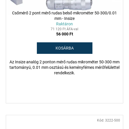
Csőmérő 2 pont mérő rudas belső mikrométer 50-300/0.01
mm - Insize
Raktáron
71 120 Ft ÁFA-val
56 000 Ft
KOSÁRBA
Az Insize analóg 2 ponton mérő rudas mikrométer 50-300 mm
tartományú, 0.01 mm osztású és keményfémes mérőfelülettel
rendelkezik.
Kód:
3222-500