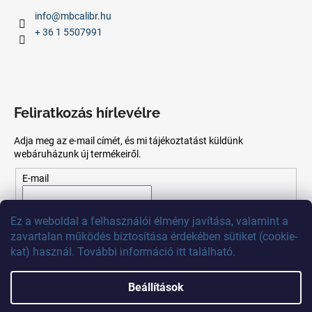
info
@
mbcalibr.hu
+ 36 1 5507991
Feliratkozás hírlevélre
Adja meg az e-mail címét, és mi tájékoztatást küldünk
webáruházunk új termékeiről.
E-mail
Az
e-mail
cím
megadásával
Ön
elfogadja
az adatvédelmi
Ez
a
weboldal
a
felhasználói
élmény
javítása
,
valamint
a
szabályzatot.
zavartalan
működés
biztosítása
érdekében
sütiket
(
cookie
-
kat)
használ
.
További
információ
itt
található
.
FELIRATKOZÁS
Beállítások
Shoptet készítette