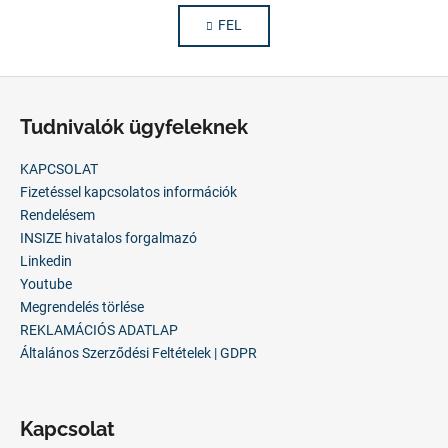
i
o
FEL
s
z
á
t
s
a
L
i
á
r
Tudnivalók ügyfeleknek
b
á
n
l
KAPCSOLAT
y
é
Fizetéssel kapcsolatos információk
í
c
Rendelésem
t
INSIZE hivatalos forgalmazó
á
Linkedin
s
Youtube
e
Megrendelés törlése
l
REKLAMÁCIÓS ADATLAP
e
Általános Szerződési Feltételek | GDPR
m
e
i
Kapcsolat