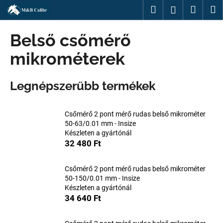
K
Ugrás
Keresés
Kosár
M
Bejelentk
a
o
fő
Vissza
Vissza
s
tartalomhoz
Belső csőmérő
á
M
mikrométerek
r
i
t
Legnépszerűbb termékek
k
e
Csőmérő 2 pont mérő rudas belső mikrométer
r
50-63/0.01 mm - Insize
e
Készleten a gyártónál
s
32 480 Ft
?
Csőmérő 2 pont mérő rudas belső mikrométer
50-150/0.01 mm - Insize
Készleten a gyártónál
34 640 Ft
KERESÉS