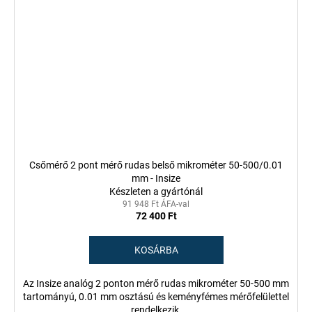
Csőmérő 2 pont mérő rudas belső mikrométer 50-500/0.01
mm - Insize
Készleten a gyártónál
91 948 Ft ÁFA-val
72 400 Ft
KOSÁRBA
Az Insize analóg 2 ponton mérő rudas mikrométer 50-500 mm
tartományú, 0.01 mm osztású és keményfémes mérőfelülettel
rendelkezik.