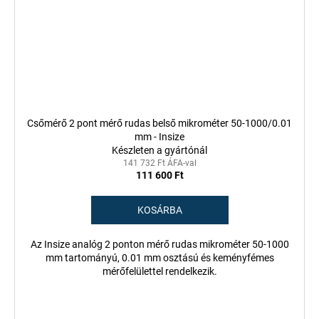
Csőmérő 2 pont mérő rudas belső mikrométer 50-1000/0.01
mm - Insize
Készleten a gyártónál
141 732 Ft ÁFA-val
111 600 Ft
KOSÁRBA
Az Insize analóg 2 ponton mérő rudas mikrométer 50-1000
mm tartományú, 0.01 mm osztású és keményfémes
mérőfelülettel rendelkezik.