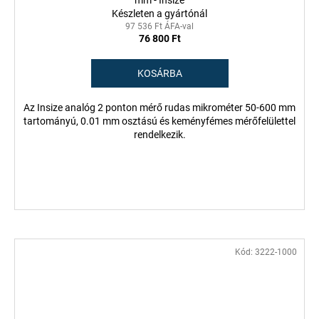
mm - Insize
Készleten a gyártónál
97 536 Ft ÁFA-val
76 800 Ft
KOSÁRBA
Az Insize analóg 2 ponton mérő rudas mikrométer 50-600 mm
tartományú, 0.01 mm osztású és keményfémes mérőfelülettel
rendelkezik.
Kód:
3222-1000