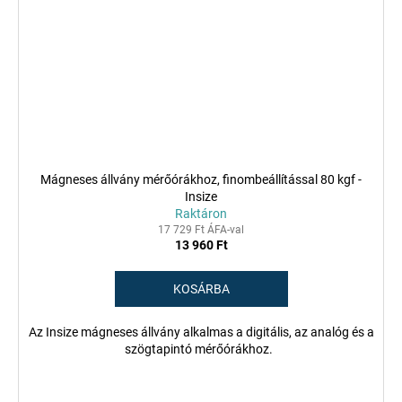
Mágneses állvány mérőórákhoz, finombeállítással 80 kgf -
Insize
Raktáron
17 729 Ft ÁFA-val
13 960 Ft
KOSÁRBA
Az Insize mágneses állvány alkalmas a digitális, az analóg és a
szögtapintó mérőórákhoz.