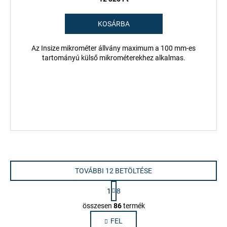
KOSÁRBA
Az Insize mikrométer állvány maximum a 100 mm-es
tartományú külső mikrométerekhez alkalmas.
TOVÁBBI 12 BETÖLTÉSE
L
1
8
a
L
p
összesen
86
termék
i
o
FEL
s
z