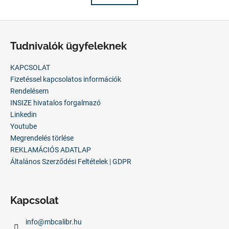
á
t
s
a
L
i
á
r
Tudnivalók ügyfeleknek
b
á
n
l
KAPCSOLAT
y
é
Fizetéssel kapcsolatos információk
í
c
Rendelésem
t
INSIZE hivatalos forgalmazó
á
Linkedin
s
Youtube
e
Megrendelés törlése
l
REKLAMÁCIÓS ADATLAP
e
Általános Szerződési Feltételek | GDPR
m
e
i
Kapcsolat
info
@
mbcalibr.hu