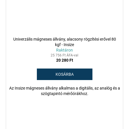
Univerzális mágneses állvány, alacsony rögzítési erővel 80
kgf - Insize
Raktáron
25 756 Ft ÁFA-val
20 280 Ft
KOSÁRBA
Az Insize mágneses állvány alkalmas a digitális, az analóg és a
szögtapintó mérőórákhoz.