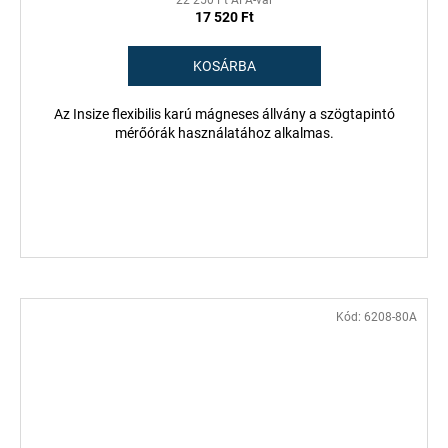
22 250 Ft ÁFA-val
17 520 Ft
KOSÁRBA
Az Insize flexibilis karú mágneses állvány a szögtapintó
mérőórák használatához alkalmas.
Kód:
6208-80A