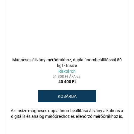
Mágneses állvány mérőórákhoz, dupla finombeállítással 80
kgf - Insize
Raktáron
51 308 Ft ÁFA-val
40 400 Ft
KOSÁRBA
Az Insize mágneses dupla finombeállítású állvány alkalmas a
digitális és analóg mérőórékhoz és ellenőrző mérőórákhoz is.