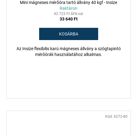
Mini mágneses mérőóra tartó állvány 40 kgf - Insize
Raktáron
42 723 Ft ÁFA-val
33 640 Ft
KOSÁRBA
Az Insize flexibilis karú mágneses állvány a szögtapintó
mérőórák használatához alkalmas.
Kód:
6272-80