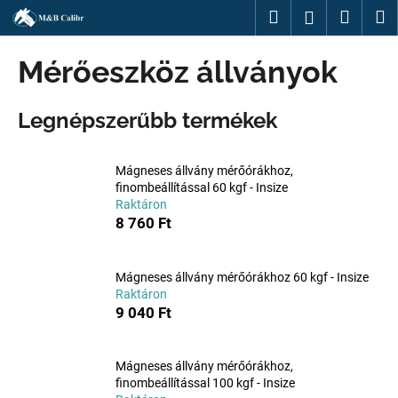
K
Ugrás
Keresés
Kosár
M
Bejelentk
a
o
fő
Vissza
Vissza
s
tartalomhoz
Mérőeszköz állványok
á
M
r
Legnépszerűbb termékek
i
t
k
Mágneses állvány mérőórákhoz,
e
finombeállítással 60 kgf - Insize
Raktáron
r
8 760 Ft
e
s
?
Mágneses állvány mérőórákhoz 60 kgf - Insize
Raktáron
9 040 Ft
Mágneses állvány mérőórákhoz,
KERESÉS
finombeállítással 100 kgf - Insize