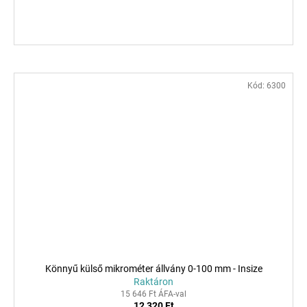
Kód:
6300
Könnyű külső mikrométer állvány 0-100 mm - Insize
Raktáron
15 646 Ft ÁFA-val
12 320 Ft