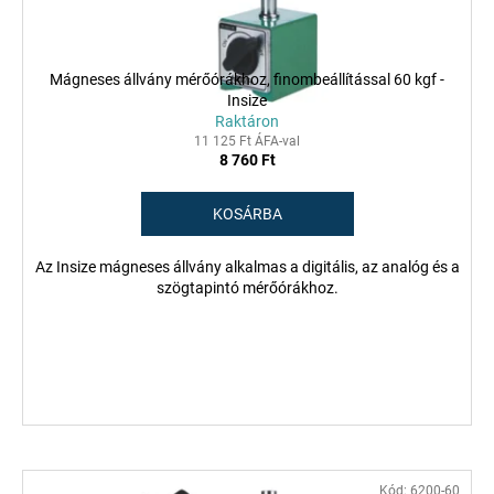
l
s
i
e
s
Mágneses állvány mérőórákhoz, finombeállítással 60 kgf -
t
Insize
á
Raktáron
j
11 125 Ft ÁFA-val
8 760 Ft
a
KOSÁRBA
Az Insize mágneses állvány alkalmas a digitális, az analóg és a
szögtapintó mérőórákhoz.
Kód:
6200-60