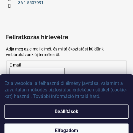
+ 36 1 5507991
Feliratkozás hírlevélre
Adja meg az e-mail címét, és mi tájékoztatást küldünk
webáruházunk új termékeiről.
E-mail
Az
e-mail
cím
megadásával
Ön
elfogadja
az adatvédelmi
Ez
a
weboldal
a
felhasználói
élmény
javítása
,
valamint
a
szabályzatot.
zavartalan
működés
biztosítása
érdekében
sütiket
(
cookie
-
kat)
használ
.
További
információ
itt
található
.
FELIRATKOZÁS
Beállítások
Shoptet készítette
Elfogadom
Copyright 2026
MB Calibr
. Minden jog fenntartva.