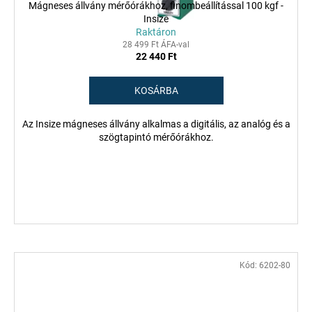
Mágneses állvány mérőórákhoz, finombeállítással 100 kgf -
Insize
Raktáron
28 499 Ft ÁFA-val
22 440 Ft
KOSÁRBA
Az Insize mágneses állvány alkalmas a digitális, az analóg és a
szögtapintó mérőórákhoz.
Kód:
6202-80