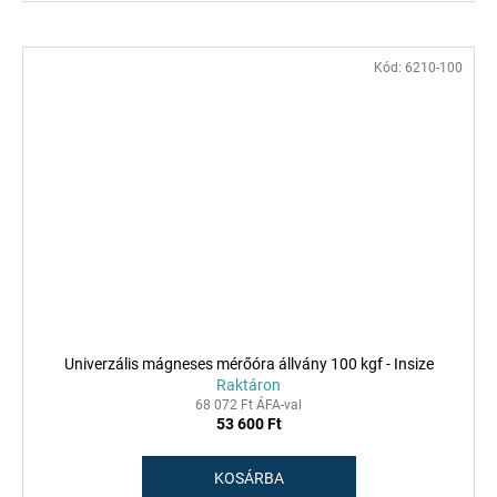
Kód:
6210-100
Univerzális mágneses mérőóra állvány 100 kgf - Insize
Raktáron
68 072 Ft ÁFA-val
53 600 Ft
KOSÁRBA