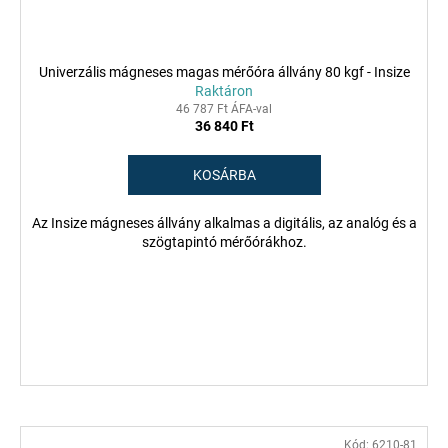
Univerzális mágneses magas mérőóra állvány 80 kgf - Insize
Raktáron
46 787 Ft ÁFA-val
36 840 Ft
KOSÁRBA
Az Insize mágneses állvány alkalmas a digitális, az analóg és a
szögtapintó mérőórákhoz.
Kód:
6210-81