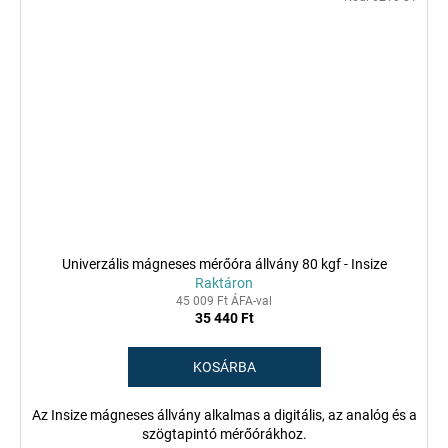
Univerzális mágneses mérőóra állvány 80 kgf - Insize
Raktáron
45 009 Ft ÁFA-val
35 440 Ft
KOSÁRBA
Az Insize mágneses állvány alkalmas a digitális, az analóg és a
szögtapintó mérőórákhoz.