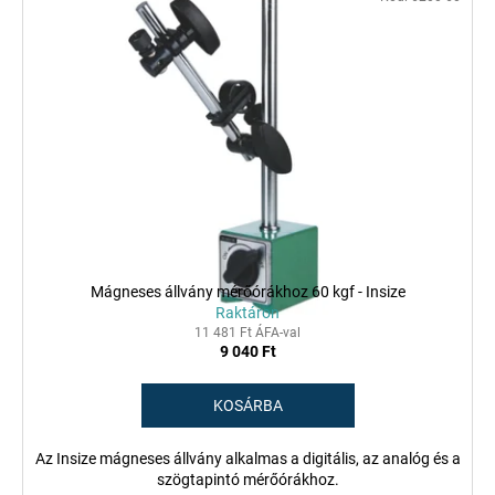
Mágneses állvány mérőórákhoz 60 kgf - Insize
Raktáron
11 481 Ft ÁFA-val
9 040 Ft
KOSÁRBA
Az Insize mágneses állvány alkalmas a digitális, az analóg és a
szögtapintó mérőórákhoz.