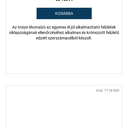
KOSÁRBA
Az Insize élvonalzó az egyenes él jól alkalmazható felületek
síklapúságának ellenőrzéséhez alkalmas és krómozott felületű
edzett szerszámacélból készült.
Kód:
7118-900