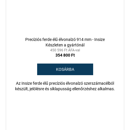
Precíziós ferde élű élvonalzó 914 mm - Insize
Készleten a gyártónál
450 596 Ft ÁFA-val
354 800 Ft
KOSÁRBA
Az Insize ferde élű precíziós élvonalzó szerszámacélból
készült, jelölésre és síklapusság ellenőrzéshez alkalmas.