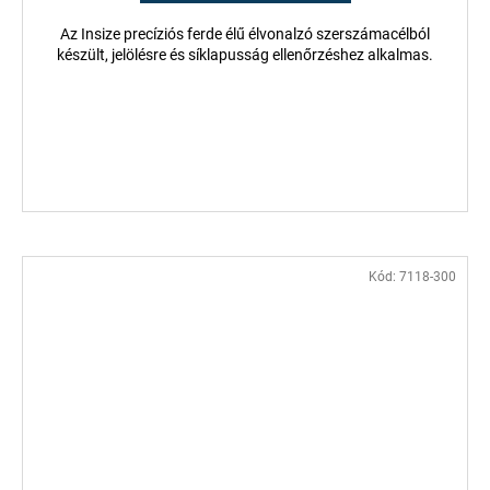
Az Insize precíziós ferde élű élvonalzó szerszámacélból
készült, jelölésre és síklapusság ellenőrzéshez alkalmas.
Kód:
7118-300