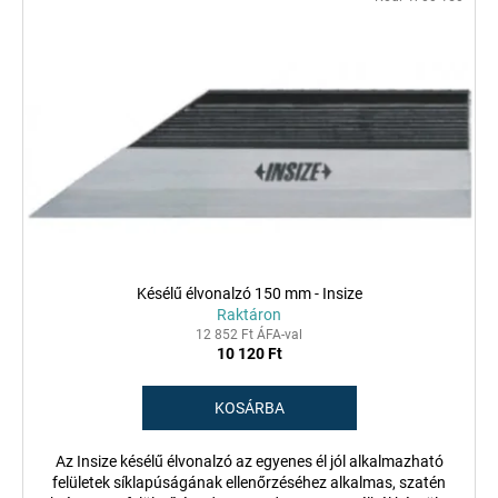
Késélű élvonalzó 150 mm - Insize
Raktáron
12 852 Ft ÁFA-val
10 120 Ft
KOSÁRBA
Az Insize késélű élvonalzó az egyenes él jól alkalmazható
felületek síklapúságának ellenőrzéséhez alkalmas, szatén