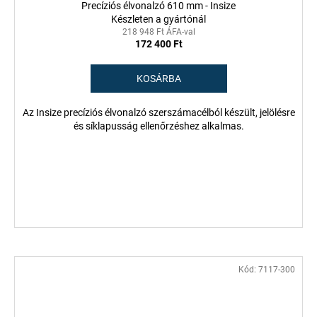
Precíziós élvonalzó 610 mm - Insize
Készleten a gyártónál
218 948 Ft ÁFA-val
172 400 Ft
KOSÁRBA
Az Insize precíziós élvonalzó szerszámacélból készült, jelölésre
és síklapusság ellenőrzéshez alkalmas.
Kód:
7117-300