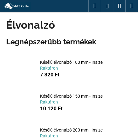
K
Ugrás
Keresés
Kosár
M
Bejelentk
a
o
fő
Vissza
Vissza
s
tartalomhoz
Élvonalzó
á
M
r
Legnépszerűbb termékek
i
t
k
Késélű élvonalzó 100 mm - Insize
e
Raktáron
r
7 320 Ft
e
s
?
Késélű élvonalzó 150 mm - Insize
Raktáron
10 120 Ft
KERESÉS
Késélű élvonalzó 200 mm - Insize
Raktáron