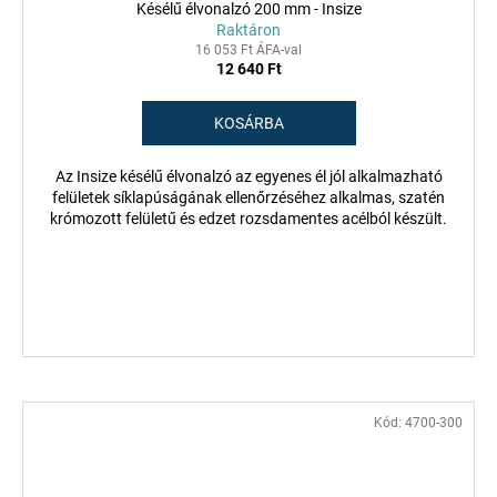
Késélű élvonalzó 200 mm - Insize
Raktáron
16 053 Ft ÁFA-val
12 640 Ft
KOSÁRBA
Az Insize késélű élvonalzó az egyenes él jól alkalmazható
felületek síklapúságának ellenőrzéséhez alkalmas, szatén
krómozott felületű és edzet rozsdamentes acélból készült.
Kód:
4700-300