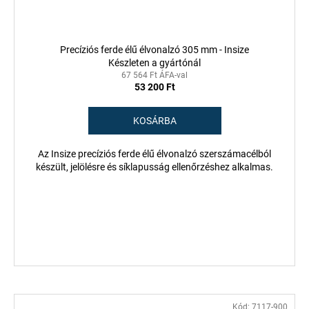
Precíziós ferde élű élvonalzó 305 mm - Insize
Készleten a gyártónál
67 564 Ft ÁFA-val
53 200 Ft
KOSÁRBA
Az Insize precíziós ferde élű élvonalzó szerszámacélból
készült, jelölésre és síklapusság ellenőrzéshez alkalmas.
Kód:
7117-900