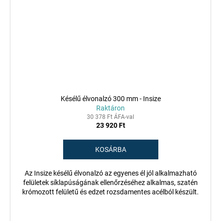
Késélű élvonalzó 300 mm - Insize
Raktáron
30 378 Ft ÁFA-val
23 920 Ft
KOSÁRBA
Az Insize késélű élvonalzó az egyenes él jól alkalmazható
felületek síklapúságának ellenőrzéséhez alkalmas, szatén
krómozott felületű és edzet rozsdamentes acélból készült.