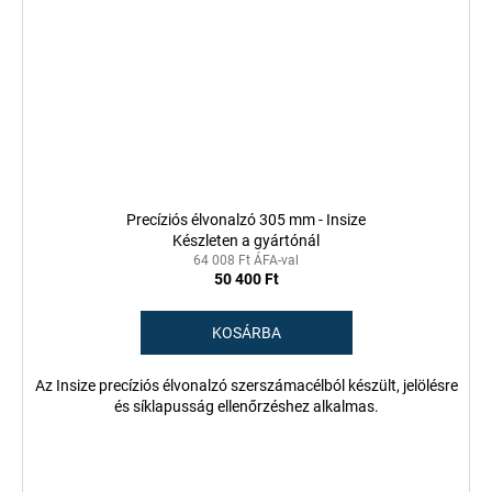
Precíziós élvonalzó 305 mm - Insize
Készleten a gyártónál
64 008 Ft ÁFA-val
50 400 Ft
KOSÁRBA
Az Insize precíziós élvonalzó szerszámacélból készült, jelölésre
és síklapusság ellenőrzéshez alkalmas.