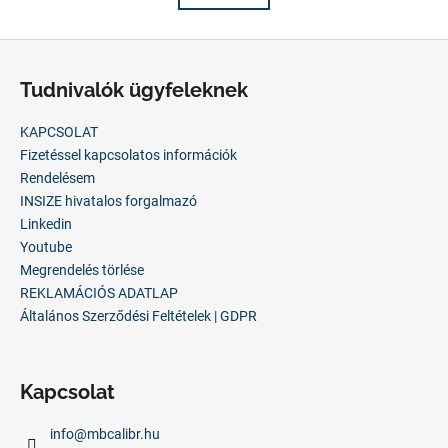
á
t
s
a
L
i
á
r
Tudnivalók ügyfeleknek
b
á
n
l
KAPCSOLAT
y
é
Fizetéssel kapcsolatos információk
í
c
Rendelésem
t
INSIZE hivatalos forgalmazó
á
Linkedin
s
Youtube
e
Megrendelés törlése
l
REKLAMÁCIÓS ADATLAP
e
Általános Szerződési Feltételek | GDPR
m
e
i
Kapcsolat
info
@
mbcalibr.hu