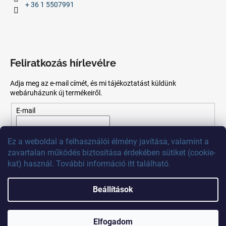
+ 36 1 5507991
Feliratkozás hírlevélre
Adja meg az e-mail címét, és mi tájékoztatást küldünk
webáruházunk új termékeiről.
E-mail
Az
e-mail
cím
megadásával
Ön
elfogadja
az adatvédelmi
Ez
a
weboldal
a
felhasználói
élmény
javítása
,
valamint
a
szabályzatot.
zavartalan
működés
biztosítása
érdekében
sütiket
(
cookie
-
kat)
használ
.
További
információ
itt
található
.
FELIRATKOZÁS
Beállítások
Shoptet készítette
Elfogadom
Copyright 2026
MB Calibr
. Minden jog fenntartva.