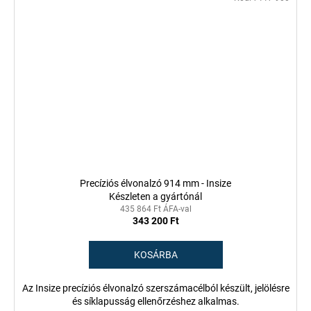
Precíziós élvonalzó 914 mm - Insize
Készleten a gyártónál
435 864 Ft ÁFA-val
343 200 Ft
KOSÁRBA
Az Insize precíziós élvonalzó szerszámacélból készült, jelölésre
és síklapusság ellenőrzéshez alkalmas.