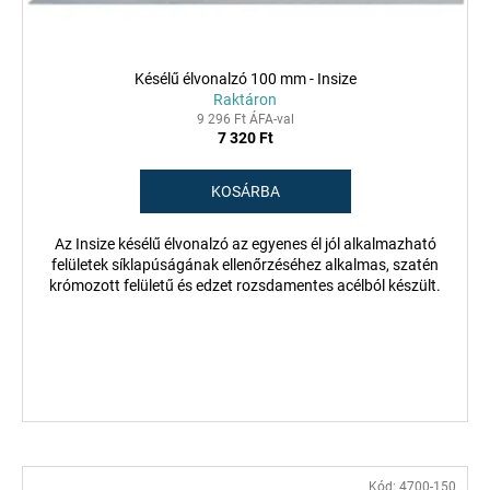
l
s
i
e
s
Késélű élvonalzó 100 mm - Insize
t
Raktáron
á
9 296 Ft ÁFA-val
7 320 Ft
j
a
KOSÁRBA
Az Insize késélű élvonalzó az egyenes él jól alkalmazható
felületek síklapúságának ellenőrzéséhez alkalmas, szatén
krómozott felületű és edzet rozsdamentes acélból készült.
Kód:
4700-150