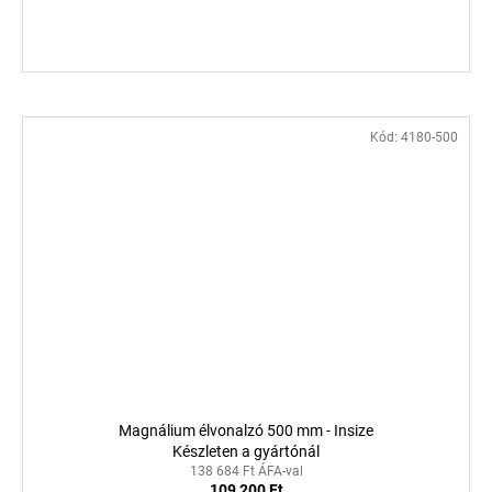
Kód:
4180-500
Magnálium élvonalzó 500 mm - Insize
Készleten a gyártónál
138 684 Ft ÁFA-val
109 200 Ft