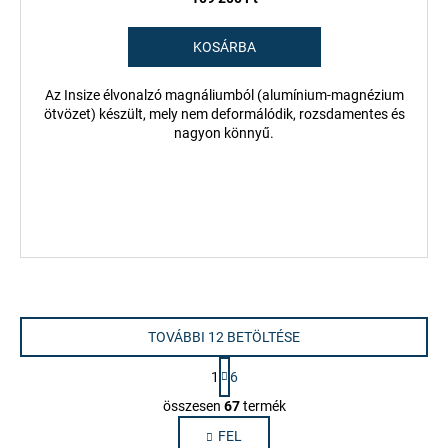
KOSÁRBA
Az Insize élvonalzó magnáliumból (alumínium-magnézium
ötvözet) készült, mely nem deformálódik, rozsdamentes és
nagyon könnyű.
TOVÁBBI 12 BETÖLTÉSE
L
1
6
a
L
p
összesen
67
termék
i
o
FEL
s
z