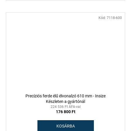
Kód:
7118-600
Precíziós ferde élű élvonalzó 610 mm - Insize
Készleten a gyártónál
224 536 Ft ÁFA-val
176 800 Ft
KOSÁRBA