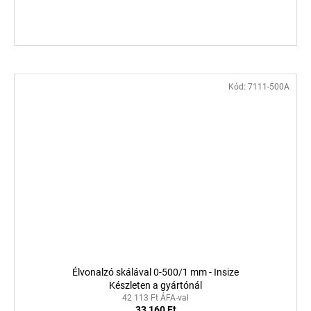
Kód:
7111-500A
Élvonalzó skálával 0-500/1 mm - Insize
Készleten a gyártónál
42 113 Ft ÁFA-val
33 160 Ft