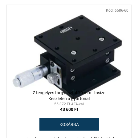
Kód:
6586-60
Z tengelyes tárgyasztal 10 mm - Insize
Készleten a gyártónál
55 372 Ft ÁFA-val
43 600 Ft
KOSÁRBA