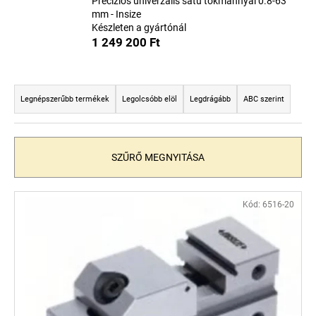
Precíziós univerzális satu tokmánnyal 0.8-63
mm - Insize
Készleten a gyártónál
A
1 249 200 Ft
j
á
T
n
e
Legnépszerűbb termékek
Legolcsóbb elöl
Legdrágább
ABC szerint
l
r
j
u
m
k
é
SZŰRŐ MEGNYITÁSA
k
e
T
Kód:
6516-20
k
e
r
r
e
m
n
é
d
k
e
e