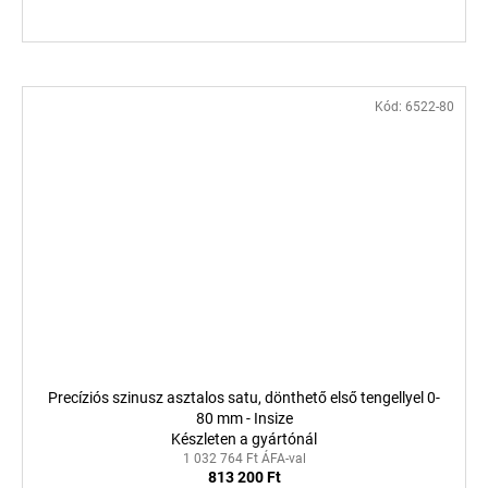
Kód:
6522-80
Precíziós szinusz asztalos satu, dönthető első tengellyel 0-
80 mm - Insize
Készleten a gyártónál
1 032 764 Ft ÁFA-val
813 200 Ft