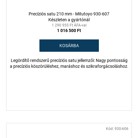
Precíziós satu 210 mm - Mitutoyo 930-607
Készleten a gyártónál
1 290 955 Ft ÁFA-val
1 016 500 Ft
KOSÁRBA
Legördítő rendszerű precíziós satu jellemzői: Nagy pontosság
a precíziós köszörüléshez, maráshoz és szikraforgácsoláshoz.
Kód:
930-606