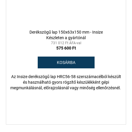
Derékszögű lap 150x63x150 mm - Insize
Készleten a gyártónál
731 012 Ft ÁFA-val
575 600 Ft
KOSÁRBA
Az Insize derékszögű lap HRC56-58 szerszámacélból készült
és használható gyors rögzítő készülékként gépi
megmunkálásnál, előrajzolásnál vagy minőség ellenőrzésnél.