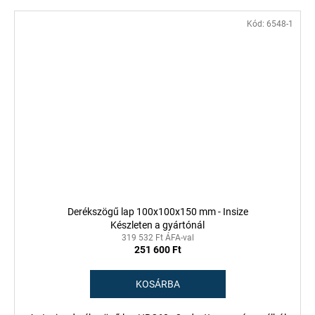
Kód:
6548-1
Derékszögű lap 100x100x150 mm - Insize
Készleten a gyártónál
319 532 Ft ÁFA-val
251 600 Ft
KOSÁRBA