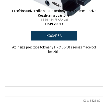
Precíziós univerzális satu tokmánnyal 0.8-63 mm - Insize
Készleten a gyártónál
1 586 484 Ft ÁFA-val
1 249 200 Ft
KOSÁRBA
Az Insize precíziós tokmány HRC 56-58 szerszámacélból
készült.
Kód:
6521-80