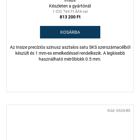
Insize
Készleten a gyártónál
1 032 764 Ft ÁFA-val
813 200 Ft
KOSÁRBA
Az Insize precíziós szinusz asztalos satu SKS szerszámacélból
készült és 1 mm-es emelkedéssel rendelkezik. A legkisebb
használható mérőblokk 0.5 mm.
Kód:
6524-80