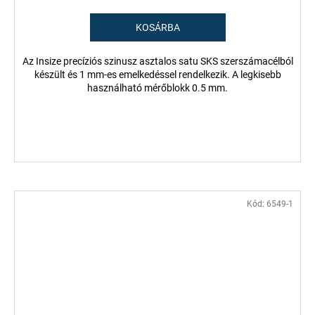
KOSÁRBA
Az Insize precíziós szinusz asztalos satu SKS szerszámacélból
készült és 1 mm-es emelkedéssel rendelkezik. A legkisebb
használható mérőblokk 0.5 mm.
Kód:
6549-1