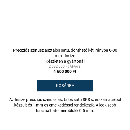
Precíziós szinusz asztalos satu, dönthető két irányba 0-80
mm - Insize
Készleten a gyártónál
2 032 000 Ft ÁFA-val
1 600 000 Ft
KOSÁRBA
Az Insize precíziós szinusz asztalos satu SKS szerszámacélból
készült és 1 mm-es emelkedéssel rendelkezik. A legkisebb
használható mérőblokk 0.5 mm.