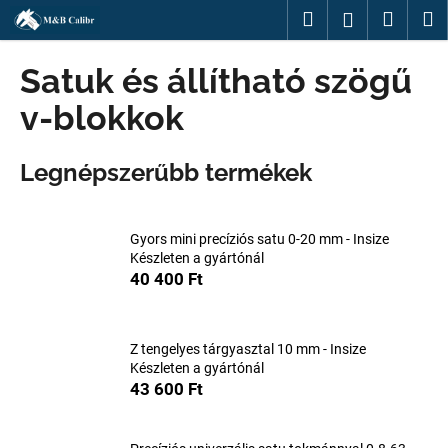
K
Ugrás
Keresés
Kosár
M
Bejelentk
a
o
fő
Vissza
Vissza
s
tartalomhoz
Satuk és állítható szögű
á
M
v-blokkok
r
i
t
Legnépszerűbb termékek
k
e
r
Gyors mini precíziós satu 0-20 mm - Insize
Készleten a gyártónál
e
40 400 Ft
s
?
Z tengelyes tárgyasztal 10 mm - Insize
Készleten a gyártónál
43 600 Ft
KERESÉS