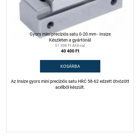
z
k
é
l
s
i
e
s
Gyors mini precíziós satu 0-20 mm - Insize
t
Készleten a gyártónál
á
51 308 Ft ÁFA-val
40 400 Ft
j
a
KOSÁRBA
Az Insize gyors mini precíziós satu HRC 58-62 edzett ötvözött
acélból készült.