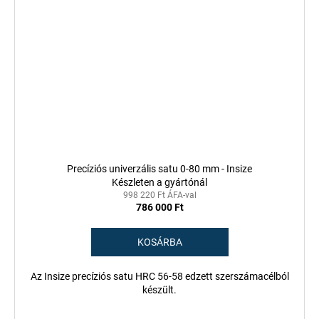
Precíziós univerzális satu 0-80 mm - Insize
Készleten a gyártónál
998 220 Ft ÁFA-val
786 000 Ft
KOSÁRBA
Az Insize precíziós satu HRC 56-58 edzett szerszámacélból
készült.