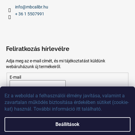
info
@
mbcalibr.hu
+ 36 1 5507991
Feliratkozás hírlevélre
Adja meg az e-mail címét, és mi tájékoztatást küldünk
webáruházunk új termékeiről.
E-mail
Az
e-mail
cím
megadásával
Ön
elfogadja
az adatvédelmi
Ez
a
weboldal
a
felhasználói
élmény
javítása
,
valamint
a
szabályzatot.
zavartalan
működés
biztosítása
érdekében
sütiket
(
cookie
-
kat)
használ
.
További
információ
itt
található
.
FELIRATKOZÁS
Beállítások
Shoptet készítette