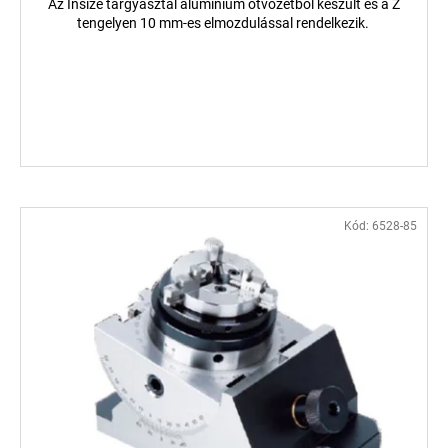
Az Insize tárgyasztal alumínium ötvözetből készült és a Z
tengelyen 10 mm-es elmozdulással rendelkezik.
Kód:
6528-85