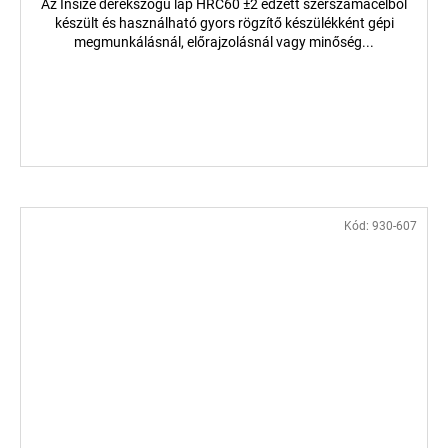
Az Insize derékszögű lap HRC60 ±2 edzett szerszámacélból
készült és használható gyors rögzítő készülékként gépi
megmunkálásnál, előrajzolásnál vagy minőség...
Kód:
930-607