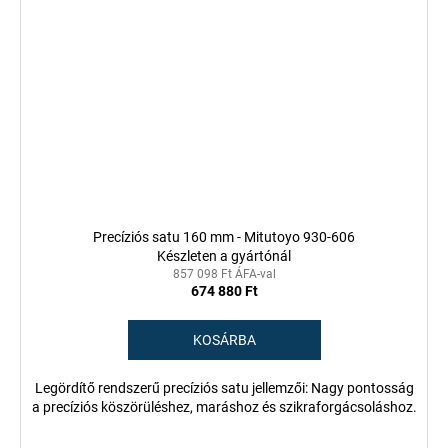
Precíziós satu 160 mm - Mitutoyo 930-606
Készleten a gyártónál
857 098 Ft ÁFA-val
674 880 Ft
KOSÁRBA
Legördítő rendszerű precíziós satu jellemzői: Nagy pontosság
a precíziós köszörüléshez, maráshoz és szikraforgácsoláshoz.