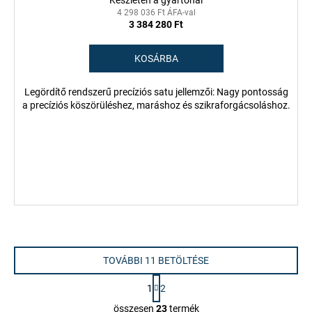
Készleten a gyártónál
4 298 036 Ft ÁFA-val
3 384 280 Ft
KOSÁRBA
Legördítő rendszerű precíziós satu jellemzői: Nagy pontosság
a precíziós köszörüléshez, maráshoz és szikraforgácsoláshoz.
TOVÁBBI 11 BETÖLTÉSE
L
1
2
a
L
p
összesen
23
termék