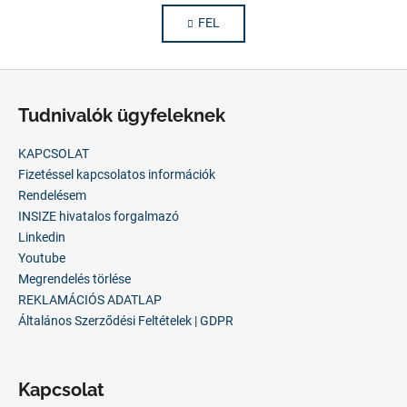
i
o
FEL
s
z
á
t
s
a
L
i
á
r
Tudnivalók ügyfeleknek
b
á
n
l
KAPCSOLAT
y
é
Fizetéssel kapcsolatos információk
í
c
Rendelésem
t
INSIZE hivatalos forgalmazó
á
Linkedin
s
Youtube
e
Megrendelés törlése
l
REKLAMÁCIÓS ADATLAP
e
Általános Szerződési Feltételek | GDPR
m
e
i
Kapcsolat