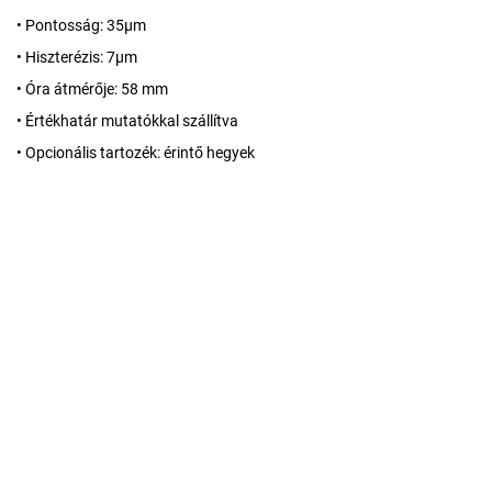
• Pontosság: 35µm
• Hiszterézis: 7µm
• Óra átmérője: 58 mm
• Értékhatár mutatókkal szállítva
• Opcionális tartozék: érintő hegyek