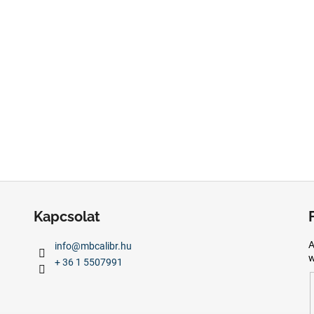
Kapcsolat
A
info
@
mbcalibr.hu
w
+ 36 1 5507991