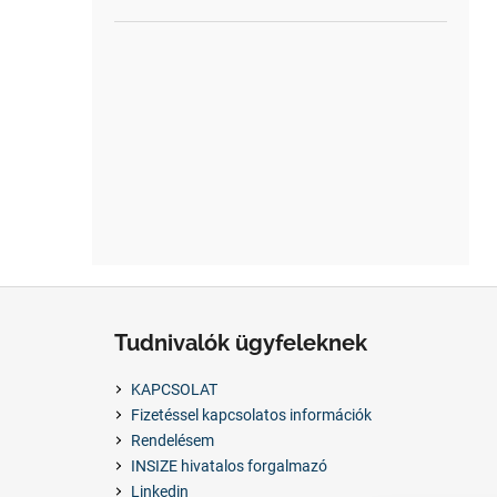
L
á
Tudnivalók ügyfeleknek
b
l
KAPCSOLAT
é
Fizetéssel kapcsolatos információk
c
Rendelésem
INSIZE hivatalos forgalmazó
Linkedin