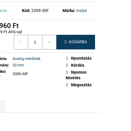
áron
Kód:
2309-30F
Márka:
Insize
960 Ft
9 Ft ÁFA-val
gár:
KOSÁRBA
Nyomtatás
ória
:
Analóg mérőórák
omány
:
30 mm
Kérdés
lési
Nyomon
2309-30F
:
követés
Megosztás