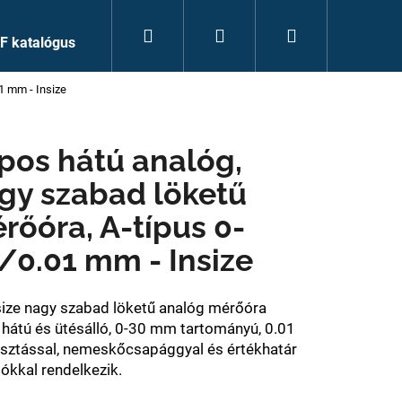
Keresés
Bejelentkezés
Kosár
F katalógus
1 mm - Insize
pos hátú analóg,
gy szabad löketű
rőóra, A-típus 0-
/0.01 mm - Insize
size nagy szabad löketű analóg mérőóra
 hátú és ütésálló, 0-30 mm tartományú, 0.01
ztással, nemeskőcsapággyal és értékhatár
ókkal rendelkezik.