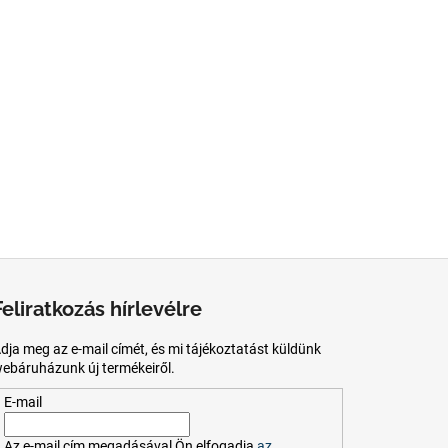
Feliratkozás hírlevélre
dja meg az e-mail címét, és mi tájékoztatást küldünk
ebáruházunk új termékeiről.
E-mail
Az
e-mail
cím
megadásával
Ön
elfogadja
az