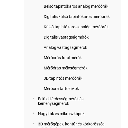
Belső tapintókaros analóg mérőórák
Digitális külső tapintókaros mérőórák
Külső tapintókaros analóg mérőórák
Digitális vastagságmérők
Analóg vastagságmérők
Mérőórás furatmérők
Mérőórás mélységmérők
3D tapintós mérőórák
Mérőóra tartozékok
Felületi érdességmérők és
keménységmérők
Nagyítók és mikroszkópok
3D mérőgépek, kontúr és körkörösség