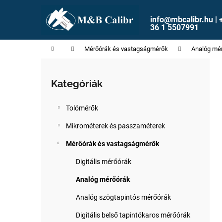
K
Ugrás
a
o
info@mbcalibr.hu | 
fő
Vissza
Vissza
36 1 5507991
s
tartalomhoz
a boltba
a boltba
á
Kezdőlap
Mérőórák és vastagságmérők
Analóg mé
r
O
l
Kategóriák
Kategóriák
d
átugrása
a
Tolómérők
l
s
Mikrométerek és passzaméterek
ó
Mérőórák és vastagságmérők
p
Digitális mérőórák
a
n
Analóg mérőórák
e
Analóg szögtapintós mérőórák
l
Digitális belső tapintókaros mérőórák