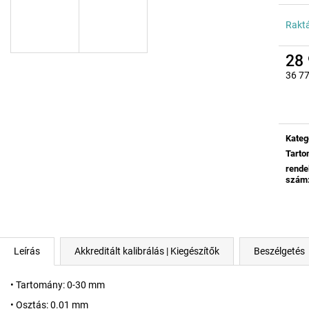
Rakt
28 
36 77
Egysé
Kateg
Tart
rende
szám
Leírás
Akkreditált kalibrálás | Kiegészítők
Beszélgetés
• Tartomány: 0-30 mm
• Osztás: 0.01 mm