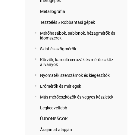
mérőgépek
Metallográfia
Tesztelés » Robbantási gépek
Mérőhasábok, sablonok, hézagmérők és
idomszerek
Szint és szögmérők
Körzők, karcoló ceruzák és mérőeszköz
állványok
Nyomaték szerszámok és kiegészítők
Erőmérők és mérlegek
Más mérőeszközök és vegyes készletek
Legkedveltebb
ÚJDONSÁGOK
Árajánlat alapján