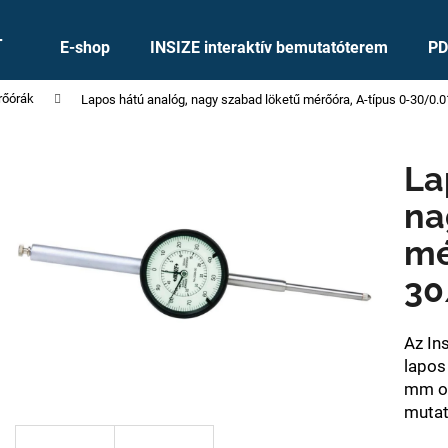
+
E-shop
INSIZE interaktív bemutatóterem
PD
rőórák
Lapos hátú analóg, nagy szabad löketű mérőóra, A-típus 0-30/0.0
Mit keres?
La
KERESÉS
na
mé
Ajánljuk
30
Az In
lapos
mm os
mutat