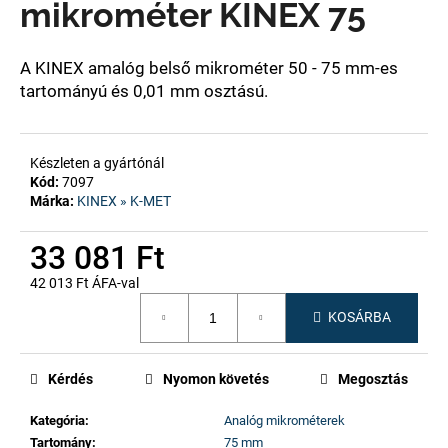
mikrométer KINEX 75
A
A KINEX amalóg belső mikrométer 50 - 75 mm-es
j
tartományú és 0,01 mm osztású.
á
n
l
Készleten a gyártónál
j
Kód:
7097
u
Márka:
KINEX » K-MET
k
33 081 Ft
42 013 Ft ÁFA-val
Egységár:
KOSÁRBA
Kérdés
Nyomon követés
Megosztás
Kategória
:
Analóg mikrométerek
Tartomány
:
75 mm