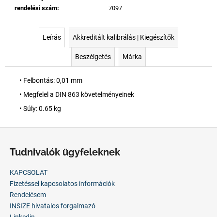
rendelési szám
:
7097
Leírás
Akkreditált kalibrálás | Kiegészítők
Beszélgetés
Márka
• Felbontás: 0,01 mm
• Megfelel a DIN 863 követelményeinek
• Súly: 0.65 kg
L
á
Tudnivalók ügyfeleknek
b
l
KAPCSOLAT
é
Fizetéssel kapcsolatos információk
c
Rendelésem
INSIZE hivatalos forgalmazó
Linkedin