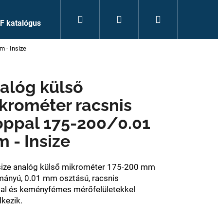
Keresés
Bejelentkezés
Kosár
F katalógus
m - Insize
alóg külső
krométer racsnis
oppal 175-200/0.01
 - Insize
size analóg külső mikrométer 175-200 mm
mányú, 0.01 mm osztású, racsnis
al
és
keményfémes mérőfelületekkel
lkezik.