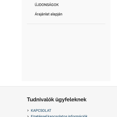
ÚJDONSÁGOK
Árajánlat alapján
L
á
Tudnivalók ügyfeleknek
b
l
KAPCSOLAT
é
Fizetéssel kapcsolatos információk