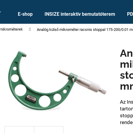
+
E-shop
INSIZE interaktív bemutatóterem
PD
 mikrométerek
Analóg külső mikrométer racsnis stoppal 175-200/0.01 m
Mit keres?
An
KERESÉS
mi
st
Ajánljuk
mm
Az In
tarto
stopp
rende