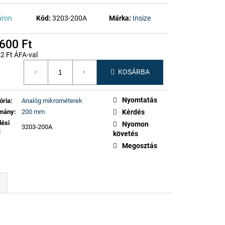
áron
Kód:
3203-200A
Márka:
Insize
600 Ft
2 Ft ÁFA-val
gár:
KOSÁRBA
Nyomtatás
ória
:
Analóg mikrométerek
omány
:
200 mm
Kérdés
lési
Nyomon
3203-200A
:
követés
Megosztás