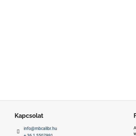
Kapcsolat
A
info
@
mbcalibr.hu
w
+ 36 1 5507991