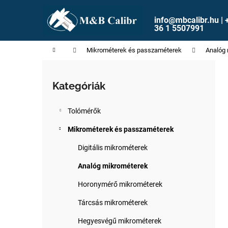
K
Ugrás
a
o
info@mbcalibr.hu | 
fő
Vissza
Vissza
36 1 5507991
s
tartalomhoz
a boltba
a boltba
á
Kezdőlap
Mikrométerek és passzaméterek
Analóg
r
O
l
Kategóriák
Kategóriák
d
átugrása
a
Tolómérők
l
s
Mikrométerek és passzaméterek
ó
Digitális mikrométerek
p
Analóg mikrométerek
a
n
Horonymérő mikrométerek
e
Tárcsás mikrométerek
l
Hegyesvégű mikrométerek