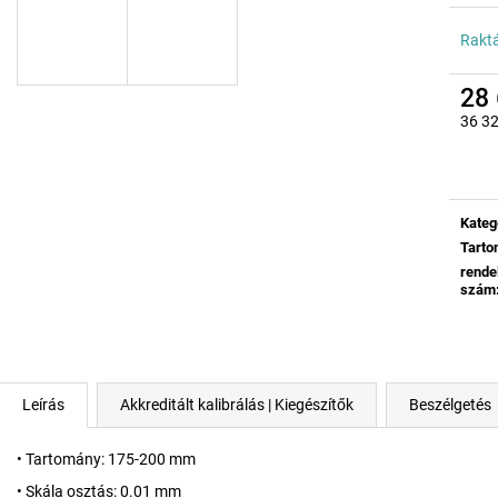
Rakt
28 
36 32
Egysé
Kateg
Tart
rende
szám
Leírás
Akkreditált kalibrálás | Kiegészítők
Beszélgetés
• Tartomány: 175-200 mm
• Skála osztás: 0.01 mm