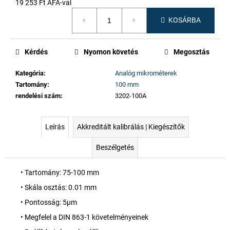
19 253 Ft ÁFA-val
Egységár:
KOSÁRBA
Kérdés
Nyomon követés
Megosztás
Kategória
:
Analóg mikrométerek
Tartomány
:
100 mm
rendelési szám
:
3202-100A
Leírás
Akkreditált kalibrálás | Kiegészítők
Beszélgetés
• Tartomány: 75-100 mm
• Skála osztás: 0.01 mm
• Pontosság: 5µm
• Megfelel a DIN 863-1 követelményeinek