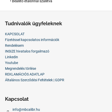
• Beállító etalonnal szállítva
L
á
Tudnivalók ügyfeleknek
b
l
KAPCSOLAT
é
Fizetéssel kapcsolatos információk
c
Rendelésem
INSIZE hivatalos forgalmazó
Linkedin
Youtube
Megrendelés törlése
REKLAMÁCIÓS ADATLAP
Általános Szerződési Feltételek | GDPR
Kapcsolat
info
@
mbcalibr.hu