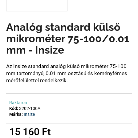
A
Analóg standard külső
j
á
mikrométer 75-100/0.01
n
l
mm - Insize
j
u
k
Az Insize standard analóg külső mikrométer 75-100
mm tartományú, 0.01 mm osztású
és
keményfémes
mérőfelülettel rendelkezik.
Raktáron
Kód:
3202-100A
Márka:
Insize
15 160 Ft