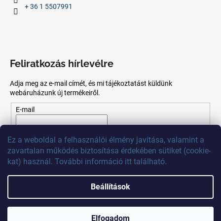
+ 36 1 5507991
Feliratkozás hírlevélre
Adja meg az e-mail címét, és mi tájékoztatást küldünk
webáruházunk új termékeiről.
E-mail
Az
e-mail
cím
megadásával
Ön
elfogadja
az adatvédelmi
Ez
a
weboldal
a
felhasználói
élmény
javítása
,
valamint
a
szabályzatot.
zavartalan
működés
biztosítása
érdekében
sütiket
(
cookie
-
kat)
használ
.
További
információ
itt
található
.
FELIRATKOZÁS
Beállítások
Shoptet készítette
Elfogadom
Copyright 2026
MB Calibr
. Minden jog fenntartva.