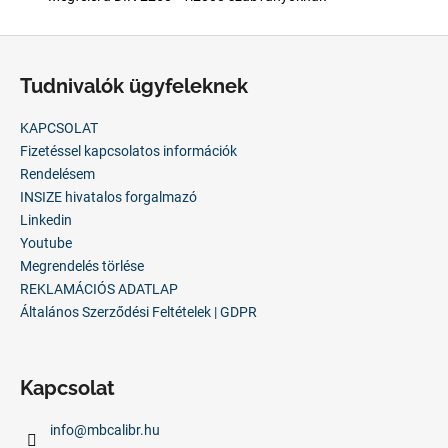
L
á
Tudnivalók ügyfeleknek
b
l
KAPCSOLAT
é
Fizetéssel kapcsolatos információk
c
Rendelésem
INSIZE hivatalos forgalmazó
Linkedin
Youtube
Megrendelés törlése
REKLAMÁCIÓS ADATLAP
Általános Szerződési Feltételek | GDPR
Kapcsolat
info
@
mbcalibr.hu