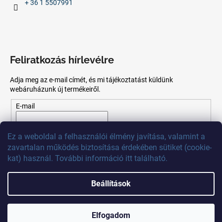
+ 36 1 5507991
Feliratkozás hírlevélre
Adja meg az e-mail címét, és mi tájékoztatást küldünk
webáruházunk új termékeiről.
E-mail
Az
e-mail
cím
megadásával
Ön
elfogadja
az adatvédelmi
Ez
a
weboldal
a
felhasználói
élmény
javítása
,
valamint
a
szabályzatot.
zavartalan
működés
biztosítása
érdekében
sütiket
(
cookie
-
kat)
használ
.
További
információ
itt
található
.
FELIRATKOZÁS
Beállítások
Shoptet készítette
Elfogadom
Copyright 2026
MB Calibr
. Minden jog fenntartva.