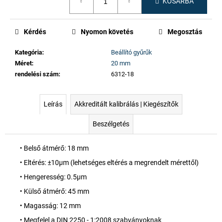
KOSÁRBA
Kérdés
Nyomon követés
Megosztás
Kategória
:
Beállító gyűrűk
Méret
:
20 mm
rendelési szám
:
6312-18
Leírás
Akkreditált kalibrálás | Kiegészítők
Beszélgetés
• Belső átmérő: 18 mm
• Eltérés: ±10µm (lehetséges eltérés a megrendelt mérettől)
• Hengeresség: 0.5µm
• Külső átmérő: 45 mm
• Magasság: 12 mm
• Megfelel a DIN 2250 - 1:2008 szabványoknak