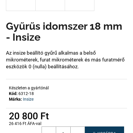
A
Gyűrűs idomszer 18 mm
j
á
- Insize
n
l
j
Az insize
beállító gyűrű alkalmas a belső
u
mikrométerek, furat mikrométerek és más furatmérő
k
eszközök 0 (nulla) beállításához.
Készleten a gyártónál
Kód:
6312-18
Márka:
Insize
20 800 Ft
26 416 Ft ÁFA-val
Egységár: