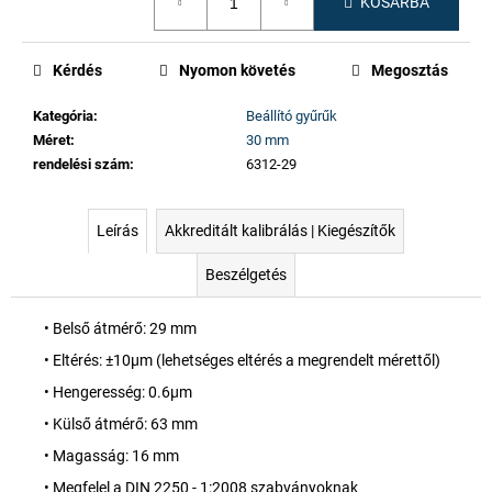
KOSÁRBA
Kérdés
Nyomon követés
Megosztás
Kategória
:
Beállító gyűrűk
Méret
:
30 mm
rendelési szám
:
6312-29
Leírás
Akkreditált kalibrálás | Kiegészítők
Beszélgetés
• Belső átmérő: 29 mm
• Eltérés: ±10µm (lehetséges eltérés a megrendelt mérettől)
• Hengeresség: 0.6µm
• Külső átmérő: 63 mm
• Magasság: 16 mm
• Megfelel a DIN 2250 - 1:2008 szabványoknak