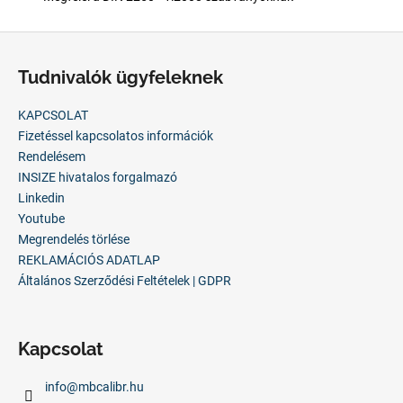
L
á
Tudnivalók ügyfeleknek
b
l
KAPCSOLAT
é
Fizetéssel kapcsolatos információk
c
Rendelésem
INSIZE hivatalos forgalmazó
Linkedin
Youtube
Megrendelés törlése
REKLAMÁCIÓS ADATLAP
Általános Szerződési Feltételek | GDPR
Kapcsolat
info
@
mbcalibr.hu