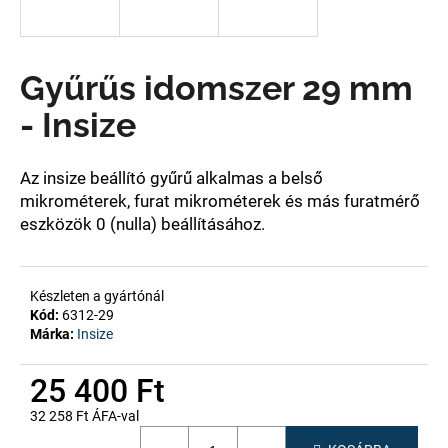
A
Gyűrűs idomszer 29 mm
j
á
- Insize
n
l
j
Az insize
beállító gyűrű alkalmas a belső
u
mikrométerek, furat mikrométerek és más furatmérő
k
eszközök 0 (nulla) beállításához.
Készleten a gyártónál
Kód:
6312-29
Márka:
Insize
25 400 Ft
32 258 Ft ÁFA-val
Egységár: