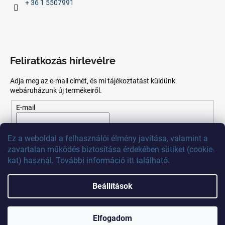
+ 36 1 5507991
Feliratkozás hírlevélre
Adja meg az e-mail címét, és mi tájékoztatást küldünk
webáruházunk új termékeiről.
E-mail
Az
e-mail
cím
megadásával
Ön
elfogadja
az adatvédelmi
Ez
a
weboldal
a
felhasználói
élmény
javítása
,
valamint
a
szabályzatot.
zavartalan
működés
biztosítása
érdekében
sütiket
(
cookie
-
kat)
használ
.
További
információ
itt
található
.
FELIRATKOZÁS
Beállítások
Shoptet készítette
Elfogadom
Copyright 2026
MB Calibr
. Minden jog fenntartva.