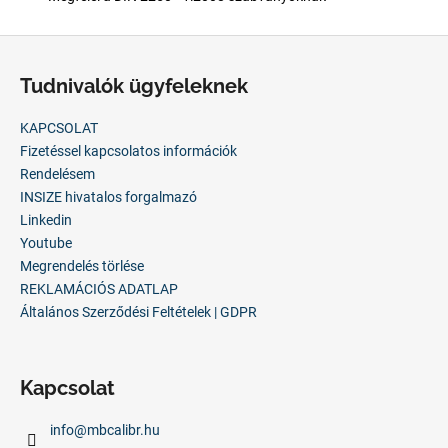
L
á
Tudnivalók ügyfeleknek
b
l
KAPCSOLAT
é
Fizetéssel kapcsolatos információk
c
Rendelésem
INSIZE hivatalos forgalmazó
Linkedin
Youtube
Megrendelés törlése
REKLAMÁCIÓS ADATLAP
Általános Szerződési Feltételek | GDPR
Kapcsolat
info
@
mbcalibr.hu