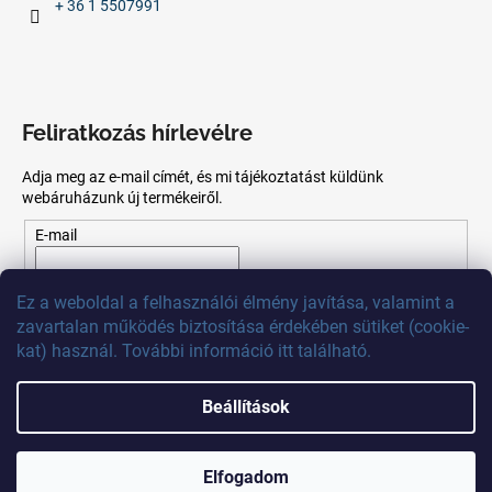
+ 36 1 5507991
Feliratkozás hírlevélre
Adja meg az e-mail címét, és mi tájékoztatást küldünk
webáruházunk új termékeiről.
E-mail
Az
e-mail
cím
megadásával
Ön
elfogadja
az adatvédelmi
Ez
a
weboldal
a
felhasználói
élmény
javítása
,
valamint
a
szabályzatot.
zavartalan
működés
biztosítása
érdekében
sütiket
(
cookie
-
kat)
használ
.
További
információ
itt
található
.
FELIRATKOZÁS
Beállítások
Shoptet készítette
Elfogadom
Copyright 2026
MB Calibr
. Minden jog fenntartva.