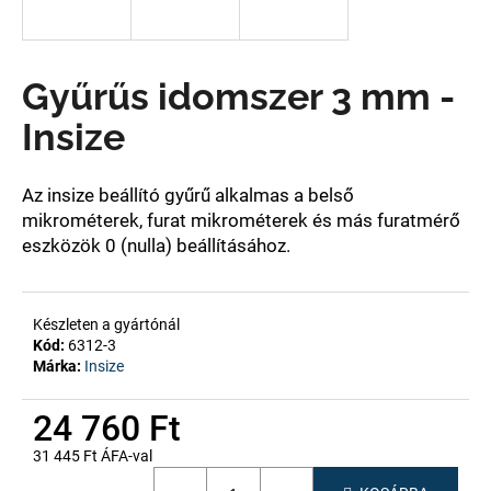
A
Gyűrűs idomszer 3 mm -
j
á
Insize
n
l
j
Az insize
beállító gyűrű alkalmas a belső
u
mikrométerek, furat mikrométerek és más furatmérő
k
eszközök 0 (nulla) beállításához.
Készleten a gyártónál
Kód:
6312-3
Márka:
Insize
24 760 Ft
31 445 Ft ÁFA-val
Egységár: