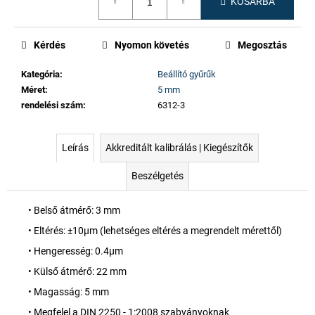
KOSÁRBA
Kérdés
Nyomon követés
Megosztás
Kategória
:
Beállító gyűrűk
Méret
:
5 mm
rendelési szám
:
6312-3
Leírás
Akkreditált kalibrálás | Kiegészítők
Beszélgetés
• Belső átmérő: 3 mm
• Eltérés: ±10µm (lehetséges eltérés a megrendelt mérettől)
• Hengeresség: 0.4µm
• Külső átmérő: 22 mm
• Magasság: 5 mm
• Megfelel a DIN 2250 - 1:2008 szabványoknak