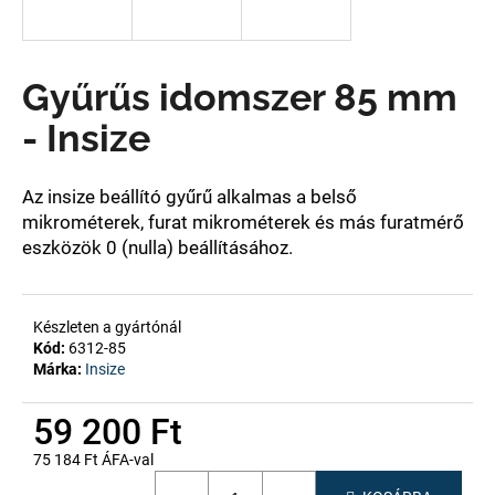
A
Gyűrűs idomszer 85 mm
j
á
- Insize
n
l
j
Az insize
beállító gyűrű alkalmas a belső
u
mikrométerek, furat mikrométerek és más furatmérő
k
eszközök 0 (nulla) beállításához.
Készleten a gyártónál
Kód:
6312-85
Márka:
Insize
59 200 Ft
75 184 Ft ÁFA-val
Egységár: