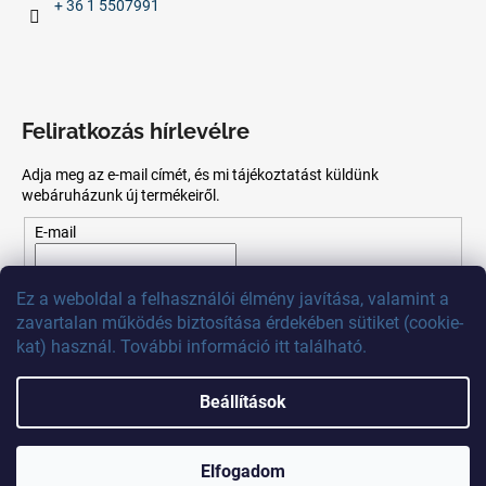
+ 36 1 5507991
Feliratkozás hírlevélre
Adja meg az e-mail címét, és mi tájékoztatást küldünk
webáruházunk új termékeiről.
E-mail
Az
e-mail
cím
megadásával
Ön
elfogadja
az adatvédelmi
Ez
a
weboldal
a
felhasználói
élmény
javítása
,
valamint
a
szabályzatot.
zavartalan
működés
biztosítása
érdekében
sütiket
(
cookie
-
kat)
használ
.
További
információ
itt
található
.
FELIRATKOZÁS
Beállítások
Shoptet készítette
Elfogadom
Copyright 2026
MB Calibr
. Minden jog fenntartva.