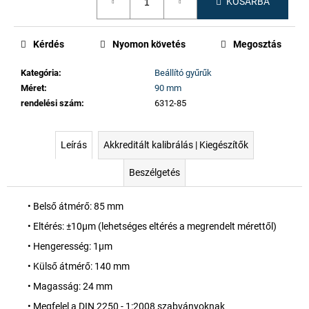
KOSÁRBA
Kérdés
Nyomon követés
Megosztás
Kategória
:
Beállító gyűrűk
Méret
:
90 mm
rendelési szám
:
6312-85
Leírás
Akkreditált kalibrálás | Kiegészítők
Beszélgetés
• Belső átmérő: 85 mm
• Eltérés: ±10µm (lehetséges eltérés a megrendelt mérettől)
• Hengeresség: 1µm
• Külső átmérő: 140 mm
• Magasság: 24 mm
• Megfelel a DIN 2250 - 1:2008 szabványoknak