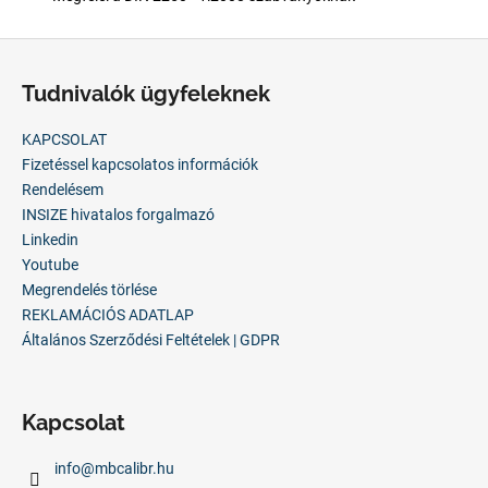
L
á
Tudnivalók ügyfeleknek
b
l
KAPCSOLAT
é
Fizetéssel kapcsolatos információk
c
Rendelésem
INSIZE hivatalos forgalmazó
Linkedin
Youtube
Megrendelés törlése
REKLAMÁCIÓS ADATLAP
Általános Szerződési Feltételek | GDPR
Kapcsolat
info
@
mbcalibr.hu