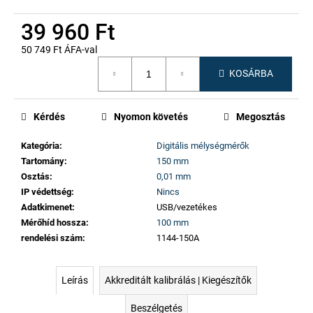
39 960 Ft
50 749 Ft ÁFA-val
Egységár:
KOSÁRBA
Kérdés
Nyomon követés
Megosztás
Kategória
:
Digitális mélységmérők
Tartomány
:
150 mm
Osztás
:
0,01 mm
IP védettség
:
Nincs
Adatkimenet
:
USB/vezetékes
Mérőhíd hossza
:
100 mm
rendelési szám
:
1144-150A
Leírás
Akkreditált kalibrálás | Kiegészítők
Beszélgetés