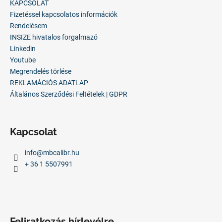
l
KAPCSOLAT
é
Fizetéssel kapcsolatos információk
c
Rendelésem
INSIZE hivatalos forgalmazó
Linkedin
Youtube
Megrendelés törlése
REKLAMÁCIÓS ADATLAP
Általános Szerződési Feltételek | GDPR
Kapcsolat
info
@
mbcalibr.hu
+ 36 1 5507991
Feliratkozás hírlevélre