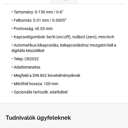
• Tartomány: 0-150 mm / 0-6"
• Felbontás: 0.01 mm / 0.0005”
• Pontosság: ±0.03 mm
• Kapcsológombok: be/ki (on/off), nullázó (zero), mm/inch
• Automatikus kikapcsolás, bekapcsoláshoz mozgatni kell a
digitális készüléket
• Telep: CR2032
• Adatkimenetes
• Megfelel a DIN 862 követelményeknek
• Mérőhíd hossza: 100 mm
• Opcionális tartozék: adatkábel
L
á
Tudnivalók ügyfeleknek
b