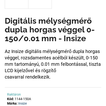
A
Digitális mélységmérő
j
á
dupla horgas véggel 0-
n
l
150/0.01 mm - Insize
j
u
k
Az Insize digitális mélységmérő dupla horgas
véggel, rozsdamentes acélból készült, 0-
150
mm tartományú, 0.01 mm felbontással, tiszta
LCD kijelzővel és rögzítő
csavarral
rendelkezik.
Raktáron
Kód:
1144-150A
Márka:
Insize