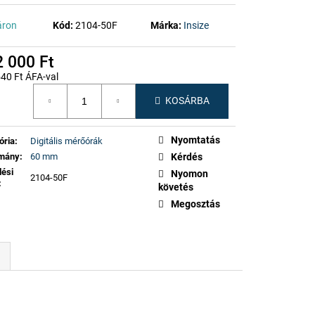
áron
Kód:
2104-50F
Márka:
Insize
 000 Ft
40 Ft ÁFA-val
gár:
KOSÁRBA
Nyomtatás
ória
:
Digitális mérőórák
omány
:
60 mm
Kérdés
lési
Nyomon
2104-50F
:
követés
Megosztás