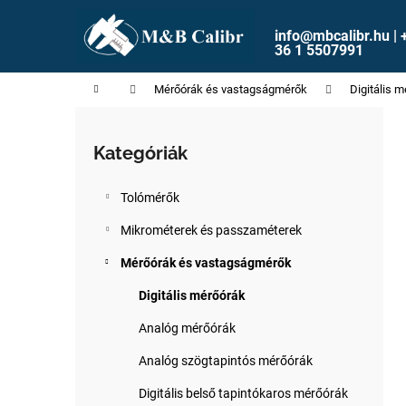
K
Ugrás
a
o
info@mbcalibr.hu | 
fő
Vissza
Vissza
36 1 5507991
s
tartalomhoz
a boltba
a boltba
á
Kezdőlap
Mérőórák és vastagságmérők
Digitális 
r
O
l
Kategóriák
Kategóriák
d
átugrása
a
Tolómérők
l
s
Mikrométerek és passzaméterek
ó
Mérőórák és vastagságmérők
p
Digitális mérőórák
a
n
Analóg mérőórák
e
Analóg szögtapintós mérőórák
l
Digitális belső tapintókaros mérőórák