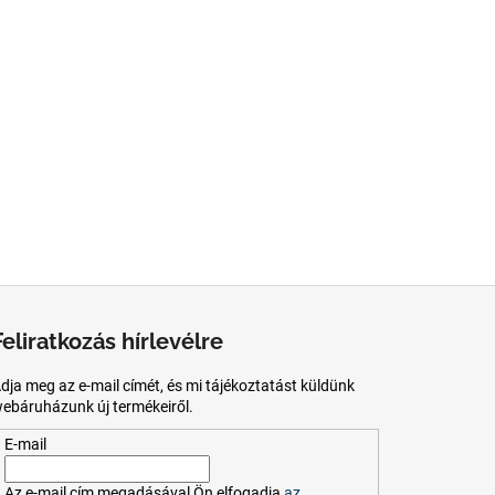
Feliratkozás hírlevélre
dja meg az e-mail címét, és mi tájékoztatást küldünk
ebáruházunk új termékeiről.
E-mail
Az
e-mail
cím
megadásával
Ön
elfogadja
az