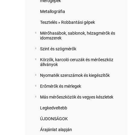
mérőgépek
Metallográfia
Tesztelés » Robbantási gépek
Mérőhasábok, sablonok, hézagmérők és
idomszerek
Szint és szögmérők
Körzők, karcoló ceruzák és mérőeszköz
állványok
Nyomaték szerszámok és kiegészítők
Erőmérők és mérlegek
Más mérőeszközök és vegyes készletek
Legkedveltebb
ÚJDONSÁGOK
Árajánlat alapján