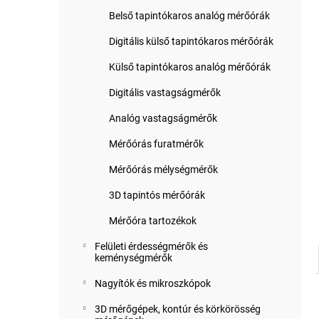
Belső tapintókaros analóg mérőórák
Digitális külső tapintókaros mérőórák
Külső tapintókaros analóg mérőórák
Digitális vastagságmérők
Analóg vastagságmérők
Mérőórás furatmérők
Mérőórás mélységmérők
3D tapintós mérőórák
Mérőóra tartozékok
Felületi érdességmérők és
keménységmérők
Nagyítók és mikroszkópok
3D mérőgépek, kontúr és körkörösség