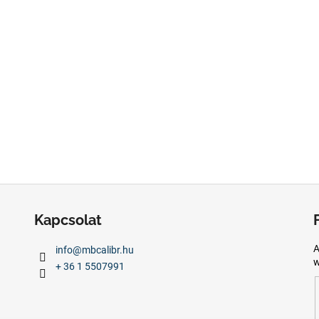
Kapcsolat
A
info
@
mbcalibr.hu
w
+ 36 1 5507991