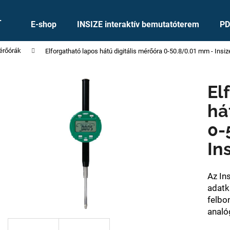
+
E-shop
INSIZE interaktív bemutatóterem
PD
mérőórák
Elforgatható lapos hátú digitális mérőóra 0-50.8/0.01 mm - Insiz
Mit keres?
El
KERESÉS
há
0-
Ajánljuk
In
Az Ins
adatk
felbo
analóg