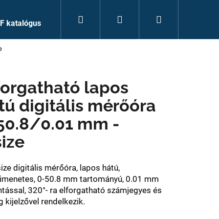
Keresés
Bejelentkezés
Kosár
F katalógus
e
forgatható lapos
tú digitális mérőóra
50.8/0.01 mm -
size
ize digitális mérőóra, lapos hátú,
imenetes, 0-50.8 mm tartományú, 0.01 mm
ntással, 320°- ra elforgatható számjegyes és
 kijelzővel rendelkezik.