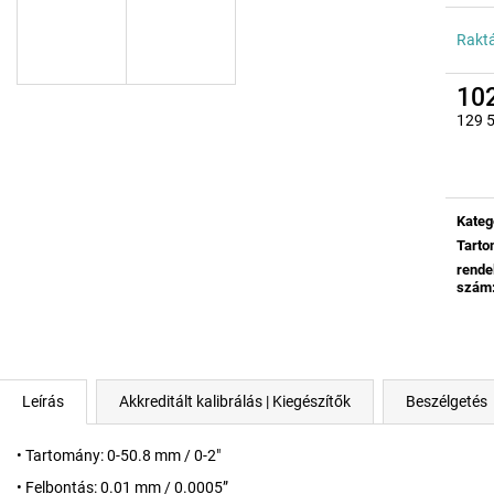
Rakt
102
129 5
Egysé
Kateg
Tart
rende
szám
Leírás
Akkreditált kalibrálás | Kiegészítők
Beszélgetés
• Tartomány: 0-50.8 mm / 0-2"
• Felbontás: 0.01 mm / 0.0005”