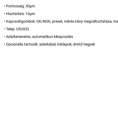
• Pontosság: 30µm
• Hiszterézis: 10µm
• Kapcsológombok: OK/NOK, preset, mérés irány megváltoztatása, 
• Telep: CR2032
• Adatkimenetes, automatikus kikapcsolás
• Opcionális tartozék: adatkábel, hátlapok, érintő hegyek