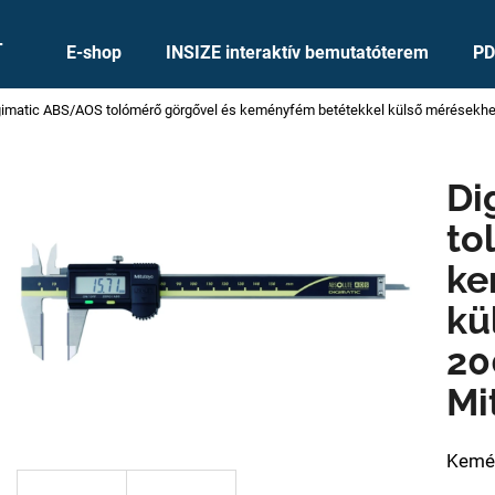
+
E-shop
INSIZE interaktív bemutatóterem
PD
gimatic ABS/AOS tolómérő görgővel és keményfém betétekkel külső mérésekhe
Mit keres?
Di
KERESÉS
to
ke
Ajánljuk
kü
20
Mi
Kemén