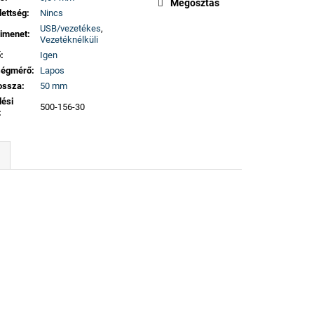
Megosztás
dettség
:
Nincs
USB/vezetékes
,
imenet
:
Vezetéknélküli
ő
:
Igen
ségmérő
:
Lapos
ossza
:
50 mm
lési
500-156-30
: