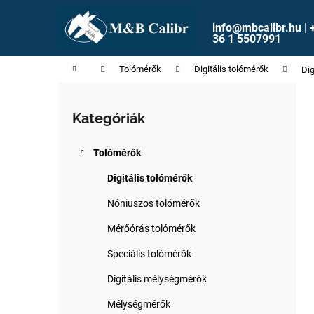
K
Ugrás
a
o
info@mbcalibr.hu | 
fő
Vissza
Vissza
36 1 5507991
s
tartalomhoz
a boltba
a boltba
á
Kezdőlap
Tolómérők
Digitális tolómérők
Di
r
O
l
Kategóriák
Kategóriák
d
átugrása
a
Tolómérők
l
s
Digitális tolómérők
ó
Nóniuszos tolómérők
p
Mérőórás tolómérők
a
n
Speciális tolómérők
e
Digitális mélységmérők
l
Mélységmérők