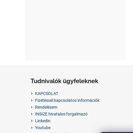
L
á
Tudnivalók ügyfeleknek
b
l
KAPCSOLAT
é
Fizetéssel kapcsolatos információk
c
Rendelésem
INSIZE hivatalos forgalmazó
Linkedin
Youtube