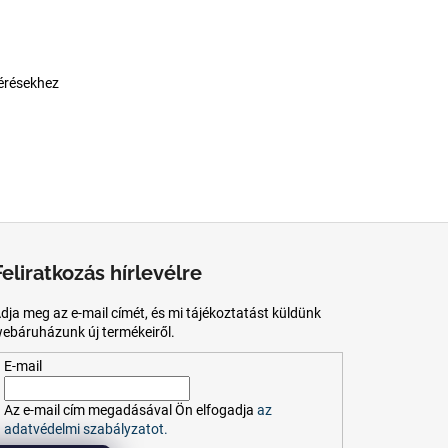
érésekhez
Feliratkozás hírlevélre
dja meg az e-mail címét, és mi tájékoztatást küldünk
ebáruházunk új termékeiről.
E-mail
Az
e-mail
cím
megadásával
Ön
elfogadja
az
adatvédelmi szabályzatot.