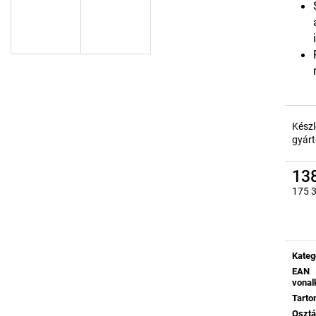
Készl
gyárt
138
175 3
Egysé
Kateg
EAN
vonal
Tart
Oszt