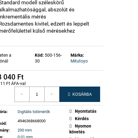
Standard modell széleskörű
alkalmazhatósággal, abszolút és
inkrementális mérés
Rozsdamentes kivitel, edzett és leppelt
mérőfelülettel külső mérésekhez
eten a
Kód:
500-156-
Márka:
ónál
30
Mitutoyo
 040 Ft
11 Ft ÁFA-val
gár:
KOSÁRBA
Nyomtatás
ória
:
Digitális tolómérők
Kérdés
4946368668000
kód
:
Nyomon
omány
:
200 mm
követés
ás
:
0,01 mm