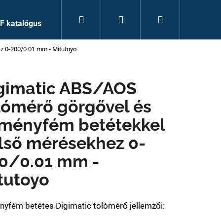
Keresés
Bejelentkezés
Kosár
F katalógus
z 0-200/0.01 mm - Mitutoyo
gimatic ABS/AOS
lómérő görgővel és
ményfém betétekkel
lső mérésekhez 0-
0/0.01 mm -
tutoyo
yfém betétes Digimatic tolómérő jellemzői: