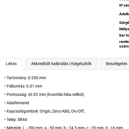
IP vé
Adatk
Görg
Mély
Kar h
rende
szám
Leírás
Akkreditált kalibrálás | Kiegészítők
Beszélgetés
•
Tartomány: 0-200 mm
•
Felbontás: 0.01 mm
• Pontosság: ±0.02 mm (kvantilis hiba nélkül)
• Adatkimenet
• Kapcsológombok: Origin, Zero/ABS, On/Off,
• Telep: SR44
• Méretek: L - 290 mm, a - 50 mm, b - 24.5 mm, c - 20 mm, d - 16 mm