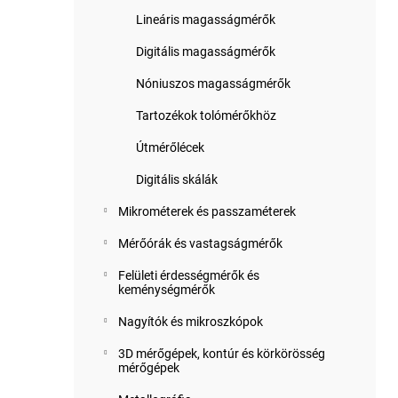
Lineáris magasságmérők
Digitális magasságmérők
Nóniuszos magasságmérők
Tartozékok tolómérőkhöz
Útmérőlécek
Digitális skálák
Mikrométerek és passzaméterek
Mérőórák és vastagságmérők
Felületi érdességmérők és
keménységmérők
Nagyítók és mikroszkópok
3D mérőgépek, kontúr és körkörösség
mérőgépek