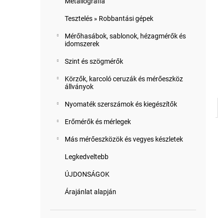
Metallográfia
Tesztelés » Robbantási gépek
Mérőhasábok, sablonok, hézagmérők és
idomszerek
Szint és szögmérők
Körzők, karcoló ceruzák és mérőeszköz
állványok
Nyomaték szerszámok és kiegészítők
Erőmérők és mérlegek
Más mérőeszközök és vegyes készletek
Legkedveltebb
ÚJDONSÁGOK
Árajánlat alapján