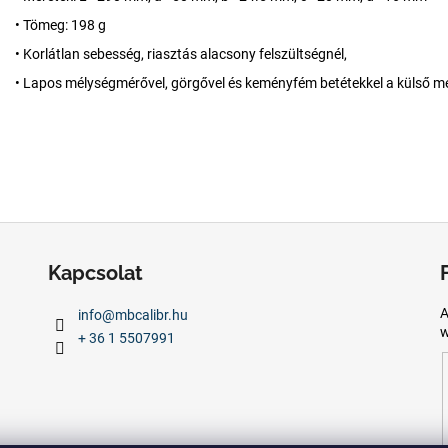
• Tömeg: 198 g
• Korlátlan sebesség, riasztás alacsony felszültségnél,
• Lapos mélységmérővel, görgővel és keményfém betétekkel a külső m
Kapcsolat
A
info
@
mbcalibr.hu
w
+ 36 1 5507991