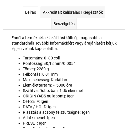
Leírás
Akkreditált kalibrálás | Kiegészítők
Beszélgetés
Ennél a terméknél a kiszállítási költség magasabb a
standardnál! További információért vagy árajánlatért kérjük
lépjen velünk kapcsolatba.
Tartomány: 0- 80 coll
Pontosság:
±0,12 mm/0.005"
Tömeg: 2280
g
Felbontás: 0,01 mm
Max. sebesség: Korlátlan
Elem élettartam: ~ 5000 óra
Szállítva: Dobozban, 1 db elemmel
ORIGIN (ABS nullapont): Igen
OFFSET*: Igen
DATA / HOLD: Igen
Riasztás alacsony felszültségnél: Igen
Adatkimenet: Igen
PRESET: Igen