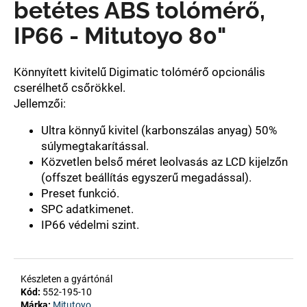
betétes ABS tolómérő,
IP66 - Mitutoyo 80"
A
j
á
Könnyített kivitelű Digimatic tolómérő opcionális
n
cserélhető csőrökkel.
l
Jellemzői:
j
u
Ultra könnyű kivitel (karbonszálas anyag) 50%
k
súlymegtakarítással.
Közvetlen belső méret leolvasás az LCD kijelzőn
(offszet beállítás egyszerű megadással).
Preset funkció.
SPC adatkimenet.
IP66 védelmi szint.
Készleten a gyártónál
Kód:
552-195-10
Márka:
Mitutoyo