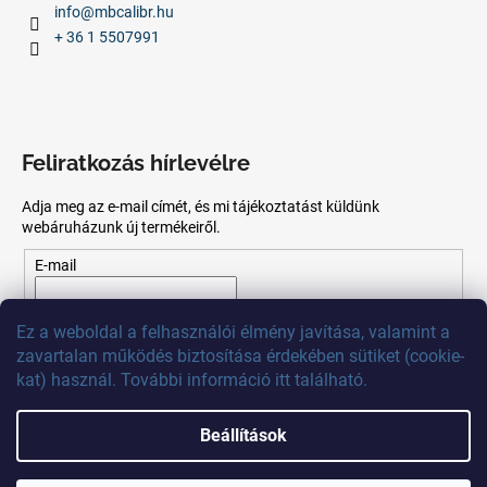
info
@
mbcalibr.hu
+ 36 1 5507991
Feliratkozás hírlevélre
Adja meg az e-mail címét, és mi tájékoztatást küldünk
webáruházunk új termékeiről.
E-mail
Az
e-mail
cím
megadásával
Ön
elfogadja
az adatvédelmi
Ez
a
weboldal
a
felhasználói
élmény
javítása
,
valamint
a
szabályzatot.
zavartalan
működés
biztosítása
érdekében
sütiket
(
cookie
-
kat)
használ
.
További
információ
itt
található
.
FELIRATKOZÁS
Beállítások
Shoptet készítette