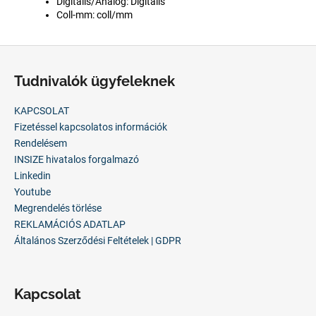
Digitális/Analóg: Digitális
Coll-mm: coll/mm
L
á
Tudnivalók ügyfeleknek
b
l
KAPCSOLAT
é
Fizetéssel kapcsolatos információk
c
Rendelésem
INSIZE hivatalos forgalmazó
Linkedin
Youtube
Megrendelés törlése
REKLAMÁCIÓS ADATLAP
Általános Szerződési Feltételek | GDPR
Kapcsolat