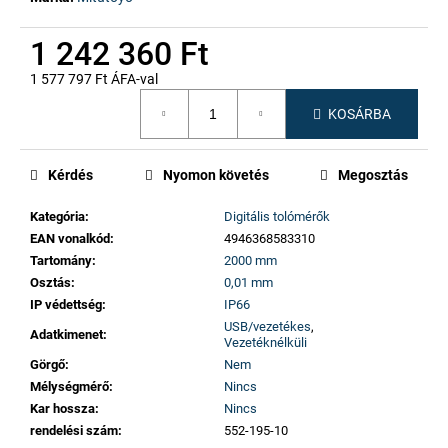
1 242 360 Ft
1 577 797 Ft ÁFA-val
Egységár:
KOSÁRBA
Kérdés
Nyomon követés
Megosztás
Kategória
:
Digitális tolómérők
EAN vonalkód
:
4946368583310
Tartomány
:
2000 mm
Osztás
:
0,01 mm
IP védettség
:
IP66
USB/vezetékes
,
Adatkimenet
:
Vezetéknélküli
Görgő
:
Nem
Mélységmérő
:
Nincs
Kar hossza
:
Nincs
rendelési szám
:
552-195-10