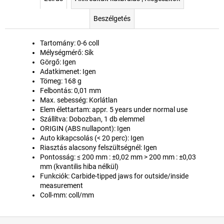
Beszélgetés
Tartomány: 0-6 coll
Mélységmérő: Sík
Görgő: Igen
Adatkimenet: Igen
Tömeg: 168 g
Felbontás: 0,01 mm
Max. sebesség: Korlátlan
Elem élettartam: appr. 5 years under normal use
Szállítva: Dobozban, 1 db elemmel
ORIGIN (ABS nullapont): Igen
Auto kikapcsolás (< 20 perc): Igen
Riasztás alacsony felszültségnél: Igen
Pontosság: ≤ 200 mm : ±0,02 mm > 200 mm : ±0,03
mm (kvantilis hiba nélkül)
Funkciók:
Carbide-tipped jaws for outside/inside
measurement
Coll-mm: coll/mm
L