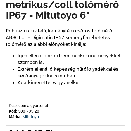
metrikus/coll tolómérő
IP67 - Mitutoyo 6"
A
j
á
Robusztus kivitelű, keményfém csőrös tolómérő.
n
ABSOLUTE Digimatic IP67 keményfém-betétes
l
tolómérő az alábbi előnyöket kínálja:
j
u
Igen ellenálló az extrém munkakörülményekkel
k
szemben is.
Extrém ellenálló képesség hűtőfolyadékkal és
kenőanyagokkal szemben.
Adatkimenettel vagy anélkül.
Készleten a gyártónál
Kód:
500-735-20
Márka:
Mitutoyo