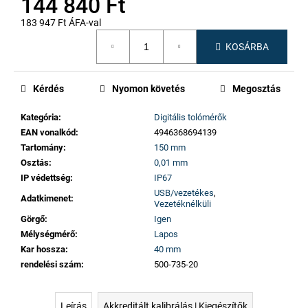
144 840 Ft
183 947 Ft ÁFA-val
Egységár:
KOSÁRBA
Kérdés
Nyomon követés
Megosztás
Kategória
:
Digitális tolómérők
EAN vonalkód
:
4946368694139
Tartomány
:
150 mm
Osztás
:
0,01 mm
IP védettség
:
IP67
USB/vezetékes
,
Adatkimenet
:
Vezetéknélküli
Görgő
:
Igen
Mélységmérő
:
Lapos
Kar hossza
:
40 mm
rendelési szám
:
500-735-20
Leírás
Akkreditált kalibrálás | Kiegészítők