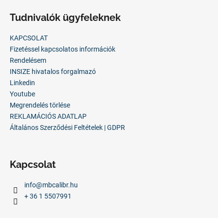
á
Tudnivalók ügyfeleknek
b
l
KAPCSOLAT
é
Fizetéssel kapcsolatos információk
c
Rendelésem
INSIZE hivatalos forgalmazó
Linkedin
Youtube
Megrendelés törlése
REKLAMÁCIÓS ADATLAP
Általános Szerződési Feltételek | GDPR
Kapcsolat
info
@
mbcalibr.hu
+ 36 1 5507991