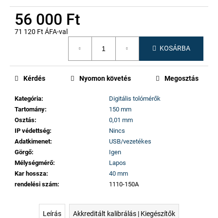
56 000 Ft
71 120 Ft ÁFA-val
Egységár:
KOSÁRBA
Kérdés
Nyomon követés
Megosztás
Kategória
:
Digitális tolómérők
Tartomány
:
150 mm
Osztás
:
0,01 mm
IP védettség
:
Nincs
Adatkimenet
:
USB/vezetékes
Görgő
:
Igen
Mélységmérő
:
Lapos
Kar hossza
:
40 mm
rendelési szám
:
1110-150A
Leírás
Akkreditált kalibrálás | Kiegészítők