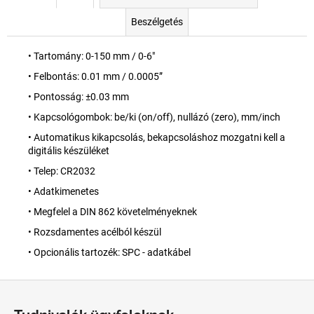
Beszélgetés
• Tartomány: 0-150 mm / 0-6"
• Felbontás: 0.01 mm / 0.0005”
• Pontosság: ±0.03 mm
• Kapcsológombok: be/ki (on/off), nullázó (zero), mm/inch
• Automatikus kikapcsolás, bekapcsoláshoz mozgatni kell a
digitális készüléket
• Telep: CR2032
• Adatkimenetes
• Megfelel a DIN 862 követelményeknek
• Rozsdamentes acélból készül
• Opcionális tartozék: SPC - adatkábel
L
á