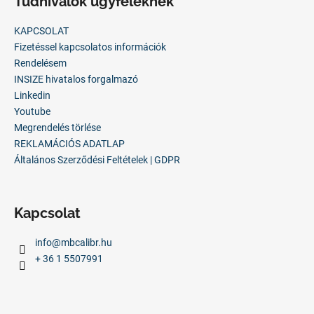
Tudnivalók ügyfeleknek
b
l
KAPCSOLAT
é
Fizetéssel kapcsolatos információk
c
Rendelésem
INSIZE hivatalos forgalmazó
Linkedin
Youtube
Megrendelés törlése
REKLAMÁCIÓS ADATLAP
Általános Szerződési Feltételek | GDPR
Kapcsolat
info
@
mbcalibr.hu
+ 36 1 5507991