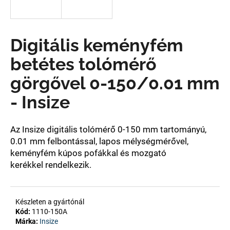
A
Digitális keményfém
j
á
betétes tolómérő
n
l
görgővel 0-150/0.01 mm
j
- Insize
u
k
Az Insize digitális tolómérő 0-
150 mm tartományú,
0.01 mm felbontással, lapos mélységmérővel,
keményfém kúpos pofákkal és mozgató
kerékkel
rendelkezik.
Készleten a gyártónál
Kód:
1110-150A
Márka:
Insize