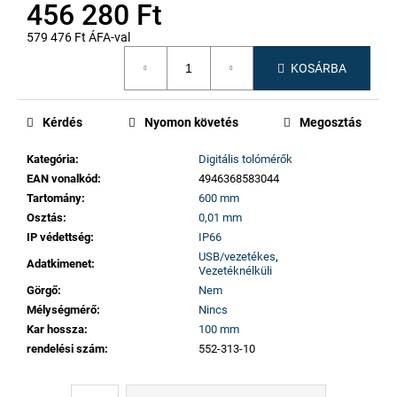
456 280 Ft
579 476 Ft ÁFA-val
Egységár:
KOSÁRBA
Kérdés
Nyomon követés
Megosztás
Kategória
:
Digitális tolómérők
EAN vonalkód
:
4946368583044
Tartomány
:
600 mm
Osztás
:
0,01 mm
IP védettség
:
IP66
USB/vezetékes
,
Adatkimenet
:
Vezetéknélküli
Görgő
:
Nem
Mélységmérő
:
Nincs
Kar hossza
:
100 mm
rendelési szám
:
552-313-10