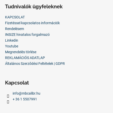
á
Tudnivalók ügyfeleknek
b
l
KAPCSOLAT
é
Fizetéssel kapcsolatos információk
c
Rendelésem
INSIZE hivatalos forgalmazó
Linkedin
Youtube
Megrendelés törlése
REKLAMÁCIÓS ADATLAP
Általános Szerződési Feltételek | GDPR
Kapcsolat
info
@
mbcalibr.hu
+ 36 1 5507991