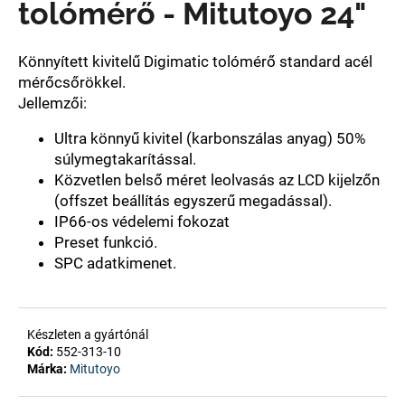
tolómérő - Mitutoyo 24"
A
Könnyített kivitelű Digimatic tolómérő standard acél
j
mérőcsőrökkel.
á
Jellemzői:
n
l
Ultra könnyű kivitel (karbonszálas anyag) 50%
j
súlymegtakarítással.
u
Közvetlen belső méret leolvasás az LCD kijelzőn
k
(offszet beállítás egyszerű megadással).
IP66-os védelemi fokozat
Preset funkció.
SPC adatkimenet.
Készleten a gyártónál
Kód:
552-313-10
Márka:
Mitutoyo