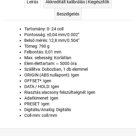
Leírás
Akkreditált kalibrálás | Kiegészítők
Beszélgetés
Tartomány: 0- 24 coll
Pontosság:
±0,04 mm/0.002"
Belső mérés: 12,8 mm/0.504"
Tömeg: 790 g
Felbontás: 0,01 mm
Max. sebesség: Korlátlan
Elem élettartam: ~ 5000 óra
Szállítva: Dobozban, 1 db elemmel
ORIGIN (ABS nullapont): Igen
OFFSET*: Igen
DATA / HOLD: Igen
Riasztás alacsony felszültségnél: Igen
Adatkimenet: Igen
PRESET: Igen
Digitális/Analóg: Digitális
Coll-mm: coll/mm
L