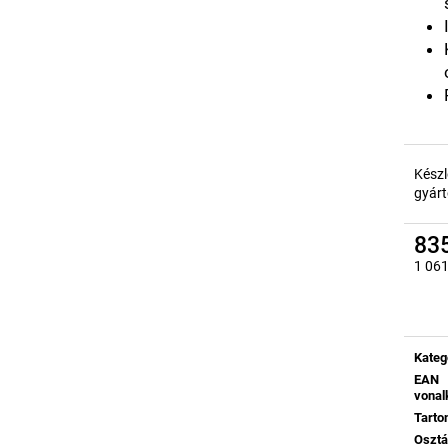
Készl
gyárt
835
1 061
Egysé
Kateg
EAN
vonal
Tart
Oszt