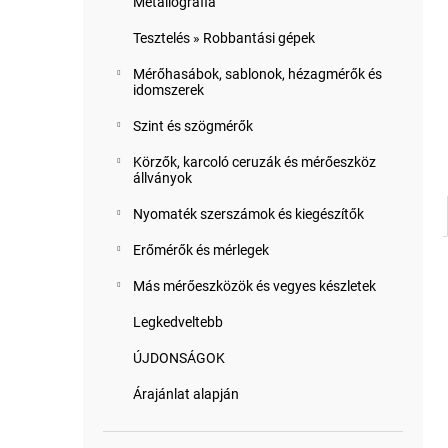
Metallográfia
Tesztelés » Robbantási gépek
Mérőhasábok, sablonok, hézagmérők és
idomszerek
Szint és szögmérők
Körzők, karcoló ceruzák és mérőeszköz
állványok
Nyomaték szerszámok és kiegészítők
Erőmérők és mérlegek
Más mérőeszközök és vegyes készletek
Legkedveltebb
ÚJDONSÁGOK
Árajánlat alapján