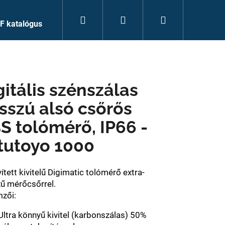
Keresés
Bejelentkezés
Kosár
F katalógus
gitális szénszálas
sszú alsó csőrős
S tolómérő, IP66 -
tutoyo 1000
ített kivitelű Digimatic tolómérő extra-
ű mérőcsőrrel.
mzői:
Ultra könnyű kivitel (karbonszálas) 50%