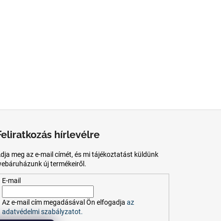
Feliratkozás hírlevélre
dja meg az e-mail címét, és mi tájékoztatást küldünk
ebáruházunk új termékeiről.
E-mail
Az
e-mail
cím
megadásával
Ön
elfogadja
az
adatvédelmi szabályzatot.