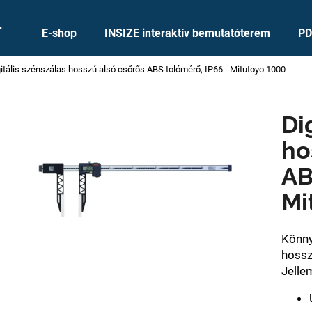
+
E-shop
INSIZE interaktív bemutatóterem
PD
itális szénszálas hosszú alsó csőrős ABS tolómérő, IP66 - Mitutoyo 1000
Mit keres?
Di
KERESÉS
ho
AB
Ajánljuk
Mi
Könny
hossz
Jelle