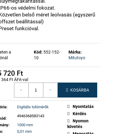
súlymegtakarítással.
IP66-os védelmi fokozat.
Közvetlen belső méret leolvasás (egyszerű
offszet beállítással)
Preset funkcióval.
eten a
Kód:
552-152-
Márka:
ónál
10
Mitutoyo
 720 Ft
 364 Ft ÁFA-val
gár:
KOSÁRBA
Nyomtatás
ória
:
Digitális tolómérők
Kérdés
4946368583143
kód
:
Nyomon
omány
:
1000 mm
követés
ás
:
0,01 mm
Megosztás