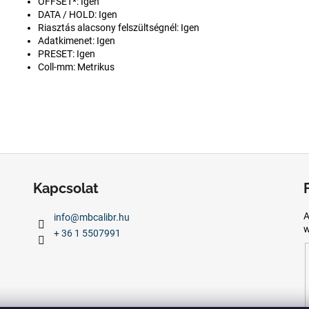
OFFSET*: Igen
DATA / HOLD: Igen
Riasztás alacsony felszültségnél: Igen
Adatkimenet: Igen
PRESET: Igen
Coll-mm: Metrikus
Kapcsolat
A
info
@
mbcalibr.hu
w
+ 36 1 5507991