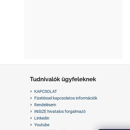
L
á
Tudnivalók ügyfeleknek
b
l
KAPCSOLAT
é
Fizetéssel kapcsolatos információk
c
Rendelésem
INSIZE hivatalos forgalmazó
Linkedin
Youtube