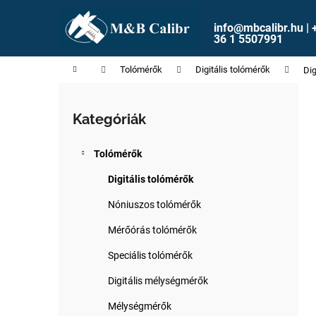
K
Ugrás
a
o
info@mbcalibr.hu | 
fő
Vissza
Vissza
36 1 5507991
s
tartalomhoz
a boltba
a boltba
á
Kezdőlap
Tolómérők
Digitális tolómérők
Dig
r
O
l
Kategóriák
Kategóriák
d
átugrása
a
Tolómérők
l
s
Digitális tolómérők
ó
Nóniuszos tolómérők
p
Mérőórás tolómérők
a
n
Speciális tolómérők
e
Digitális mélységmérők
l
Mélységmérők