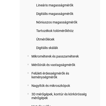
Lineáris magasságmérők
Digitális magasságmérők
Nóniuszos magasságmérők
Tartozékok tolómérőkhöz
Útmérőlécek
Digitális skálák
Mikrométerek és passzaméterek
Mérőórák és vastagságmérők
Felületi érdességmérők és
keménységmérők
Nagyítók és mikroszkópok
3D mérőgépek, kontúr és körkörösség
mérőgépek