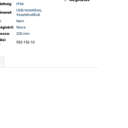
dettség
:
IP66
USB/vezetékes
,
imenet
:
Vezetéknélküli
ő
:
Nem
ségmérő
:
Nincs
ossza
:
200 mm
lési
552-152-10
: