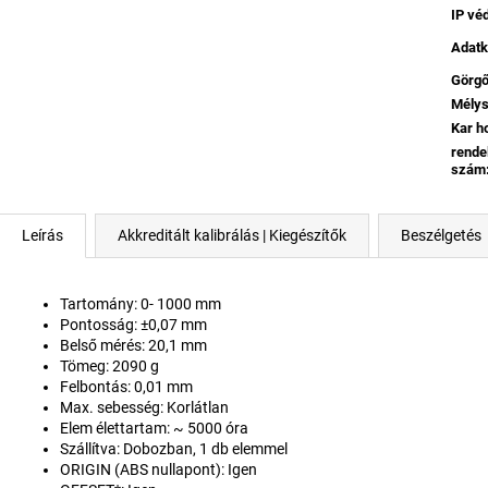
IP vé
Adatk
Görg
Mély
Kar h
rende
szám
Leírás
Akkreditált kalibrálás | Kiegészítők
Beszélgetés
Tartomány: 0- 1000 mm
Pontosság:
±0,07 mm
Belső mérés: 20,1 mm
Tömeg: 2090
g
Felbontás: 0,01 mm
Max. sebesség: Korlátlan
Elem élettartam: ~ 5000 óra
Szállítva: Dobozban, 1 db elemmel
ORIGIN (ABS nullapont): Igen