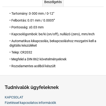
Beszélgetés
• Tartomány: 0-300 mm / 0-12"
• Felbontás: 0.01 mm / 0.0005”
• Pontosság: ±0.03 mm
• Kapcsológombok: be/ki (on/off), nullázó (zero), mm/inch
• Automatikus kikapcsolás, bekapcsoláshoz mozgatni kell a
digitális készüléket
• Telep: CR2032
• Megfelel a DIN 862 követelményeknek
• Rozsdamentes acélból készült
L
á
Tudnivalók ügyfeleknek
b
l
KAPCSOLAT
é
Fizetéssel kapcsolatos információk