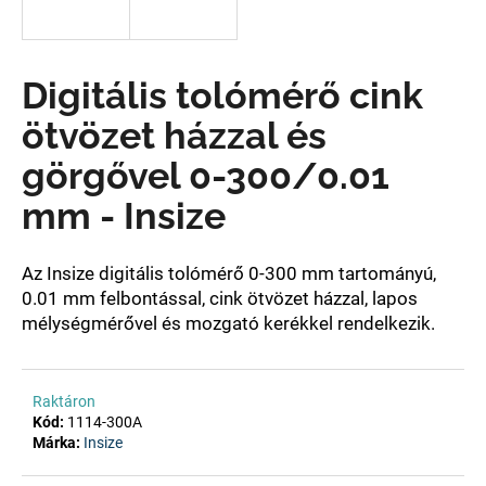
A
Digitális tolómérő cink
j
á
ötvözet házzal és
n
l
görgővel 0-300/0.01
j
mm - Insize
u
k
Az Insize digitális tolómérő 0-30
0 mm tartományú,
0.01 mm felbontással, cink ötvözet házzal, lapos
mélységmérővel és mozgató kerékkel
rendelkezik.
Raktáron
Kód:
1114-300A
Márka:
Insize