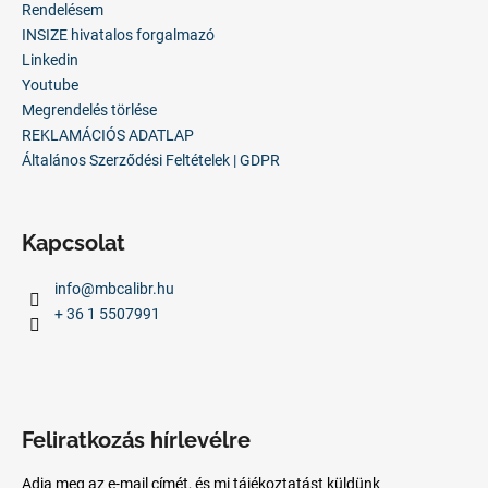
c
Rendelésem
INSIZE hivatalos forgalmazó
Linkedin
Youtube
Megrendelés törlése
REKLAMÁCIÓS ADATLAP
Általános Szerződési Feltételek | GDPR
Kapcsolat
info
@
mbcalibr.hu
+ 36 1 5507991
Feliratkozás hírlevélre
Adja meg az e-mail címét, és mi tájékoztatást küldünk