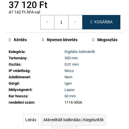
37 120 Ft
47 142 Ft ÁFA-val
Egységár:
KOSÁRBA
Kérdés
Nyomon követés
Megosztás
Kategória
:
Digitális tolómérők
Tartomány
:
300 mm
Osztás
:
0,01 mm
IP védettség
:
Nincs
Adatkimenet
:
Nem
Görgő
:
Igen
Mélységmérő
:
Lapos
Kar hossza
:
60 mm
rendelési szám
:
1114-300A
Leírás
Akkreditált kalibrálás | Kiegészítők