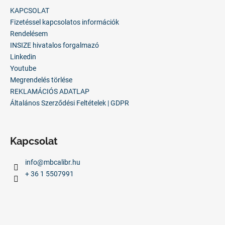
l
KAPCSOLAT
é
Fizetéssel kapcsolatos információk
c
Rendelésem
INSIZE hivatalos forgalmazó
Linkedin
Youtube
Megrendelés törlése
REKLAMÁCIÓS ADATLAP
Általános Szerződési Feltételek | GDPR
Kapcsolat
info
@
mbcalibr.hu
+ 36 1 5507991