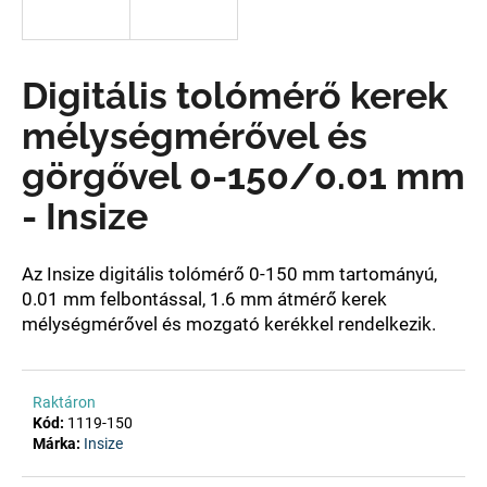
A
Digitális tolómérő kerek
j
á
mélységmérővel és
n
l
görgővel 0-150/0.01 mm
j
- Insize
u
k
Az Insize digitális tolómérő 0-
150 mm tartományú,
0.01 mm felbontással, 1.6 mm átmérő kerek
mélységmérővel és mozgató kerékkel
rendelkezik.
Raktáron
Kód:
1119-150
Márka:
Insize