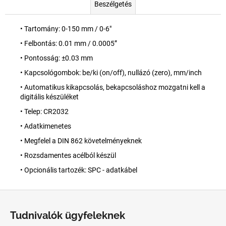
Beszélgetés
• Tartomány: 0-150 mm / 0-6"
• Felbontás: 0.01 mm / 0.0005”
• Pontosság: ±0.03 mm
• Kapcsológombok: be/ki (on/off), nullázó (zero), mm/inch
• Automatikus kikapcsolás, bekapcsoláshoz mozgatni kell a
digitális készüléket
• Telep: CR2032
• Adatkimenetes
• Megfelel a DIN 862 követelményeknek
• Rozsdamentes acélból készül
• Opcionális tartozék: SPC - adatkábel
L
á
Tudnivalók ügyfeleknek
b