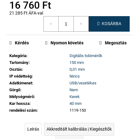
16 760 Ft
21 285 Ft ÁFA-val
Egységár:
KOSÁRBA
Kérdés
Nyomon követés
Megosztás
Kategória
:
Digitális tolómérők
Tartomány
:
150 mm
Osztás
:
0,01 mm
IP védettség
:
Nincs
Adatkimenet
:
USB/vezetékes
Görgő
:
Nem
Mélységmérő
:
Kerek
Kar hossza
:
40 mm
rendelési szám
:
1119-150
Leírás
Akkreditált kalibrálás | Kiegészítők