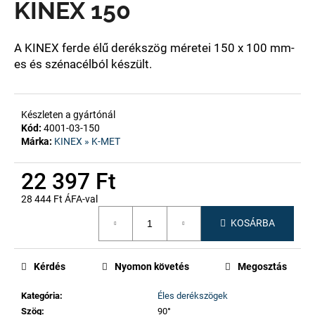
KINEX 150
A
A KINEX ferde élű derékszög méretei 150 x 100 mm-
j
es és szénacélból készült.
á
n
l
Készleten a gyártónál
j
Kód:
4001-03-150
u
Márka:
KINEX » K-MET
k
22 397 Ft
28 444 Ft ÁFA-val
Egységár:
KOSÁRBA
Kérdés
Nyomon követés
Megosztás
Kategória
:
Éles derékszögek
Szög
:
90°