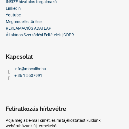
INSIZE hivatalos forgalmazó
Linkedin
Youtube
Megrendelés törlése
REKLAMÁCIÓS ADATLAP
Általános Szerződési Feltételek | GDPR
Kapcsolat
info
@
mbcalibr.hu
+ 36 1 5507991
Feliratkozás hírlevélre
Adja meg az e-mail címét, és mi tájékoztatást küldünk
webáruházunk új termékeiről.