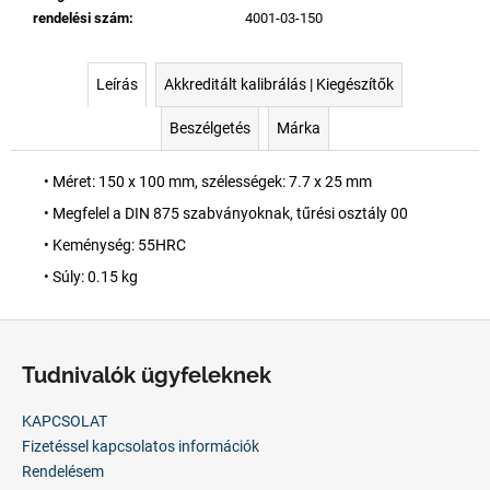
rendelési szám
:
4001-03-150
Leírás
Akkreditált kalibrálás | Kiegészítők
Beszélgetés
Márka
• Méret: 150 x 100 mm, szélességek: 7.7 x 25 mm
• Megfelel a DIN 875 szabványoknak, tűrési osztály 00
• Keménység: 55HRC
• Súly: 0.15 kg
L
á
Tudnivalók ügyfeleknek
b
l
KAPCSOLAT
é
Fizetéssel kapcsolatos információk
c
Rendelésem