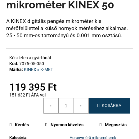
mikrométer KINEX 50
A
A KINEX digitális pengés mikrométer k
is
j
mérőfelülettel a külső hornyok méréséhez alkalmas.
á
25 - 50 mm-es tartományú és 0.001 mm osztású.
n
l
j
Készleten a gyártónál
u
Kód:
7075-05-050
k
Márka:
KINEX » K-MET
119 395 Ft
151 632 Ft ÁFA-val
Egységár:
KOSÁRBA
Kérdés
Nyomon követés
Megosztás
Kategória
:
Horonymérő mikrométerek