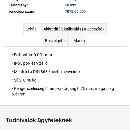
Tartomány
:
50 mm
rendelési szám
:
7075-05-050
Leírás
Akkreditált kalibrálás | Kiegészítők
Beszélgetés
Márka
• Felbontás: 0.001 mm
• IP65 por- és vízálló
• Megfelel a DIN 863 követelményeinek
• Súly: 0.40 kg
• Penge: szélesség 6 mm, vastagság 0.75 mm, magasság
6.5 mm
L
á
Tudnivalók ügyfeleknek
b