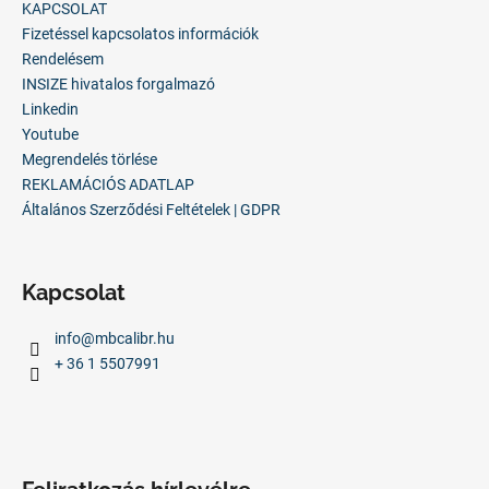
l
KAPCSOLAT
é
Fizetéssel kapcsolatos információk
c
Rendelésem
INSIZE hivatalos forgalmazó
Linkedin
Youtube
Megrendelés törlése
REKLAMÁCIÓS ADATLAP
Általános Szerződési Feltételek | GDPR
Kapcsolat
info
@
mbcalibr.hu
+ 36 1 5507991