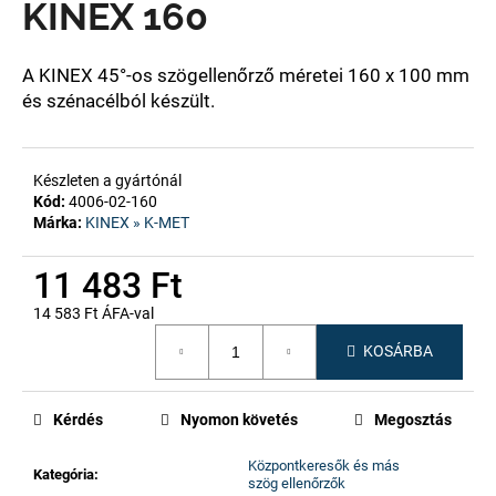
KINEX 160
A
A KINEX 45°-os szögellenőrző méretei 160 x 100 mm
j
és szénacélból készült.
á
n
l
Készleten a gyártónál
j
Kód:
4006-02-160
u
Márka:
KINEX » K-MET
k
11 483 Ft
14 583 Ft ÁFA-val
Egységár:
KOSÁRBA
Kérdés
Nyomon követés
Megosztás
Központkeresők és más
Kategória
:
szög ellenőrzők