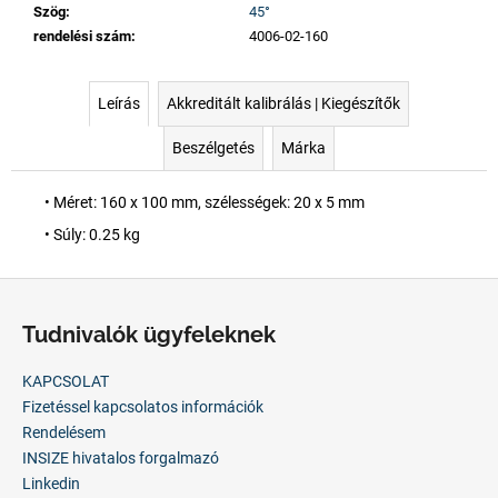
Szög
:
45°
rendelési szám
:
4006-02-160
Leírás
Akkreditált kalibrálás | Kiegészítők
Beszélgetés
Márka
• Méret: 160 x 100 mm, szélességek: 20 x 5 mm
• Súly: 0.25 kg
L
á
Tudnivalók ügyfeleknek
b
l
KAPCSOLAT
é
Fizetéssel kapcsolatos információk
c
Rendelésem
INSIZE hivatalos forgalmazó
Linkedin