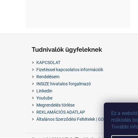
L
á
Tudnivalók ügyfeleknek
b
l
KAPCSOLAT
é
Fizetéssel kapcsolatos információk
c
Rendelésem
INSIZE hivatalos forgalmazó
Linkedin
Youtube
Megrendelés törlése
REKLAMÁCIÓS ADATLAP
Ez
a
webold
Általános Szerződési Feltételek | GDPR
működés
bi
További
inf