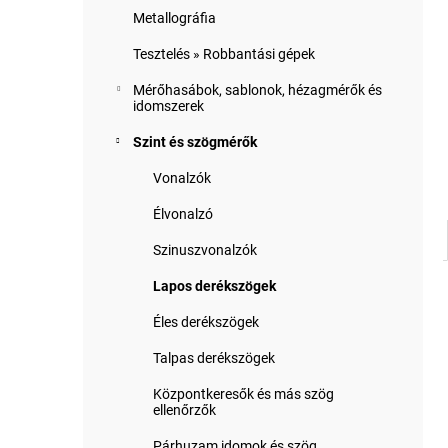
Metallográfia
Tesztelés » Robbantási gépek
Mérőhasábok, sablonok, hézagmérők és
idomszerek
Szint és szögmérők
Vonalzók
Élvonalzó
Szinuszvonalzók
Lapos derékszögek
Éles derékszögek
Talpas derékszögek
Központkeresők és más szög
ellenőrzők
Párhuzam idomok és szög