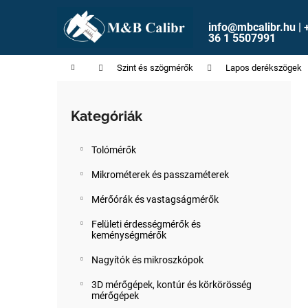
K
Ugrás
a
o
info@mbcalibr.hu | 
fő
Vissza
Vissza
36 1 5507991
s
tartalomhoz
a boltba
a boltba
á
Kezdőlap
Szint és szögmérők
Lapos derékszögek
r
O
l
Kategóriák
Kategóriák
d
átugrása
a
Tolómérők
l
s
Mikrométerek és passzaméterek
ó
Mérőórák és vastagságmérők
p
Felületi érdességmérők és
a
keménységmérők
n
Nagyítók és mikroszkópok
e
l
3D mérőgépek, kontúr és körkörösség
mérőgépek