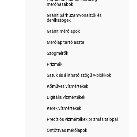
mérőhasábok
Gránit párhuzamvonalzók és
derékszögek
Gránit mérőlapok
Mérőlap tartó asztal
Szögmérők
Prizmák
Satuk és állítható szögű v-blokkok
Kőműves vízmértékek
Digitális vízmértékek
Kerek vízmértékek
Precíziós vízmértékek prizmás talppal
Öntöttvas mérőlapok