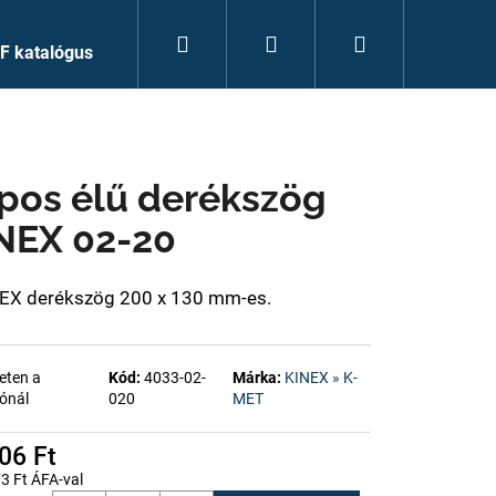
Keresés
Bejelentkezés
Kosár
F katalógus
pos élű derékszög
NEX 02-20
EX derékszög 200 x 130 mm-es.
eten a
Kód:
4033-02-
Márka:
KINEX » K-
ónál
020
MET
06 Ft
3 Ft ÁFA-val