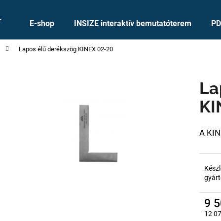
+
E-shop
INSIZE interaktív bemutatóterem
PD
Lapos élű derékszög KINEX 02-20
Mit keres?
La
KERESÉS
KI
A KIN
Ajánljuk
Készl
gyárt
9 5
12 07