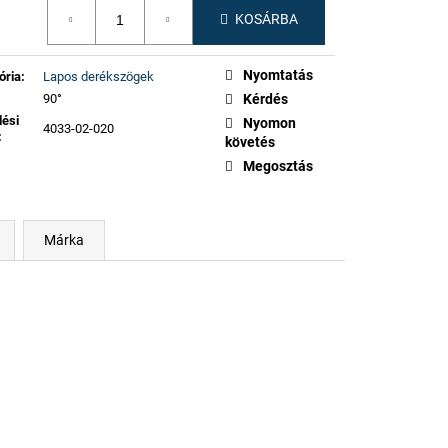
gár:
KOSÁRBA
Nyomtatás
ória
:
Lapos derékszögek
90°
Kérdés
lési
Nyomon
4033-02-020
:
követés
Megosztás
Márka