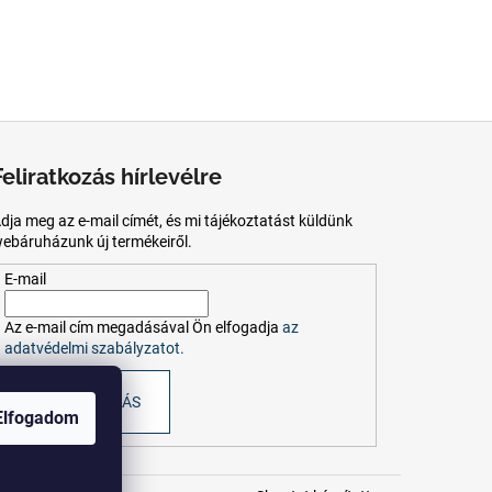
Feliratkozás hírlevélre
dja meg az e-mail címét, és mi tájékoztatást küldünk
ebáruházunk új termékeiről.
E-mail
Az
e-mail
cím
megadásával
Ön
elfogadja
az
adatvédelmi szabályzatot.
FELIRATKOZÁS
Elfogadom