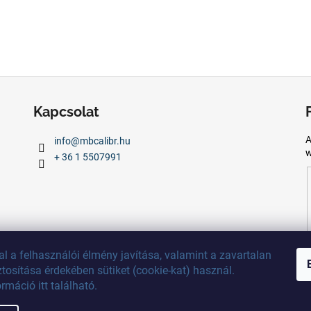
Kapcsolat
A
info
@
mbcalibr.hu
w
+ 36 1 5507991
al
a
felhasználói
élmény
javítása
,
valamint
a
zavartalan
ztosítása
érdekében
sütiket
(
cookie
-kat)
használ
.
ormáció
itt
található
.