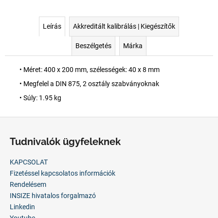
Leírás
Akkreditált kalibrálás | Kiegészítők
Beszélgetés
Márka
• Méret: 400 x 200 mm, szélességek: 40 x 8 mm
• Megfelel a DIN 875, 2 osztály szabványoknak
• Súly: 1.95 kg
L
á
Tudnivalók ügyfeleknek
b
l
KAPCSOLAT
é
Fizetéssel kapcsolatos információk
c
Rendelésem
INSIZE hivatalos forgalmazó
Linkedin
Youtube