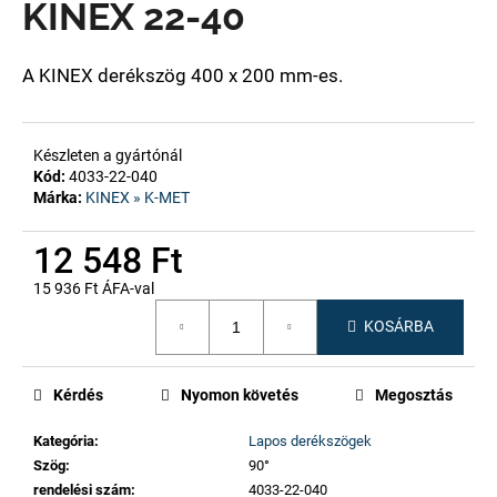
KINEX 22-40
A
A KINEX derékszög 400 x 200 mm-es.
j
á
n
Készleten a gyártónál
l
Kód:
4033-22-040
j
Márka:
KINEX » K-MET
u
k
12 548 Ft
15 936 Ft ÁFA-val
Egységár:
KOSÁRBA
Kérdés
Nyomon követés
Megosztás
Kategória
:
Lapos derékszögek
Szög
:
90°
rendelési szám
:
4033-22-040