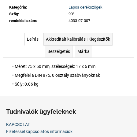
Kategória
:
Lapos derékszögek
Szög
:
90°
rendelési szám
:
4033-07-007
Leírás
Akkreditált kalibrálás | Kiegészítők
Beszélgetés
Márka
• Méret: 75 x 50 mm, szélességek: 17 x 6 mm
• Megfelel a DIN 875, 0 osztály szabványoknak
• Súly: 0.06 kg
L
á
Tudnivalók ügyfeleknek
b
l
KAPCSOLAT
é
Fizetéssel kapcsolatos információk