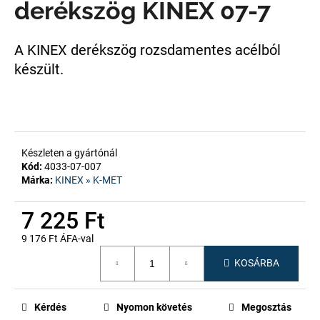
derékszög KINEX 07-7
A
A KINEX derékszög rozsdamentes acélból
j
készült.
á
n
l
j
u
k
Készleten a gyártónál
Kód:
4033-07-007
Márka:
KINEX » K-MET
7 225 Ft
9 176 Ft ÁFA-val
Egységár:
KOSÁRBA
Kérdés
Nyomon követés
Megosztás