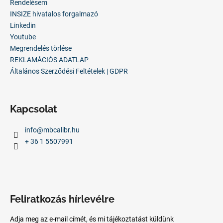
c
Rendelésem
INSIZE hivatalos forgalmazó
Linkedin
Youtube
Megrendelés törlése
REKLAMÁCIÓS ADATLAP
Általános Szerződési Feltételek | GDPR
Kapcsolat
info
@
mbcalibr.hu
+ 36 1 5507991
Feliratkozás hírlevélre
Adja meg az e-mail címét, és mi tájékoztatást küldünk