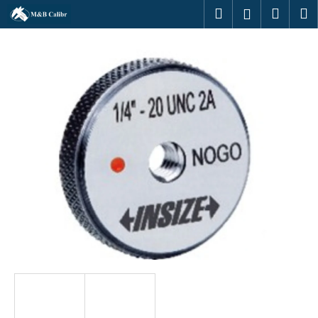
K
Ugrás
Keresés
Kosár
M
Bejelentk
a
o
fő
Vissza
Vissza
s
tartalomhoz
á
M
r
i
t
k
e
r
e
s
?
KERESÉS