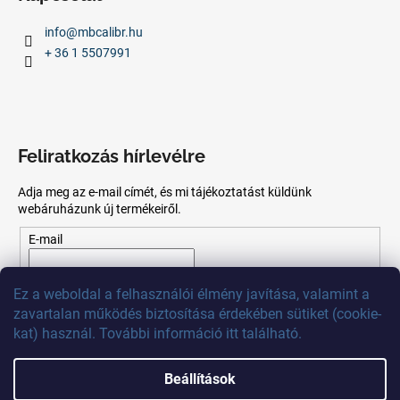
info
@
mbcalibr.hu
+ 36 1 5507991
Feliratkozás hírlevélre
Adja meg az e-mail címét, és mi tájékoztatást küldünk
webáruházunk új termékeiről.
E-mail
Az
e-mail
cím
megadásával
Ön
elfogadja
az adatvédelmi
Ez
a
weboldal
a
felhasználói
élmény
javítása
,
valamint
a
szabályzatot.
zavartalan
működés
biztosítása
érdekében
sütiket
(
cookie
-
kat)
használ
.
További
információ
itt
található
.
FELIRATKOZÁS
Beállítások