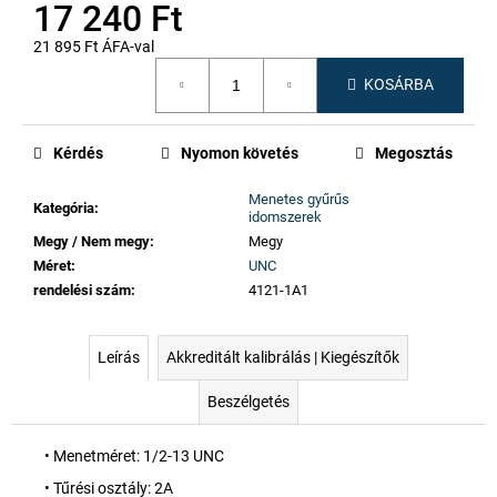
17 240 Ft
21 895 Ft ÁFA-val
Egységár:
KOSÁRBA
Kérdés
Nyomon követés
Megosztás
Menetes gyűrűs
Kategória
:
idomszerek
Megy / Nem megy
:
Megy
Méret
:
UNC
rendelési szám
:
4121-1A1
Leírás
Akkreditált kalibrálás | Kiegészítők
Beszélgetés
• Menetméret: 1/2-13 UNC
• Tűrési osztály: 2A