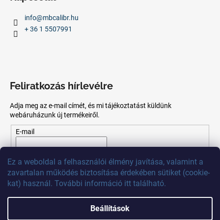
info
@
mbcalibr.hu
+ 36 1 5507991
Feliratkozás hírlevélre
Adja meg az e-mail címét, és mi tájékoztatást küldünk
webáruházunk új termékeiről.
E-mail
Az
e-mail
cím
megadásával
Ön
elfogadja
az adatvédelmi
Ez
a
weboldal
a
felhasználói
élmény
javítása
,
valamint
a
szabályzatot.
zavartalan
működés
biztosítása
érdekében
sütiket
(
cookie
-
kat)
használ
.
További
információ
itt
található
.
FELIRATKOZÁS
Beállítások