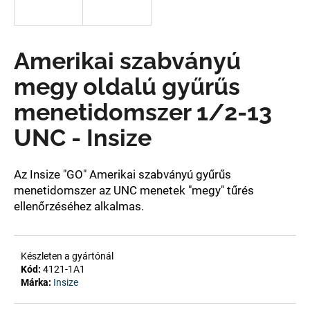
A
Amerikai szabványú
j
á
megy oldalú gyűrűs
n
l
menetidomszer 1/2-13
j
UNC - Insize
u
k
Az Insize "GO" Amerikai szabványú gyűrűs
menetidomszer az UNC menetek "megy" tűrés
ellenőrzéséhez alkalmas.
Készleten a gyártónál
Kód:
4121-1A1
Márka:
Insize