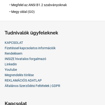
• Megfelel az ANSI B1.2 szabványoknak
• Megy oldal (GO)
L
á
Tudnivalók ügyfeleknek
b
l
KAPCSOLAT
é
Fizetéssel kapcsolatos információk
c
Rendelésem
INSIZE hivatalos forgalmazó
Linkedin
Youtube
Megrendelés törlése
REKLAMÁCIÓS ADATLAP
Általános Szerződési Feltételek | GDPR
Kapcsolat