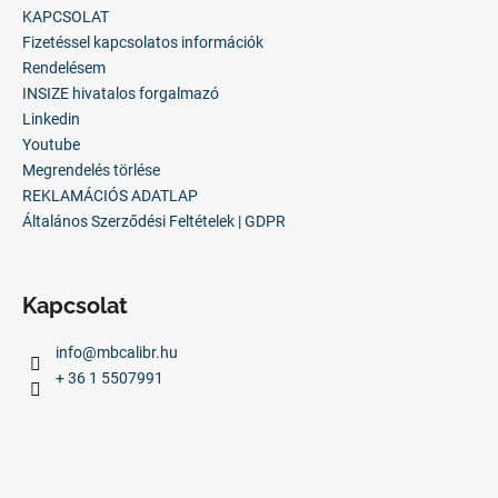
l
KAPCSOLAT
é
Fizetéssel kapcsolatos információk
c
Rendelésem
INSIZE hivatalos forgalmazó
Linkedin
Youtube
Megrendelés törlése
REKLAMÁCIÓS ADATLAP
Általános Szerződési Feltételek | GDPR
Kapcsolat
info
@
mbcalibr.hu
+ 36 1 5507991