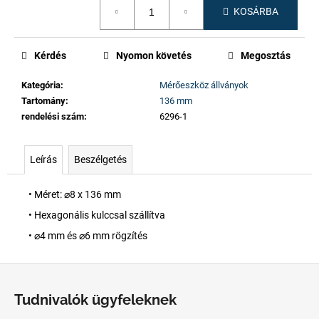
KOSÁRBA
Kérdés
Nyomon követés
Megosztás
Kategória
:
Mérőeszköz állványok
Tartomány
:
136 mm
rendelési szám
:
6296-1
Leírás
Beszélgetés
• Méret: ⌀8 x 136 mm
• Hexagonális kulccsal szállítva
• ⌀4 mm és ⌀6 mm rögzítés
L
á
Tudnivalók ügyfeleknek
b