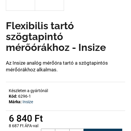
A
Flexibilis tartó
j
á
szögtapintó
n
l
mérőórákhoz - Insize
j
u
k
Az Insize analóg mérőóra tartó a szögtapintós
mérőórákhoz alkalmas.
Készleten a gyártónál
Kód:
6296-1
Márka:
Insize
6 840 Ft
8 687 Ft ÁFA-val
Egységár: