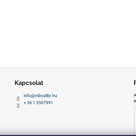
Kapcsolat
A
info
@
mbcalibr.hu
w
+ 36 1 5507991