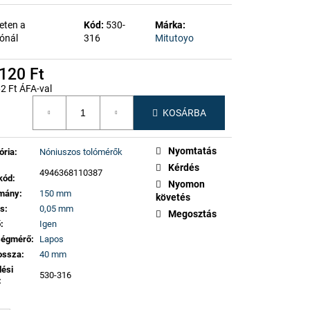
eten a
Kód:
530-
Márka:
ónál
316
Mitutoyo
120 Ft
2 Ft ÁFA-val
gár:
KOSÁRBA
Nyomtatás
ória
:
Nóniuszos tolómérők
Kérdés
4946368110387
kód
:
Nyomon
omány
:
150 mm
követés
ás
:
0,05 mm
Megosztás
ő
:
Igen
ségmérő
:
Lapos
ossza
:
40 mm
lési
530-316
: