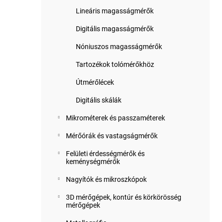
Lineáris magasságmérők
Digitális magasságmérők
Nóniuszos magasságmérők
Tartozékok tolómérőkhöz
Útmérőlécek
Digitális skálák
Mikrométerek és passzaméterek
Mérőórák és vastagságmérők
Felületi érdességmérők és
keménységmérők
Nagyítók és mikroszkópok
3D mérőgépek, kontúr és körkörösség
mérőgépek