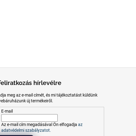
Feliratkozás hírlevélre
dja meg az e-mail címét, és mi tájékoztatást küldünk
ebáruházunk új termékeiről.
E-mail
Az
e-mail
cím
megadásával
Ön
elfogadja
az
adatvédelmi szabályzatot.