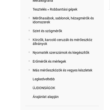
Metallográfia
Tesztelés » Robbantási gépek
Mérőhasábok, sablonok, hézagmérők és
idomszerek
Szint és szögmérők
Körzők, karcoló ceruzák és mérőeszköz
állványok
Nyomaték szerszámok és kiegészítők
Erőmérők és mérlegek
Más mérőeszközök és vegyes készletek
Legkedveltebb
ÚJDONSÁGOK
Árajánlat alapján