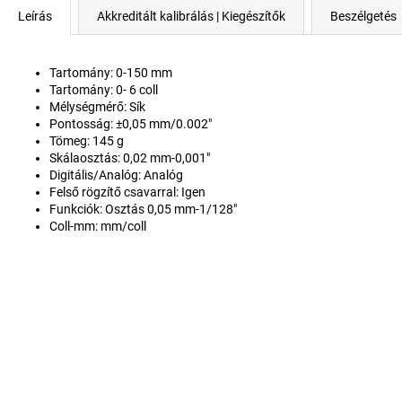
Leírás
Akkreditált kalibrálás | Kiegészítők
Beszélgetés
Tartomány: 0-150 mm
Tartomány: 0- 6 coll
Mélységmérő: Sík
Pontosság: ±0,05 mm/0.002"
Tömeg: 145
g
Skálaosztás: 0,02 mm-0,001"
Digitális/Analóg: Analóg
Felső rögzítő csavarral: Igen
Funkciók: Osztás 0,05 mm-1/128"
Coll-mm: mm/coll