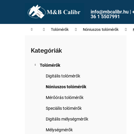
K
Ugrás
a
o
info@mbcalibr.hu | 
fő
Vissza
Vissza
36 1 5507991
s
tartalomhoz
a boltba
a boltba
á
Kezdőlap
Tolómérők
Nóniuszos tolómérők
r
O
l
Kategóriák
Kategóriák
d
átugrása
a
Tolómérők
l
s
Digitális tolómérők
ó
Nóniuszos tolómérők
p
Mérőórás tolómérők
a
n
Speciális tolómérők
e
Digitális mélységmérők
l
Mélységmérők