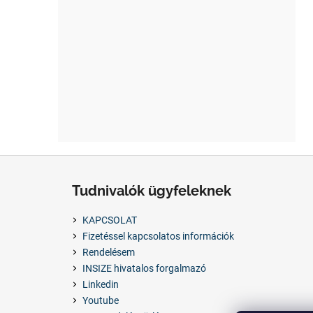
L
á
Tudnivalók ügyfeleknek
b
l
KAPCSOLAT
é
Fizetéssel kapcsolatos információk
c
Rendelésem
INSIZE hivatalos forgalmazó
Linkedin
Youtube