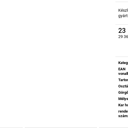
Készl
gyárt
23 
29 36
Egysé
Kateg
EAN
vonal
Tart
Oszt
Görg
Mély
Kar h
rende
szám