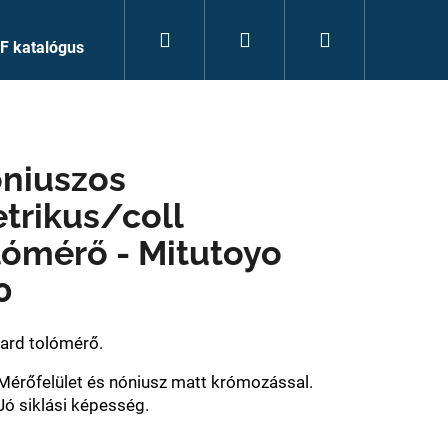
Keresés
Bejelentkezés
Kosár
F katalógus
niuszos
trikus/coll
lómérő - Mitutoyo
0
ard tolómérő.
Mérőfelület és nóniusz matt krómozással.
Jó siklási képesség.