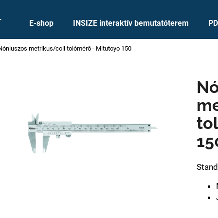
+
E-shop
INSIZE interaktív bemutatóterem
PD
Nóniuszos metrikus/coll tolómérő - Mitutoyo 150
Mit keres?
Nó
KERESÉS
me
to
Ajánljuk
15
Stand