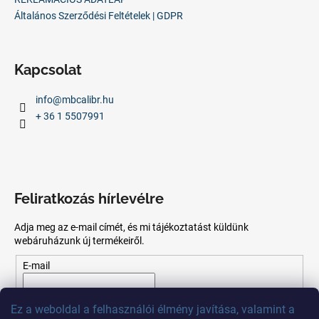
Általános Szerződési Feltételek | GDPR
Kapcsolat
info
@
mbcalibr.hu
+ 36 1 5507991
Feliratkozás hírlevélre
Adja meg az e-mail címét, és mi tájékoztatást küldünk
webáruházunk új termékeiről.
E-mail
Az
e-mail
cím
megadásával
Ön
elfogadja
az adatvédelmi
Ez
a
weboldal
a
felhasználói
élmény
javítása
,
valamint
a
szabályzatot.