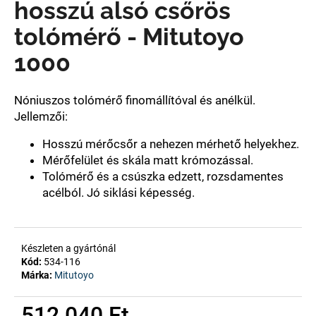
hosszú alsó csőrös
tolómérő - Mitutoyo
A
1000
j
á
n
Nóniuszos tolómérő finomállítóval és anélkül.
l
Jellemzői:
j
u
Hosszú mérőcsőr a nehezen mérhető helyekhez.
k
Mérőfelület és skála matt krómozással.
Tolómérő és a csúszka edzett, rozsdamentes
acélból. Jó siklási képesség.
Készleten a gyártónál
Kód:
534-116
Márka:
Mitutoyo
512 040 Ft