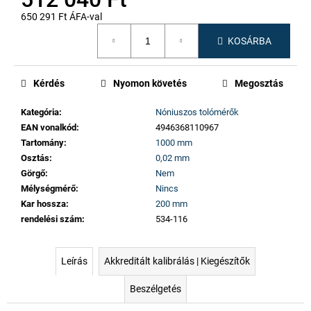
650 291 Ft ÁFA-val
Egységár:
KOSÁRBA
Kérdés
Nyomon követés
Megosztás
Kategória
:
Nóniuszos tolómérők
EAN vonalkód
:
4946368110967
Tartomány
:
1000 mm
Osztás
:
0,02 mm
Görgő
:
Nem
Mélységmérő
:
Nincs
Kar hossza
:
200 mm
rendelési szám
:
534-116
Leírás
Akkreditált kalibrálás | Kiegészítők
Beszélgetés