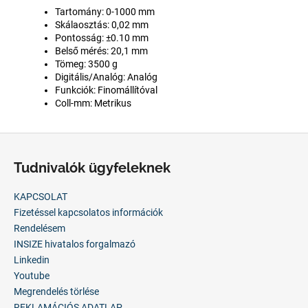
Tartomány: 0-1000 mm
Skálaosztás: 0,02 mm
Pontosság: ±0.10 mm
Belső mérés: 20,1 mm
Tömeg: 3500
g
Digitális/Analóg: Analóg
Funkciók: Finomállítóval
Coll-mm: Metrikus
L
á
Tudnivalók ügyfeleknek
b
l
KAPCSOLAT
é
Fizetéssel kapcsolatos információk
c
Rendelésem
INSIZE hivatalos forgalmazó
Linkedin
Youtube
Megrendelés törlése
REKLAMÁCIÓS ADATLAP