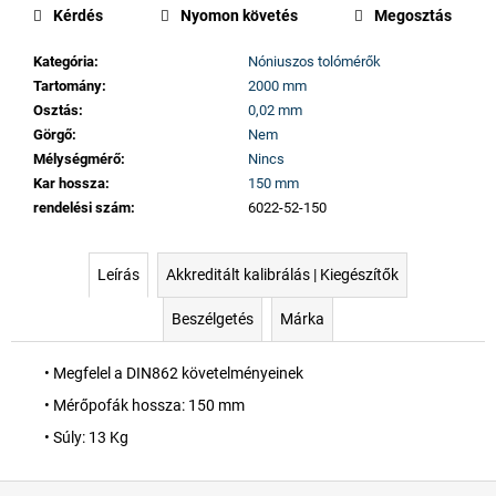
Kérdés
Nyomon követés
Megosztás
Kategória
:
Nóniuszos tolómérők
Tartomány
:
2000 mm
Osztás
:
0,02 mm
Görgő
:
Nem
Mélységmérő
:
Nincs
Kar hossza
:
150 mm
rendelési szám
:
6022-52-150
Leírás
Akkreditált kalibrálás | Kiegészítők
Beszélgetés
Márka
• Megfelel a DIN862 követelményeinek
• Mérőpofák hossza: 150 mm
• Súly: 13 Kg
L