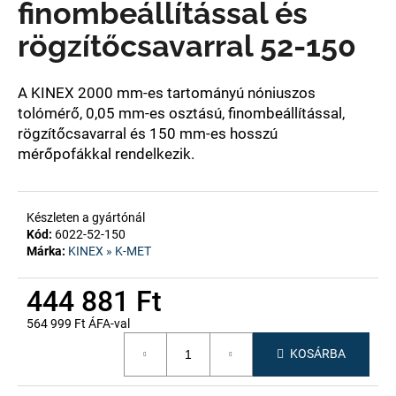
finombeállítással és
rögzítőcsavarral 52-150
A
j
á
A KINEX 2000 mm-es tartományú nóniuszos
n
tolómérő
, 0,05 mm-es osztású, finombeállítással,
l
rögzítőcsavarral és 150 mm-es hosszú
j
mérőpofákkal
rendelkezik.
u
k
Készleten a gyártónál
Kód:
6022-52-150
Márka:
KINEX » K-MET
444 881 Ft
564 999 Ft ÁFA-val
Egységár:
KOSÁRBA