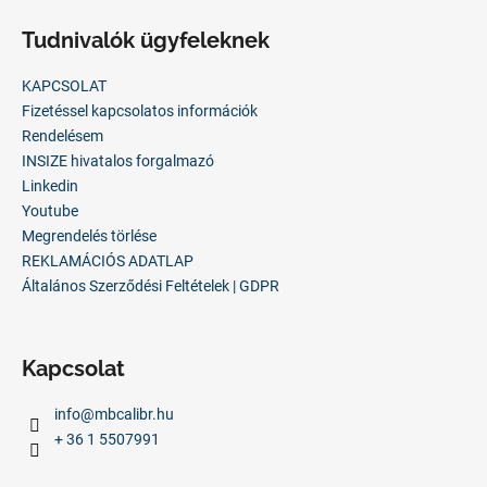
á
Tudnivalók ügyfeleknek
b
l
KAPCSOLAT
é
Fizetéssel kapcsolatos információk
c
Rendelésem
INSIZE hivatalos forgalmazó
Linkedin
Youtube
Megrendelés törlése
REKLAMÁCIÓS ADATLAP
Általános Szerződési Feltételek | GDPR
Kapcsolat
info
@
mbcalibr.hu
+ 36 1 5507991