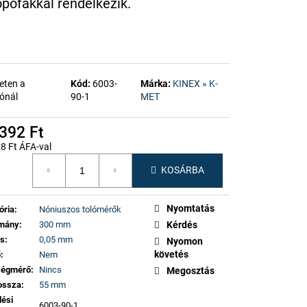
pofákkal
rendelkezik.
eten a
Kód:
6003-
Márka:
KINEX » K-
ónál
90-1
MET
392 Ft
8 Ft ÁFA-val
gár:
KOSÁRBA
Nyomtatás
ória
:
Nóniuszos tolómérők
omány
:
300 mm
Kérdés
ás
:
0,05 mm
Nyomon
követés
ő
:
Nem
ségmérő
:
Nincs
Megosztás
ossza
:
55 mm
lési
6003-90-1