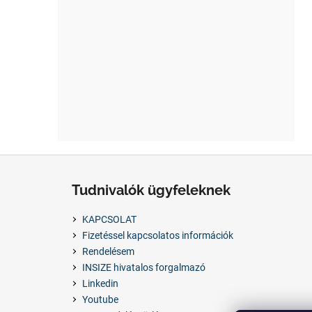
L
á
Tudnivalók ügyfeleknek
b
l
KAPCSOLAT
é
Fizetéssel kapcsolatos információk
c
Rendelésem
INSIZE hivatalos forgalmazó
Linkedin
Youtube