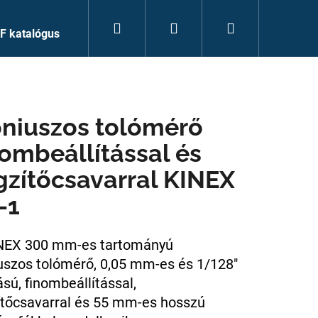
Keresés
Bejelentkezés
Kosár
F katalógus
niuszos tolómérő
nombeállítással és
gzítőcsavarral KINEX
-1
NEX 300 mm-es tartományú
uszos tolómérő
, 0,05 mm-es és 1/128"
sú, finombeállítással,
ítőcsavarral és 55 mm-es hosszú