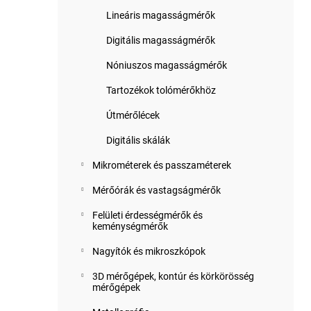
Lineáris magasságmérők
Digitális magasságmérők
Nóniuszos magasságmérők
Tartozékok tolómérőkhöz
Útmérőlécek
Digitális skálák
Mikrométerek és passzaméterek
Mérőórák és vastagságmérők
Felületi érdességmérők és
keménységmérők
Nagyítók és mikroszkópok
3D mérőgépek, kontúr és körkörösség
mérőgépek