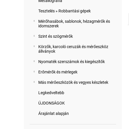
Metallográfia
Tesztelés » Robbantási gépek
Mérőhasábok, sablonok, hézagmérők és
idomszerek
Szint és szögmérők
Körzők, karcoló ceruzák és mérőeszköz
állványok
Nyomaték szerszámok és kiegészítők
Erőmérők és mérlegek
Más mérőeszközök és vegyes készletek
Legkedveltebb
ÚJDONSÁGOK
Árajánlat alapján