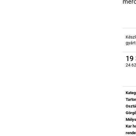
mérő
Készl
gyárt
19 
24 62
Egysé
Kateg
Tart
Oszt
Görg
Mély
Kar h
rende