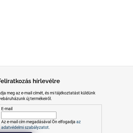
Feliratkozás hírlevélre
dja meg az e-mail címét, és mi tájékoztatást küldünk
ebáruházunk új termékeiről.
E-mail
Az
e-mail
cím
megadásával
Ön
elfogadja
az
adatvédelmi szabályzatot.