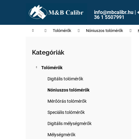
K
Ugrás
a
o
info@mbcalibr.hu | 
fő
Vissza
Vissza
36 1 5507991
s
tartalomhoz
a boltba
a boltba
á
Kezdőlap
Tolómérők
Nóniuszos tolómérők
r
O
l
Kategóriák
Kategóriák
d
átugrása
a
Tolómérők
l
s
Digitális tolómérők
ó
Nóniuszos tolómérők
p
Mérőórás tolómérők
a
n
Speciális tolómérők
e
Digitális mélységmérők
l
Mélységmérők