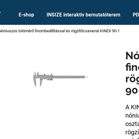
+
E-shop
INSIZE interaktív bemutatóterem
PD
Nóniuszos tolómérő finombeállítással és rögzítőcsavarral KINEX 90-1
Mit keres?
Nó
KERESÉS
fi
rö
Ajánljuk
90
A KI
nóni
osztá
rögz