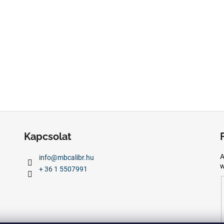
Kapcsolat
A
info
@
mbcalibr.hu
w
+ 36 1 5507991