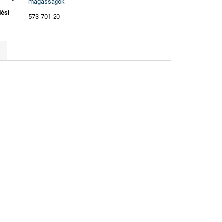
magasságok
lési
573-701-20
: