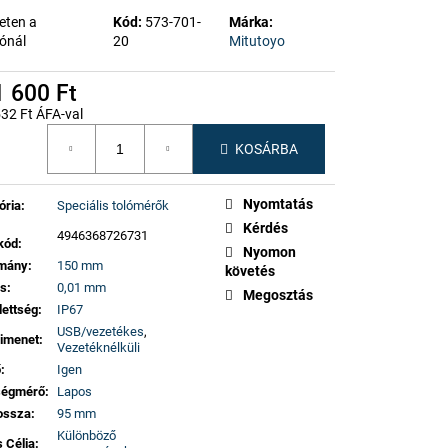
eten a
Kód:
573-701-
Márka:
ónál
20
Mitutoyo
 600 Ft
32 Ft ÁFA-val
gár:
KOSÁRBA
Nyomtatás
ória
:
Speciális tolómérők
Kérdés
4946368726731
kód
:
Nyomon
omány
:
150 mm
követés
ás
:
0,01 mm
Megosztás
dettség
:
IP67
USB/vezetékes
,
imenet
:
Vezetéknélküli
ő
:
Igen
ségmérő
:
Lapos
ossza
:
95 mm
Különböző
 Célja
: