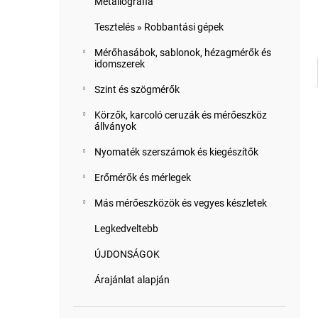
Metallográfia
Tesztelés » Robbantási gépek
Mérőhasábok, sablonok, hézagmérők és
idomszerek
Szint és szögmérők
Körzők, karcoló ceruzák és mérőeszköz
állványok
Nyomaték szerszámok és kiegészítők
Erőmérők és mérlegek
Más mérőeszközök és vegyes készletek
Legkedveltebb
ÚJDONSÁGOK
Árajánlat alapján