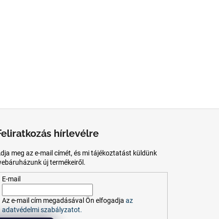
Feliratkozás hírlevélre
dja meg az e-mail címét, és mi tájékoztatást küldünk
ebáruházunk új termékeiről.
E-mail
Az
e-mail
cím
megadásával
Ön
elfogadja
az
adatvédelmi szabályzatot.