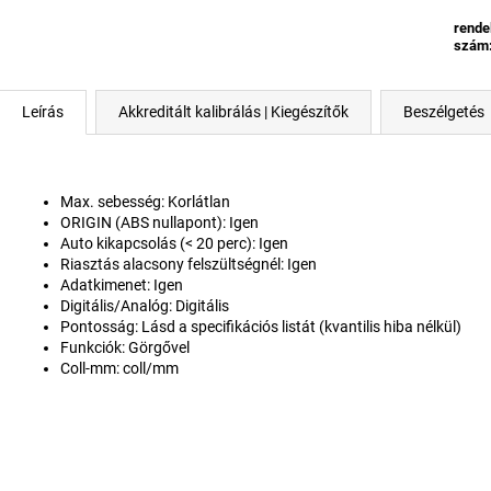
rende
szám
Leírás
Akkreditált kalibrálás | Kiegészítők
Beszélgetés
Max. sebesség: Korlátlan
ORIGIN (ABS nullapont): Igen
Auto kikapcsolás (< 20 perc): Igen
Riasztás alacsony felszültségnél: Igen
Adatkimenet: Igen
Digitális/Analóg: Digitális
Pontosság: Lásd a specifikációs listát (kvantilis hiba nélkül)
Funkciók: Görgővel
Coll-mm: coll/mm