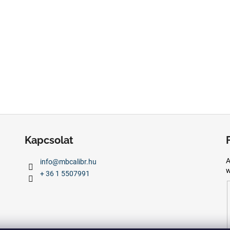
Kapcsolat
A
info
@
mbcalibr.hu
w
+ 36 1 5507991