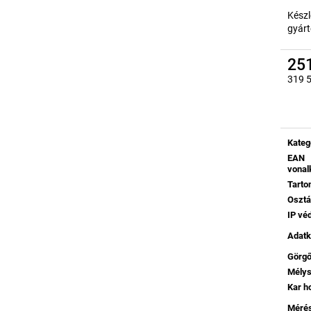
Készl
gyárt
251
319 5
Egysé
Kateg
EAN
vonal
Tart
Oszt
IP vé
Adatk
Görg
Mély
Kar h
Mérés