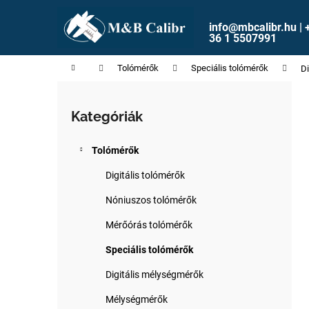
K
Ugrás
a
o
info@mbcalibr.hu | 
fő
Vissza
Vissza
36 1 5507991
s
tartalomhoz
a boltba
a boltba
á
Kezdőlap
Tolómérők
Speciális tolómérők
Di
r
O
l
Kategóriák
Kategóriák
d
átugrása
a
Tolómérők
l
s
Digitális tolómérők
ó
Nóniuszos tolómérők
p
Mérőórás tolómérők
a
n
Speciális tolómérők
e
Digitális mélységmérők
l
Mélységmérők