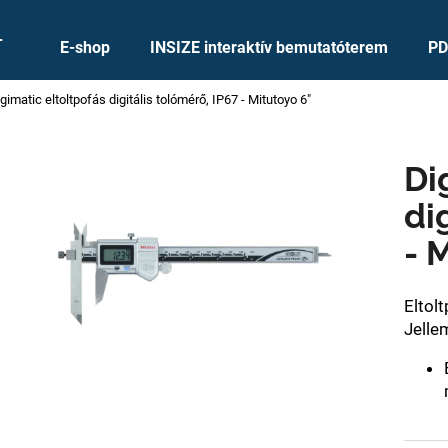
+
E-shop
INSIZE interaktív bemutatóterem
PD
gimatic eltoltpofás digitális tolómérő, IP67 - Mitutoyo 6"
Mit keres?
Di
KERESÉS
di
- 
Ajánljuk
Eltol
Jelle