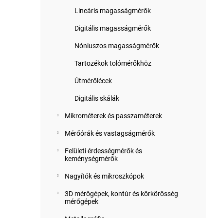
Lineáris magasságmérők
Digitális magasságmérők
Nóniuszos magasságmérők
Tartozékok tolómérőkhöz
Útmérőlécek
Digitális skálák
Mikrométerek és passzaméterek
Mérőórák és vastagságmérők
Felületi érdességmérők és
keménységmérők
Nagyítók és mikroszkópok
3D mérőgépek, kontúr és körkörösség
mérőgépek