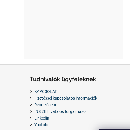
L
á
Tudnivalók ügyfeleknek
b
l
KAPCSOLAT
é
Fizetéssel kapcsolatos információk
c
Rendelésem
INSIZE hivatalos forgalmazó
Linkedin
Youtube