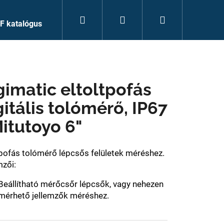
Keresés
Bejelentkezés
Kosár
F katalógus
gimatic eltoltpofás
gitális tolómérő, IP67
Mitutoyo 6"
tpofás tolómérő lépcsős felületek méréshez.
mzői:
Beállítható mérőcsőr lépcsők, vagy nehezen
mérhető jellemzők méréshez.