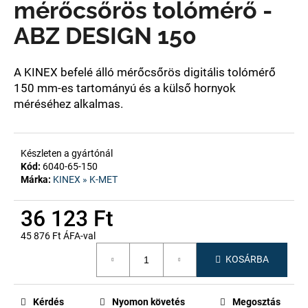
mérőcsőrös tolómérő -
ABZ DESIGN 150
A
j
á
A
KINEX befelé álló mérőcsőrös digitális tolómérő
n
150 mm-es tartományú és a külső hornyok
l
méréséhez alkalmas.
j
u
k
Készleten a gyártónál
Kód:
6040-65-150
Márka:
KINEX » K-MET
36 123 Ft
45 876 Ft ÁFA-val
Egységár:
KOSÁRBA
Kérdés
Nyomon követés
Megosztás