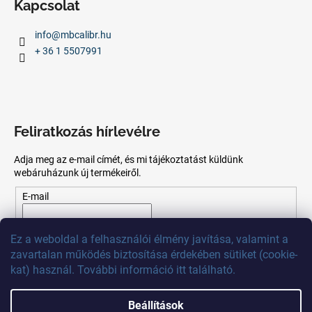
Kapcsolat
info
@
mbcalibr.hu
+ 36 1 5507991
Feliratkozás hírlevélre
Adja meg az e-mail címét, és mi tájékoztatást küldünk
webáruházunk új termékeiről.
E-mail
Az
e-mail
cím
megadásával
Ön
elfogadja
az adatvédelmi
Ez
a
weboldal
a
felhasználói
élmény
javítása
,
valamint
a
szabályzatot.
zavartalan
működés
biztosítása
érdekében
sütiket
(
cookie
-
kat)
használ
.
További
információ
itt
található
.
FELIRATKOZÁS
Beállítások