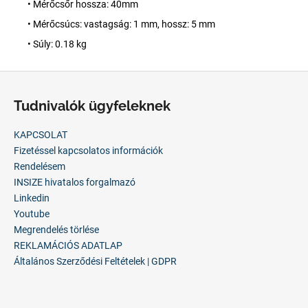
• Mérőcsőr hossza: 40mm
• Mérőcsúcs: vastagság: 1 mm, hossz: 5 mm
• Súly: 0.18 kg
L
á
Tudnivalók ügyfeleknek
b
l
KAPCSOLAT
é
Fizetéssel kapcsolatos információk
c
Rendelésem
INSIZE hivatalos forgalmazó
Linkedin
Youtube
Megrendelés törlése
REKLAMÁCIÓS ADATLAP
Általános Szerződési Feltételek | GDPR