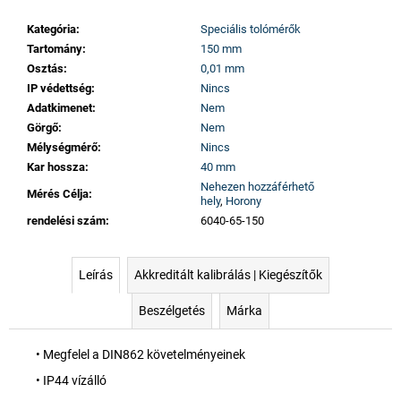
Kategória
:
Speciális tolómérők
Tartomány
:
150 mm
Osztás
:
0,01 mm
IP védettség
:
Nincs
Adatkimenet
:
Nem
Görgő
:
Nem
Mélységmérő
:
Nincs
Kar hossza
:
40 mm
Nehezen hozzáférhető
Mérés Célja
:
hely
,
Horony
rendelési szám
:
6040-65-150
Leírás
Akkreditált kalibrálás | Kiegészítők
Beszélgetés
Márka
• Megfelel a DIN862 követelményeinek
• IP44 vízálló