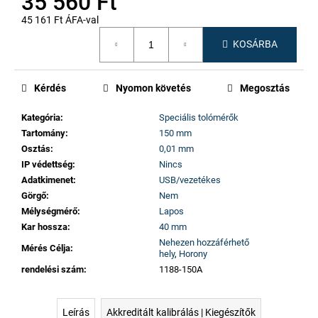
35 560 Ft
45 161 Ft ÁFA-val
Egységár:
KOSÁRBA
Kérdés
Nyomon követés
Megosztás
Kategória
:
Speciális tolómérők
Tartomány
:
150 mm
Osztás
:
0,01 mm
IP védettség
:
Nincs
Adatkimenet
:
USB/vezetékes
Görgő
:
Nem
Mélységmérő
:
Lapos
Kar hossza
:
40 mm
Nehezen hozzáférhető
Mérés Célja
:
hely
,
Horony
rendelési szám
:
1188-150A
Leírás
Akkreditált kalibrálás | Kiegészítők