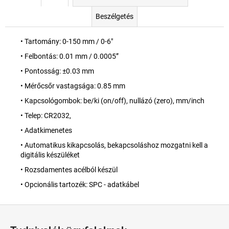
Beszélgetés
• Tartomány: 0-150 mm / 0-6"
• Felbontás: 0.01 mm / 0.0005”
• Pontosság: ±0.03 mm
• Mérőcsőr vastagsága: 0.85 mm
• Kapcsológombok: be/ki (on/off), nullázó (zero), mm/inch
• Telep: CR2032,
• Adatkimenetes
• Automatikus kikapcsolás, bekapcsoláshoz mozgatni kell a
digitális készüléket
• Rozsdamentes acélból készül
• Opcionális tartozék: SPC - adatkábel
L
á