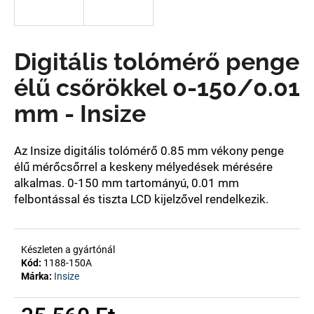
A
Digitális tolómérő penge
j
á
élű csőrökkel 0-150/0.01
n
l
mm - Insize
j
u
k
Az Insize digitális tolómérő 0.85 mm vékony penge
élű mérőcsőrrel a keskeny mélyedések mérésére
alkalmas. 0-150
mm tartományú, 0.01 mm
felbontással és tiszta LCD kijelzővel
rendelkezik.
Készleten a gyártónál
Kód:
1188-150A
Márka:
Insize