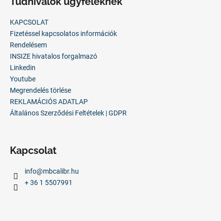
Tudnivalók ügyfeleknek
b
l
KAPCSOLAT
é
Fizetéssel kapcsolatos információk
c
Rendelésem
INSIZE hivatalos forgalmazó
Linkedin
Youtube
Megrendelés törlése
REKLAMÁCIÓS ADATLAP
Általános Szerződési Feltételek | GDPR
Kapcsolat
info
@
mbcalibr.hu
+ 36 1 5507991