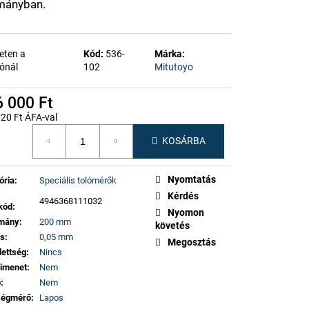
mányban.
eten a
Kód:
536-
Márka:
ónál
102
Mitutoyo
 000 Ft
20 Ft ÁFA-val
gár:
KOSÁRBA
Nyomtatás
ória
:
Speciális tolómérők
Kérdés
4946368111032
kód
:
Nyomon
omány
:
200 mm
követés
ás
:
0,05 mm
Megosztás
dettség
:
Nincs
imenet
:
Nem
ő
:
Nem
ségmérő
:
Lapos