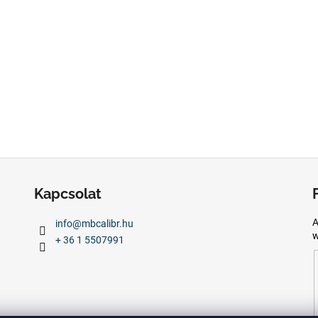
Kapcsolat
A
info
@
mbcalibr.hu
w
+ 36 1 5507991