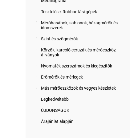
Metallográfia
Tesztelés » Robbantási gépek
Mérőhasábok, sablonok, hézagmérők és
idomszerek
Szint és szögmérők
Körzők, karcoló ceruzák és mérőeszköz
állványok
Nyomaték szerszámok és kiegészítők
Erőmérők és mérlegek
Más mérőeszközök és vegyes készletek
Legkedveltebb
ÚJDONSÁGOK
Árajánlat alapján