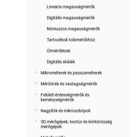
Lineáris magasságmérők
Digitális magasságmérők
Nóniuszos magasságmérők
Tartozékok tolómérőkhöz
Útmérőlécek
Digitális skálák
Mikrométerek és passzaméterek
Mérőórák és vastagságmérők
Felületi érdességmérők és
keménységmérők
Nagyítók és mikroszkópok
3D mérőgépek, kontúr és körkörösség
mérőgépek