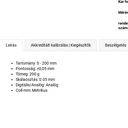
Kar h
Mérés
rende
szám
Leírás
Akkreditált kalibrálás | Kiegészítők
Beszélgetés
Tartomány: 0 - 200
mm
Pontosság: ±0,05 mm
Tömeg: 200
g
Skálaosztás: 0.05 mm
Digitális/Analóg: Analóg
Coll-mm: Metrikus