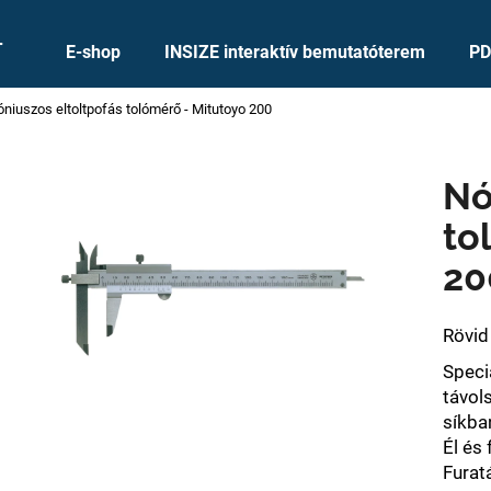
+
E-shop
INSIZE interaktív bemutatóterem
PD
niuszos eltoltpofás tolómérő - Mitutoyo 200
Mit keres?
Nó
KERESÉS
to
20
Ajánljuk
Rövid 
Speci
távol
síkba
Él és
Furat