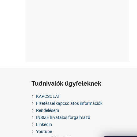
L
á
Tudnivalók ügyfeleknek
b
l
KAPCSOLAT
é
Fizetéssel kapcsolatos információk
c
Rendelésem
INSIZE hivatalos forgalmazó
Linkedin
Youtube