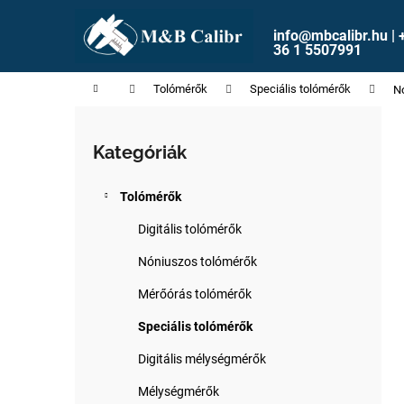
K
Ugrás
a
o
info@mbcalibr.hu | 
fő
Vissza
Vissza
36 1 5507991
s
tartalomhoz
a boltba
a boltba
á
Kezdőlap
Tolómérők
Speciális tolómérők
Nó
r
O
l
Kategóriák
Kategóriák
d
átugrása
a
Tolómérők
l
s
Digitális tolómérők
ó
Nóniuszos tolómérők
p
Mérőórás tolómérők
a
n
Speciális tolómérők
e
Digitális mélységmérők
l
Mélységmérők