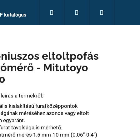
Keresés
Bejelentkezés
Kosár
F katalógus
niuszos eltoltpofás
lómérő - Mitutoyo
0
leírás a termékről:
ális kialakítású furatközéppontok
ságának méréséhez azonos vagy eltolt
n egy
aránt.
 furat távolsága is mérhető.
átmérő mérés 1,5 mm-10 mm (0.06"-0.4")