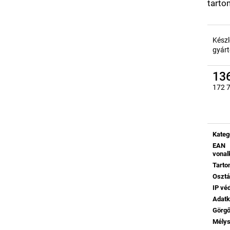
tarto
Készl
gyárt
136
172 7
Egysé
Kateg
EAN
vonal
Tart
Oszt
IP vé
Adatk
Görg
Mély