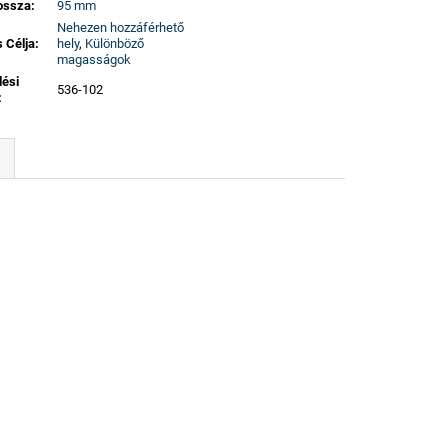
ossza
:
95 mm
Nehezen hozzáférhető
 Célja
:
hely
,
Különböző
magasságok
lési
536-102
: