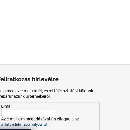
Feliratkozás hírlevélre
dja meg az e-mail címét, és mi tájékoztatást küldünk
ebáruházunk új termékeiről.
E-mail
Az
e-mail
cím
megadásával
Ön
elfogadja
az
adatvédelmi szabályzatot.