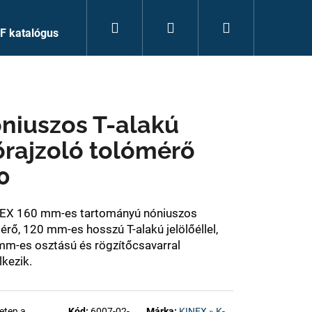
Keresés
Bejelentkezés
Kosár
F katalógus
niuszos T-alakú
őrajzoló tolómérő
0
EX 160 mm-es tartományú nóniuszos
érő, 120 mm-es hosszú T-alakú jelölőéllel
,
mm-es osztású és rögzítőcsavarral
lkezik.
eten a
Kód:
6007-02-
Márka:
KINEX » K-