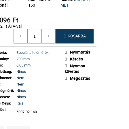
ónál
160
MET
096 Ft
2 Ft ÁFA-val
gár:
KOSÁRBA
Nyomtatás
ória
:
Speciális tolómérők
omány
:
200 mm
Kérdés
ás
:
0,05 mm
Nyomon
követés
dettség
:
Nincs
imenet
:
Nem
Megosztás
ő
:
Nem
ségmérő
:
Nincs
ossza
:
Nincs
 Célja
:
Rajz
lési
6007-02-160
: