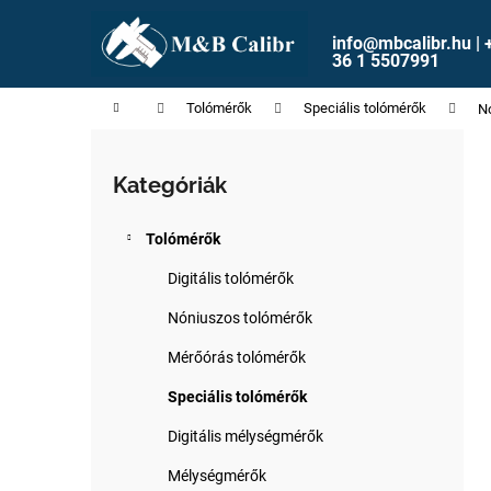
K
Ugrás
a
o
info@mbcalibr.hu | 
fő
Vissza
Vissza
36 1 5507991
s
tartalomhoz
a boltba
a boltba
á
Kezdőlap
Tolómérők
Speciális tolómérők
Nó
r
O
l
Kategóriák
Kategóriák
d
átugrása
a
Tolómérők
l
s
Digitális tolómérők
ó
Nóniuszos tolómérők
p
Mérőórás tolómérők
a
n
Speciális tolómérők
e
Digitális mélységmérők
l
Mélységmérők