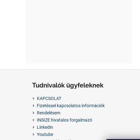
L
á
Tudnivalók ügyfeleknek
b
l
KAPCSOLAT
é
Fizetéssel kapcsolatos információk
c
Rendelésem
INSIZE hivatalos forgalmazó
Linkedin
Youtube