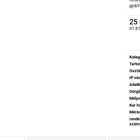
gyárt
25 
31 87
Egysé
Kateg
Tart
Oszt
IP vé
Adatk
Görg
Mély
Kar h
Mérés
rende
szám