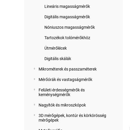
Lineáris magasságmérők
Digitális magasságmérők
Nóniuszos magasságmérők
Tartozékok tolómérőkhöz
Útmérőlécek
Digitális skálák
Mikrométerek és passzaméterek
Mérőórák és vastagságmérők
Felületi érdességmérők és
keménységmérők
Nagyítók és mikroszkópok
3D mérőgépek, kontúr és körkörösség
mérőgépek