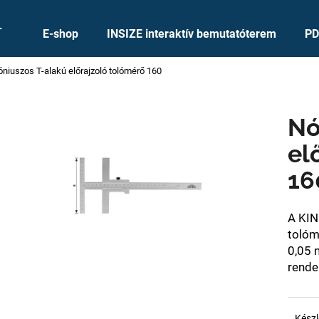
+
E-shop
INSIZE interaktív bemutatóterem
PD
niuszos T-alakú előrajzoló tolómérő 160
Mit keres?
Nó
KERESÉS
el
16
Ajánljuk
A KIN
tolóm
0,05 
rende
Készl