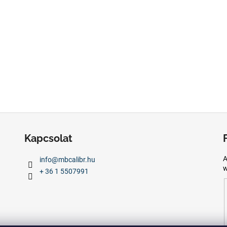
Kapcsolat
A
info
@
mbcalibr.hu
w
+ 36 1 5507991