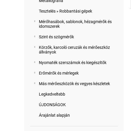
Metallográfia
Tesztelés » Robbantási gépek
Mérőhasábok, sablonok, hézagmérők és
idomszerek
Szint és szögmérők
Körzők, karcoló ceruzák és mérőeszköz
állványok
Nyomaték szerszámok és kiegészítők
Erőmérők és mérlegek
Más mérőeszközök és vegyes készletek
Legkedveltebb
ÚJDONSÁGOK
Árajánlat alapján