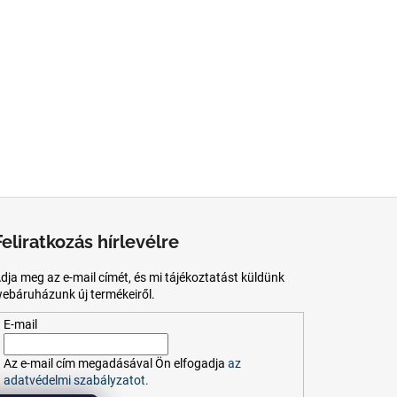
Feliratkozás hírlevélre
dja meg az e-mail címét, és mi tájékoztatást küldünk
ebáruházunk új termékeiről.
E-mail
Az
e-mail
cím
megadásával
Ön
elfogadja
az
adatvédelmi szabályzatot.