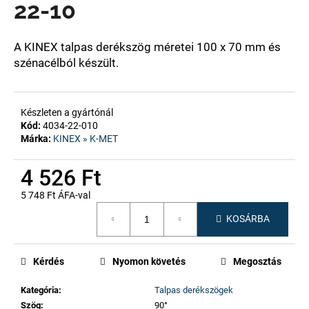
22-10
A
A KINEX talpas derékszög méretei 100 x 70 mm és
j
szénacélból készült.
á
n
l
Készleten a gyártónál
j
Kód:
4034-22-010
u
Márka:
KINEX » K-MET
k
4 526 Ft
5 748 Ft ÁFA-val
Egységár:
KOSÁRBA
Kérdés
Nyomon követés
Megosztás
Kategória
:
Talpas derékszögek
Szög
:
90°