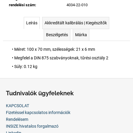
rendelési szám
:
4034-22-010
Leírás
Akkreditált kalibrálás | Kiegészítők
Beszélgetés
Márka
• Méret: 100 x 70 mm, szélességek: 21 x 6 mm
• Megfelel a DIN 875 szabványoknak, tűrési osztály 2
• Súly: 0.12 kg
L
á
Tudnivalók ügyfeleknek
b
l
KAPCSOLAT
é
Fizetéssel kapcsolatos információk
c
Rendelésem
INSIZE hivatalos forgalmazó
Linkedin