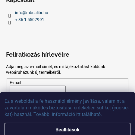
info
@
mbcalibr.hu
+ 36 1 5507991
Feliratkozás hírlevélre
Adja meg az e-mail címét, és mi tájékoztatást küldünk
webáruházunk új termékeiről.
E-mail
Az
e-mail
cím
megadásával
Ön
elfogadja
az adatvédelmi
Ez
a
weboldal
a
felhasználói
élmény
javítása
,
valamint
a
szabályzatot.
zavartalan
működés
biztosítása
érdekében
sütiket
(
cookie
-
kat)
használ
.
További
információ
itt
található
.
FELIRATKOZÁS
Beállítások