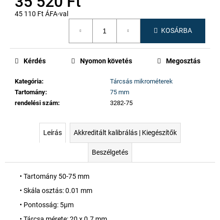
35 520 Ft
45 110 Ft ÁFA-val
Egységár:
KOSÁRBA
Kérdés
Nyomon követés
Megosztás
Kategória
:
Tárcsás mikrométerek
Tartomány
:
75 mm
rendelési szám
:
3282-75
Leírás
Akkreditált kalibrálás | Kiegészítők
Beszélgetés
• Tartomány 50-75 mm
• Skála osztás: 0.01 mm
• Pontosság: 5µm
• Tárcsa mérete: 20 x 0.7 mm