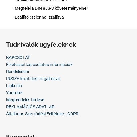
• Megfelel a DIN 863-3 követelményeinek
• Beállító etalonnal szállítva
L
á
Tudnivalók ügyfeleknek
b
l
KAPCSOLAT
é
Fizetéssel kapcsolatos információk
c
Rendelésem
INSIZE hivatalos forgalmazó
Linkedin
Youtube
Megrendelés törlése
REKLAMÁCIÓS ADATLAP
Általános Szerződési Feltételek | GDPR
Kapcsolat