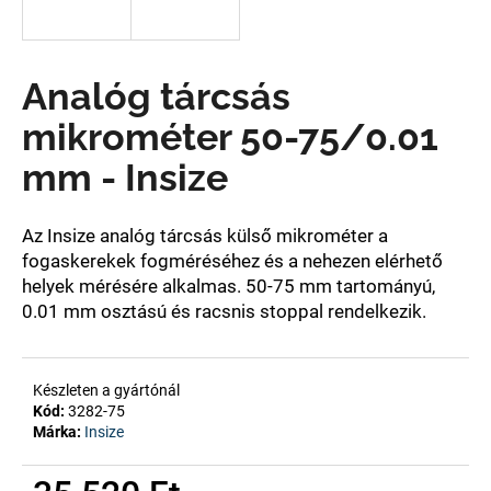
A
Analóg tárcsás
j
á
mikrométer 50-75/0.01
n
l
mm - Insize
j
u
k
Az Insize analóg tárcsás külső mikrométer a
fogaskerekek fogméréséhez és a nehezen elérhető
helyek mérésére alkalmas. 50-75 mm tartományú,
0.01 mm osztású
és racsnis stoppal rendelkezik.
Készleten a gyártónál
Kód:
3282-75
Márka:
Insize